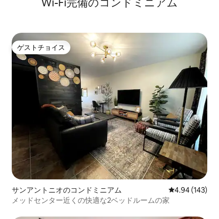
Wi-Fi完備のコンドミニアム
ゲストチョイス
ゲストチョイス
サンアントニオのコンドミニアム
レビュー143件
4.94 (143)
メッドセンター近くの快適な2ベッドルームの家