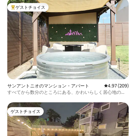
ゲストチョイス
大好評のゲストチョイスです。
サンアントニオのマンション・アパート
レビュー209件
4.97 (209)
すべてから数分のところにある、かわいらしく居心地の良
いお部屋！カウボーイプール付き
ゲストチョイス
ゲストチョイス