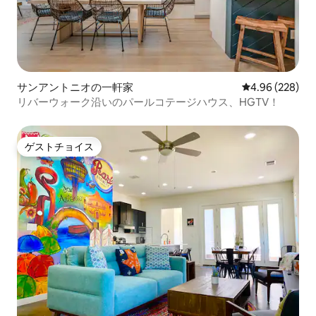
サンアントニオの一軒家
レビュー228件
4.96 (228)
リバーウォーク沿いのパールコテージハウス、HGTV！
ゲストチョイス
ゲストチョイス