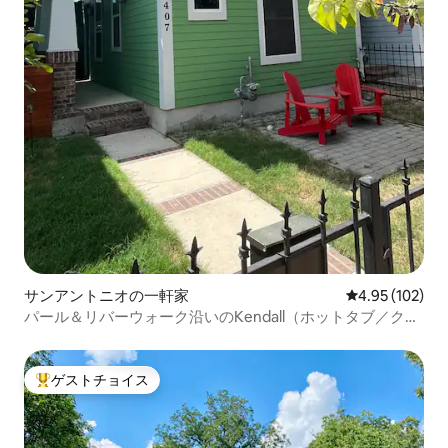
サンアントニオの一軒家
レビュー102件
4.95 (102)
パール＆リバーウォーク沿いのKendall（ホットタブ／クー
ルタブ付き！）
ゲストチョイス
大好評のゲストチョイスです。