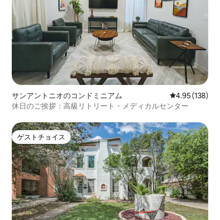
サンアントニオのコンドミニアム
レビュー138件
4.95 (138)
休日のご挨拶：高級リトリート・メディカルセンター
ゲストチョイス
ゲストチョイス