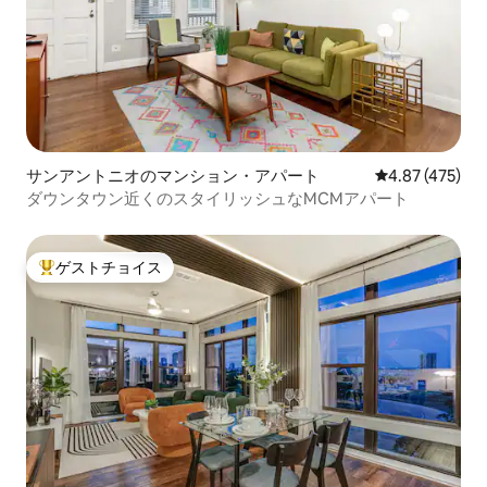
サンアントニオのマンション・アパート
レビュー475件
4.87 (475)
ダウンタウン近くのスタイリッシュなMCMアパート
ゲストチョイス
大好評のゲストチョイスです。