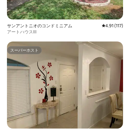
サンアントニオのコンドミニアム
レビュー117
4.91 (117)
アートハウスIII
スーパーホスト
スーパーホスト