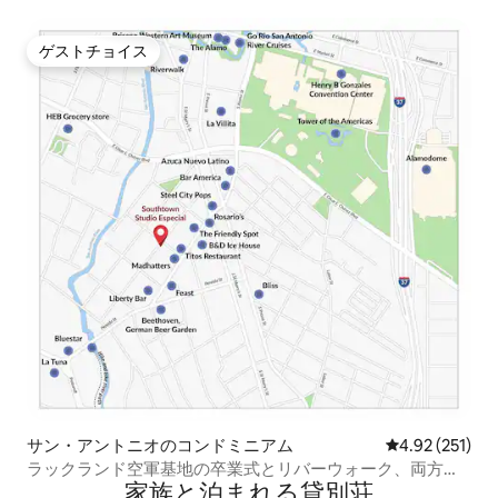
ゲストチョイス
ゲストチョイス
サン・アントニオのコンドミニアム
レビュー251件
4.92 (251)
ラックランド空軍基地の卒業式とリバーウォーク、両方を
家族と泊まれる貸別荘
体験しましょう！