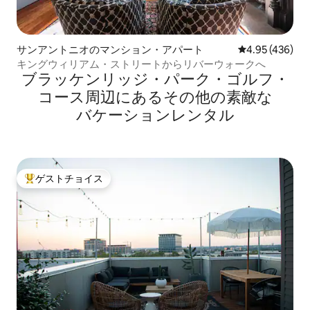
サンアントニオのマンション・アパート
レビュー436件
4.95 (436)
キングウィリアム・ストリートからリバーウォークへ
ブラッケンリッジ・パーク・ゴルフ・
コース⁠周⁠辺⁠に⁠あ⁠るそ⁠の⁠他⁠の素⁠敵⁠な
バ⁠ケ⁠ー⁠シ⁠ョ⁠ン⁠レ⁠ン⁠タ⁠ル
ゲストチョイス
大好評のゲストチョイスです。