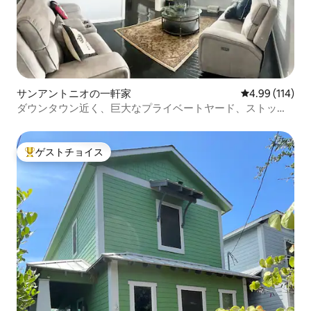
サンアントニオの一軒家
レビュー114件
4.99 (114)
ダウンタウン近く、巨大なプライベートヤード、ストック
タンクプール付き
ゲストチョイス
大好評のゲストチョイスです。