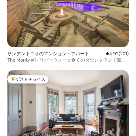
サンアントニオのマンション・アパート
レビュー201件
4.91 (201)
The Monty #1 - リバーウォーク近くのダウンタウンで豪華
に
ゲストチョイス
大好評のゲストチョイスです。