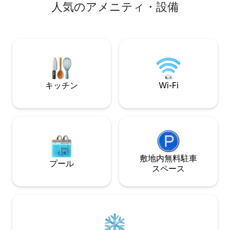
人⁠気⁠のア⁠メ⁠ニ⁠テ⁠ィ⁠・⁠設⁠備
用パティオ、専用屋外ラウンジ、5人用の
あり、多くのレス
露天風呂・ジャグジーを完備していま
プから徒歩圏内に
す。 セルフチェックイン、キーレスエン
ケーションは、サ
トリー、Wi-Fi、RokuとHulu Live（広告
ブラッケンリッジ
なしプラン）を備えたスマートテレビ。
館から2マイル未満
独立した3台収納可能なガレージの上にあ
サウスタウンから
る専用のマンション・アパート。
ン、バー、ブティ
ポットがたくさん
キッチン
Wi-Fi
敷地内無料駐⁠車
プール
ス⁠ペ⁠ー⁠ス