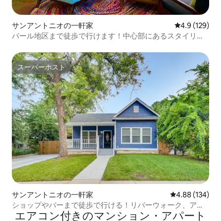
サンアントニオの一軒家
レビュー129
4.9 (129)
パール地区まで徒歩で行けます！中心部にあるスタイリッ
シュな家
スーパーホスト
スーパーホスト
サンアントニオの一軒家
レビュー134件
4.88 (134)
ショップやバーまで徒歩で行ける！リバーウォーク、アラ
エアコン付きのマンション・アパート
モ、ダウンタウンまで数分