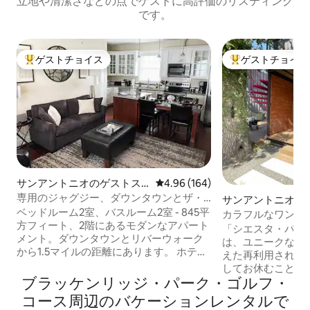
立地や清潔さなどの点でゲストに高評価のリスティング
です。
ゲストチョイス
ゲストチョイス
大好評のゲストチョイスです。
大好評のゲストチ
サンアントニオのゲストス
レビュー164件、5つ星中4.96
4.96 (164)
イート
専用のジャグジー、ダウンタウンとザ・
サンアントニオの
パールの近く！
ベッドルーム2室、バスルーム2室 - 845平
ハウス
カラフルなワンルー
方フィート、2階にあるモダンなアパート
楽しい場所に近い
「シエスタ・バイ
メント。ダウンタウンとリバーウォーク
は、ユニークな装
から1.5マイルの距離にあります。 ホテル
えた再利用された
並みの品質のリネンをご用意していま
してお休むことが
す！設備は充実しており（必需品などす
ブラッケンリッジ・パーク・ゴルフ・
ント・メアリーズ
べて揃っています）、洗濯機・乾燥機、
ーズ・ストリップ
コース⁠周⁠辺⁠のバ⁠ケ⁠ー⁠シ⁠ョ⁠ン⁠レ⁠ン⁠タ⁠ル⁠で
キッチン、ガスグリルを備えたゲスト専
リバーウォーク・