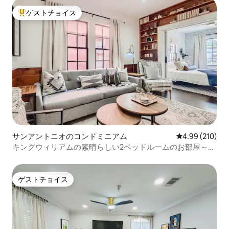
ゲストチョイス
大好評のゲストチョイスです。
サンアントニオのコンドミニアム
レビュー210件
4.99 (210)
キングウィリアムの素晴らしい2ベッドルームのお部屋～リ
バーウォークやレストランまで徒歩圏内！
ゲストチョイス
ゲストチョイス