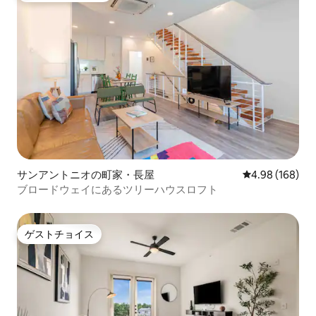
サンアントニオの町家・長屋
レビュー168件
4.98 (168)
ブロードウェイにあるツリーハウスロフト
ゲストチョイス
ゲストチョイス