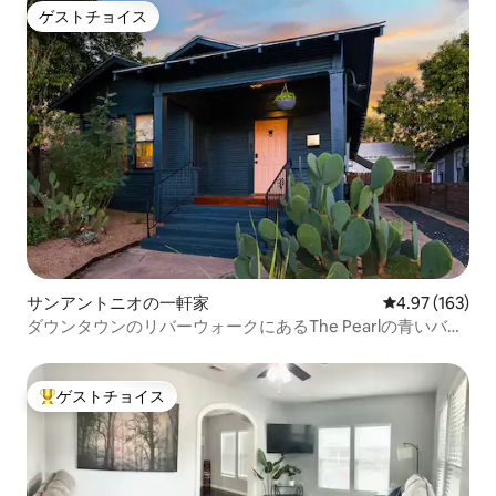
ゲストチョイス
ゲストチョイス
サンアントニオの一軒家
レビュー163件
4.97 (163)
ダウンタウンのリバーウォークにあるThe Pearlの青いバン
ガロー
ゲストチョイス
大好評のゲストチョイスです。