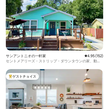
サンアントニオの一軒家
レビュー152件
4.95 (152)
セントメアリーズ・ストリップ・ダウンタウンの家、動物
園とパールの近く
ゲストチョイス
大好評のゲストチョイスです。