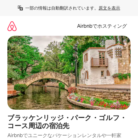
コ
一部の情報は自動翻訳されています。
原文を表示
ン
テ
ン
Airbnbでホスティング
ツ
に
ス
キ
ッ
プ
ブラッケンリッジ・パーク・ゴルフ・
コース⁠周⁠辺⁠の宿⁠泊⁠先
Airbnbでユニークなバ⁠ケ⁠ー⁠シ⁠ョ⁠ンレ⁠ン⁠タ⁠ルや一⁠軒⁠家