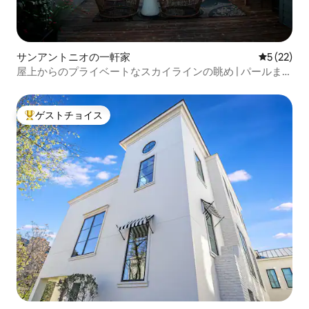
サンアントニオの一軒家
レビュー2
5 (22)
屋上からのプライベートなスカイラインの眺め | パールまで
徒歩
ゲストチョイス
大好評のゲストチョイスです。