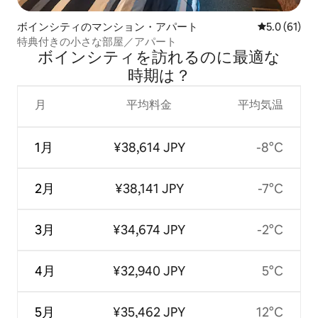
ボインシティのマンション・アパート
レビュー61
5.0 (61)
特典付きの小さな部屋／アパート
ボインシティを訪⁠れ⁠るの⁠に最⁠適⁠な
時⁠期⁠は⁠？
月
平均料金
平均気温
1月
¥38,614 JPY
-8°C
2月
¥38,141 JPY
-7°C
3月
¥34,674 JPY
-2°C
4月
¥32,940 JPY
5°C
5月
¥35,462 JPY
12°C