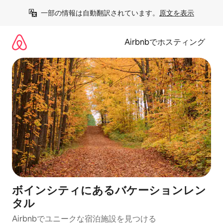
コ
一部の情報は自動翻訳されています。
原文を表示
ン
テ
ン
Airbnbでホスティング
ツ
に
ス
キ
ッ
プ
ボインシティにあるバケーションレン
タル
Airbnbでユニークな宿泊施設を見つける