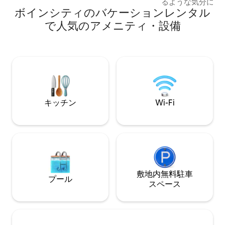
るような気分にさ
畔 💧 露天風呂・ジャグジー＋湖の景色 🔥
ボインシティのバケーションレンタル
にはたくさんのデ
焚き火台 ⛱️ ビーチと遊び場まで2マイル
ます。 子供部屋
で人気のアメニティ・設備
🚤 ボート乗り場まで0.5マイル 🏋️‍♀️フィッ
ムがあります。 追
トネスセンターまで0.5マイル ⛷️ボインマ
グサイズベッドが
ウンテンまで8.7マイル 🥩 プロパンガス式
いいピンクのアー
バーベキューグリル 🐾 ペットOK（ゲス
トがあります！ 屋外のファイヤーピット
ト > ペットで予約が必要） 🕶️広い庭とハ
パティオエリアは
ンモック 🌐 高速Wi-Fi （104 Mbps ） 💻仕
とんどの時間を過
事専用のワークスペース
のハードスケープ
て食べ、ジャグジ
キッチン
Wi-Fi
フェンスで囲まれ
で徒歩すぐ！
敷地内無料駐⁠車
プール
ス⁠ペ⁠ー⁠ス