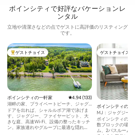
ボインシティで好評なバケーションレ
ンタル
立地や清潔さなどの点でゲストに高評価のリスティング
です。
ゲストチョイス
ゲストチョイス
大好評のゲストチョイスです。
ゲストチョイス
ボインシティの一軒家
レビュー133件、5つ星中4.94
4.94 (133)
湖畔の家、プライベートビーチ、ジャグ
ボインシティの一
ジー、焚き火台
ドアを出れば、シャルルボア湖で泳げま
MJ：ジャグジー
す。ジャグジー、ファイヤーピット、大
ー場まで7分
ボインシティのダ
きな庭、高速Wi-Fi、設備の整ったキッチ
数ブロックの場所
ン。家族連れやグループに最適な隠れ
ム、2バスルーム
家。 🏖️ 75フィートのシャルルボア湖の湖