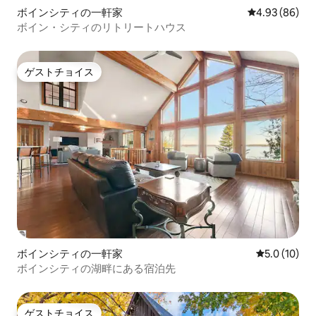
ボインシティの一軒家
レビュー86件
4.93 (86)
ボイン・シティのリトリートハウス
ゲストチョイス
ゲストチョイス
ボインシティの一軒家
レビュー10
5.0 (10)
ボインシティの湖畔にある宿泊先
ゲストチョイス