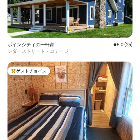
ボインシティの一軒家
レビュー25
5.0 (25)
シダーストリート・コテージ
ゲストチョイス
大好評のゲストチョイスです。