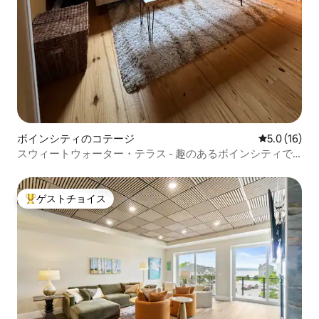
ボインシティのコテージ
レビュー16
5.0 (16)
スウィートウォーター・テラス - 趣のあるボインシティで
の休暇
ゲストチョイス
大好評のゲストチョイスです。