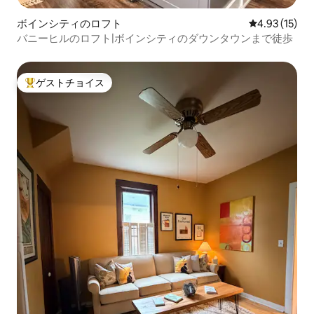
ボインシティのロフト
レビュー15件
4.93 (15)
バニーヒルのロフト|ボインシティのダウンタウンまで徒歩
ゲストチョイス
大好評のゲストチョイスです。