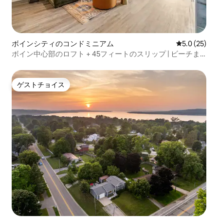
ボインシティのコンドミニアム
レビュー25
5.0 (25)
ボイン中心部のロフト + 45フィートのスリップ | ビーチま
で徒歩圏内
ゲストチョイス
ゲストチョイス