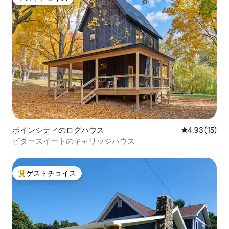
ゲストチョイス
ボインシティのログハウス
レビュー15件
4.93 (15)
ビタースイートのキャリッジハウス
ゲストチョイス
大好評のゲストチョイスです。