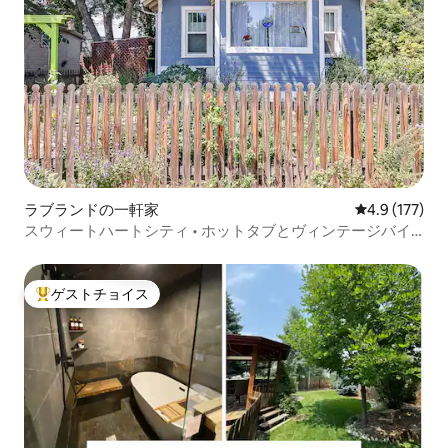
ラブランドの一軒家
レビュー177
4.9 (177)
スウィートハートシティ • ホットタブとヴィンテージバイ
ブ
ゲストチョイス
大好評のゲストチョイスです。