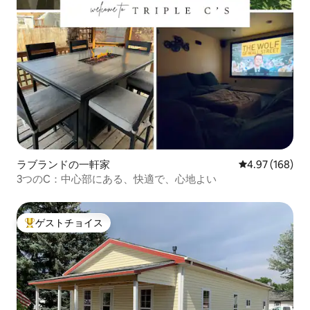
ラブランドの一軒家
レビュー168件
4.97 (168)
3つのC：中心部にある、快適で、心地よい
ゲストチョイス
大好評のゲストチョイスです。