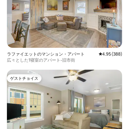
ラファイエットのマンション・アパート
レビュー388件
4.95 (388)
広々とした1寝室のアパート-旧市街
ゲストチョイス
ゲストチョイス