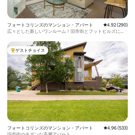
フォートコリンズのマンション・アパート
レビュー290件
4.92 (290)
広々とした新しいワンルーム！旧市街とフットヒルズに近
い
ゲストチョイス
大好評のゲストチョイスです。
フォートコリンズのマンション・アパート
レビュー533件
4.96 (533)
旧市街のモダンな高層アパート