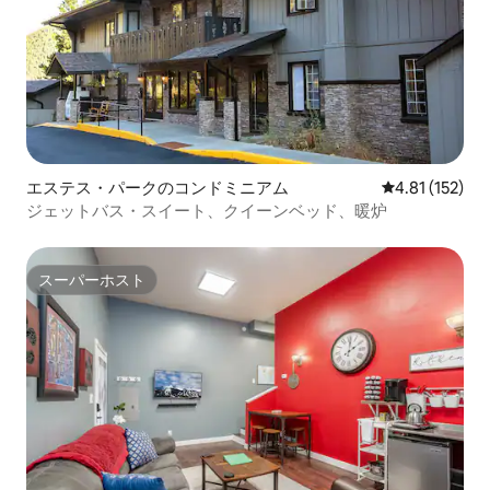
エステス・パークのコンドミニアム
レビュー152
4.81 (152)
ジェットバス・スイート、クイーンベッド、暖炉
スーパーホスト
スーパーホスト