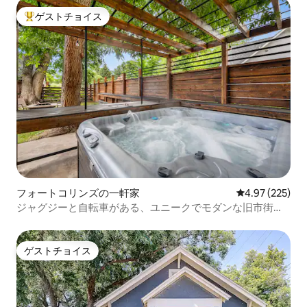
ゲストチョイス
大好評のゲストチョイスです。
フォートコリンズの一軒家
レビュー225件
4.97 (225)
ジャグジーと自転車がある、ユニークでモダンな旧市街の
隠れ家的な場所！
ゲストチョイス
ゲストチョイス