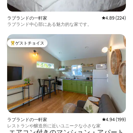
ラブランドの一軒家
レビュー224件
4.89 (224)
ラブランド中心部にある魅力的な家です。
ゲストチョイス
大好評のゲストチョイスです。
ラブランドの一軒家
レビュー199件
4.94 (199)
レストランや醸造所に近いユニークな小さな家
エアコン付きのマンション・アパート