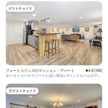
ゲストチョイス
ゲストチョイス
フォートコリンズのマンション・アパート
レビュー134
4.9 (134)
ホーストゥースリゾートに近い明るい1ベッドルームのアパ
ート
ゲストチョイス
大好評のゲストチョイスです。