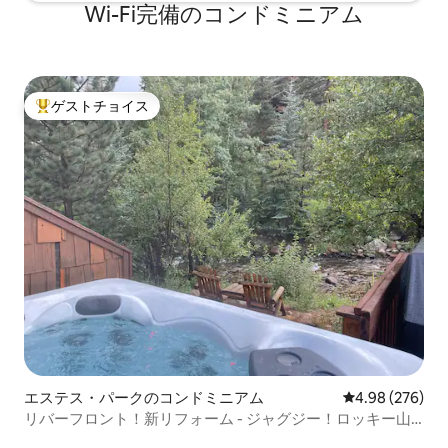
Wi-Fi完備のコンドミニアム
ゲストチョイス
大好評のゲストチョイスです。
エステス・パークのコンドミニアム
レビュー276件
4.98 (276)
リバーフロント！新リフォーム - ジャグジー！ロッキー山
脈国立公園まで3分