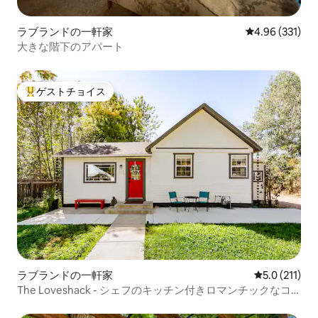
ラブランドの一軒家
レビュー331件
4.96 (331)
大きな階下のアパート
ゲストチョイス
大好評のゲストチョイスです。
ラブランドの一軒家
レビュー211
5.0 (211)
The Loveshack - シェフのキッチン付きロマンチックなコ
テージ