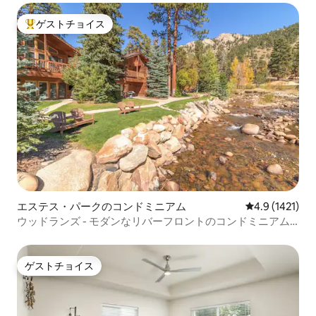
ゲストチョイス
大好評のゲストチョイスです。
エステス・パークのコンドミニアム
レビュー1421
4.9 (1421)
ウッドランズ - モダンなリバーフロントのコンドミニアム/
マウンテンビュー
ゲストチョイス
ゲストチョイス