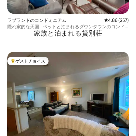
ラブランドのコンドミニアム
レビュー257件
4.86 (257)
隠れ家的な天国 - ペットと泊まれるダウンタウンのコンド
家族と泊まれる貸別荘
ミニアム
ゲストチョイス
大好評のゲストチョイスです。