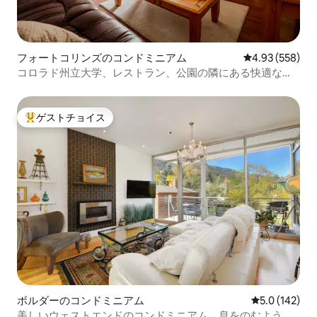
フォートコリンズのコンドミニアム
レビュー558件
4.93 (558)
コロラド州立大学、レストラン、公園の隣にある快適なコ
ンドミニアム...
ゲストチョイス
大好評のゲストチョイスです。
ボルダーのコンドミニアム
レビュー142
5.0 (142)
美しいウェストエンドのコンドミニアム、息をのむような