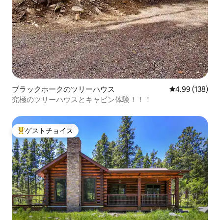
ブラックホークのツリーハウス
レビュー138件
4.99 (138)
究極のツリーハウスとキャビン体験！！！
ゲストチョイス
大好評のゲストチョイスです。