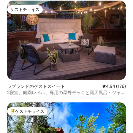
ゲストチョイス
ゲストチョイス
ラブランドのゲストスイート
レビュー176件
4.94 (176)
2寝室、庭園レベル、専用の屋外デッキと露天風呂・ジャグ
ジー付き
ゲストチョイス
大好評のゲストチョイスです。