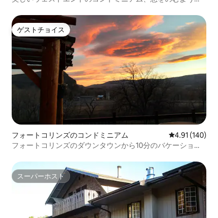
絶景です！
ゲストチョイス
ゲストチョイス
フォートコリンズのコンドミニアム
レビュー140件
4.91 (140)
フォートコリンズのダウンタウンから10分のバケーション/
リモートワーク
スーパーホスト
スーパーホスト