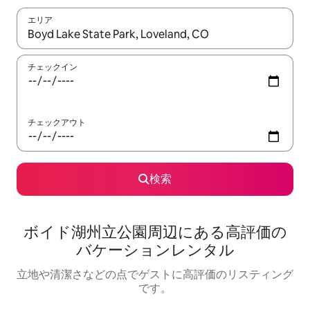
エリア
検索結果が表示されたら、上下の矢印キーを使って移動するか、
チェックイン
チェックアウト
検索
ボイド湖州立公園⁠周⁠辺⁠に⁠あ⁠る高⁠評⁠価⁠の
バ⁠ケ⁠ー⁠シ⁠ョ⁠ン⁠レ⁠ン⁠タ⁠ル
立地や清潔さなどの点でゲストに高評価のリスティング
です。