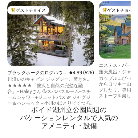
ゲストチョイス
ゲストチョイス
大好評のゲストチョイスです。
大好評のゲストチ
エステス・パーク
露天風呂・ジャグ
ブラックホークのログハウ
レビュー526件、5つ星中4.99
4.99 (526)
め、バーベキュー
カップルにぴった
ス
川沿いのキャビン|ジャグジー、焚き火
電器
からロッキー山脈
台、スチームシャワー
★★★★★「贅沢と自然の完璧な融
グしたり、専用の
合」– Haleyさん 💦スパバスルーム–スチ
ストーブを楽しん
ームシャワー+ジェットバス 🌿 ジャグジ
り、豪華なキングサ
ー＆ハンモック – 小川のほとりでくつろ
ZONE3143 ）
ボイド湖州立公園⁠周⁠辺⁠の
いだり、木々の中で揺れたり 🔥 夜はくつ
たりできます。 「今まで泊まった中で最
ろげます – 焚き火台、バーベキューグリ
バ⁠ケ⁠ー⁠シ⁠ョ⁠ン⁠レ⁠ン⁠タ⁠ル⁠で人⁠気⁠の
高のAirbnbです」- All
ル、暖炉、床暖房 ❄️涼しく快適に過ごせ
ア⁠メ⁠ニ⁠テ⁠ィ⁠・⁠設⁠備
界線から1ブロッ
るエアコン 🐾ペット＆ファミリー向け–ト
ます）、町まで5分。 +環境に優し
レイル、パックンプレイ、ハイチェア 📶
コンと暖房 + EV充