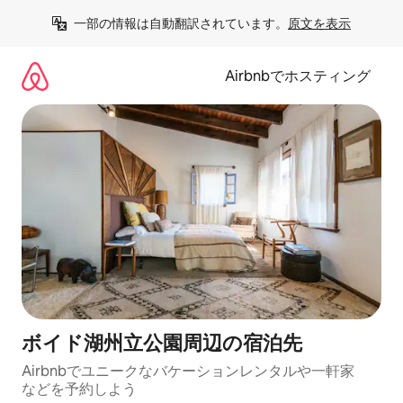
コ
一部の情報は自動翻訳されています。
原文を表示
ン
テ
ン
Airbnbでホスティング
ツ
に
ス
キ
ッ
プ
ボイド湖州立公園⁠周⁠辺⁠の宿⁠泊⁠先
Airbnbでユニークなバ⁠ケ⁠ー⁠シ⁠ョ⁠ンレ⁠ン⁠タ⁠ルや一⁠軒⁠家
な⁠ど⁠を予⁠約⁠し⁠よ⁠う