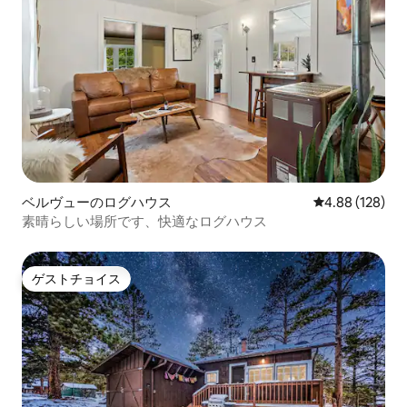
ベルヴューのログハウス
レビュー128件
4.88 (128)
素晴らしい場所です、快適なログハウス
ゲストチョイス
ゲストチョイス