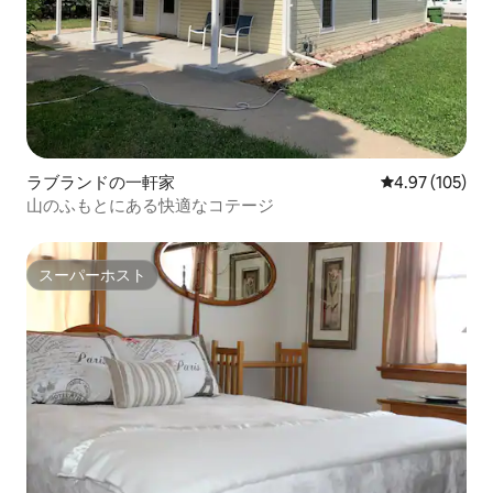
ラブランドの一軒家
レビュー105件
4.97 (105)
山のふもとにある快適なコテージ
スーパーホスト
スーパーホスト