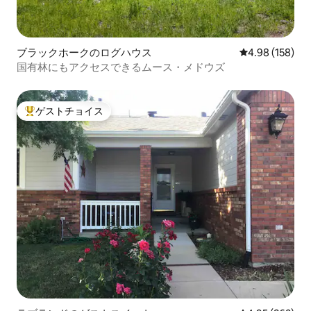
ブラックホークのログハウス
レビュー158件
4.98 (158)
国有林にもアクセスできるムース・メドウズ
ゲストチョイス
大好評のゲストチョイスです。