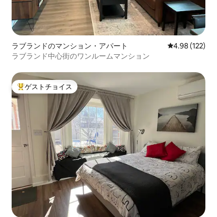
ラブランドのマンション・アパート
レビュー122件
4.98 (122)
ラブランド中心街のワンルームマンション
ゲストチョイス
大好評のゲストチョイスです。