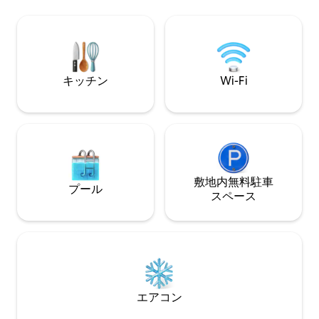
高速Wi-Fi –ストリーミング、Zoom、ま
ーブ + ビートルキ
たはプラグを抜く 📍 10分⭆ネーデルラン
チン、ランドリー 
ト—山の町とアドベンチャーハブ ➳ 深呼
クインシャワー 2人用の禅スタジオ、
吸して、大切なものと再びつながりまし
2023年頃
ょう。♡「保存」をタップ。忘れられな
いキャビンでの滞在はここから始まりま
キッチン
Wi-Fi
す
敷地内無料駐⁠車
プール
ス⁠ペ⁠ー⁠ス
エアコン