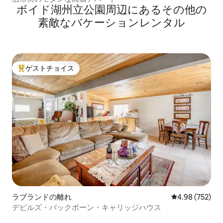
ボイド湖州立公園⁠周⁠辺⁠に⁠あ⁠るそ⁠の⁠他⁠の
素⁠敵⁠なバ⁠ケ⁠ー⁠シ⁠ョ⁠ン⁠レ⁠ン⁠タ⁠ル
ゲストチョイス
大好評のゲストチョイスです。
ラブランドの離れ
レビュー752件
4.98 (752)
デビルズ・バックボーン・キャリッジハウス