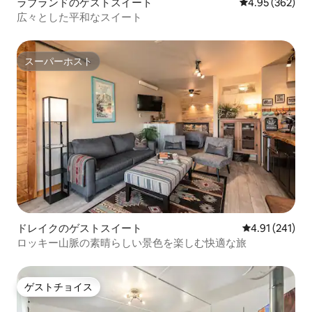
ラブランドのゲストスイート
レビュー362件
4.95 (362)
広々とした平和なスイート
スーパーホスト
スーパーホスト
ドレイクのゲストスイート
レビュー241件
4.91 (241)
ロッキー山脈の素晴らしい景色を楽しむ快適な旅
ゲストチョイス
ゲストチョイス