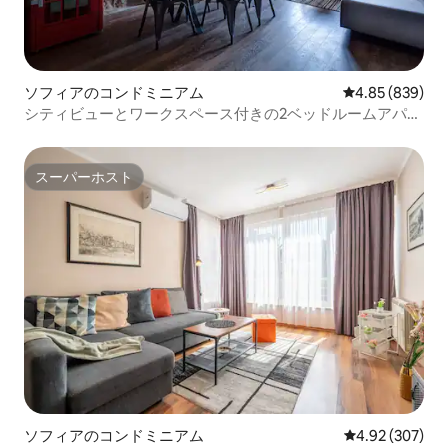
ソフィアのコンドミニアム
レビュー839件
4.85 (839)
シティビューとワークスペース付きの2ベッドルームアパー
トメント - HB29
スーパーホスト
スーパーホスト
ソフィアのコンドミニアム
レビュー307件
4.92 (307)