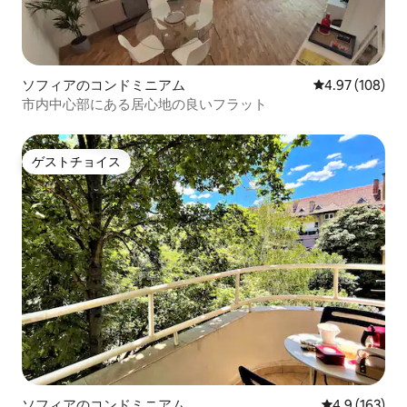
ソフィアのコンドミニアム
レビュー108件
4.97 (108)
市内中心部にある居心地の良いフラット
ゲストチョイス
ゲストチョイス
ソフィアのコンドミニアム
レビュー163
4.9 (163)