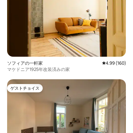
ソフィアの一軒家
レビュー160件
4.99 (160)
マケドニア1925年改装済みの家
ゲストチョイス
ゲストチョイス