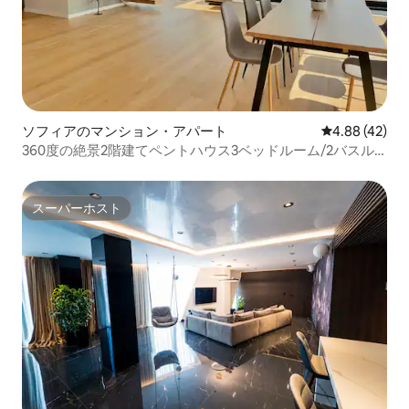
ソフィアのマンション・アパート
レビュー42件
4.88 (42)
360度の絶景2階建てペントハウス3ベッドルーム/2バスル
ーム
スーパーホスト
スーパーホスト