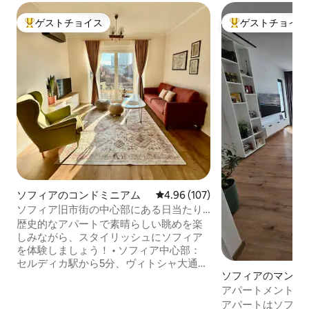
ゲストチョイス
ゲストチョイス
大好評のゲストチョイスです。
大好評のゲストチ
ソフィアのコンドミニアム
レビュー107件、5つ星中4.96
4.96 (107)
ソフィア旧市街の中心部にある日当たり
の良いアパート
歴史的なアパートで素晴らしい眺めを楽
しみながら、スタイリッシュにソフィア
を体験しましょう！ • ソフィア中心部：
セルディカ駅から5分、ヴィトシャ大通り
ソフィアのマンシ
から10分 • クイーンサイズベッド2台 • 新
ート
しく改装されたばかりのお部屋 • リモー
アパートメント「
トワーク用の高速Wi-Fi • スマートテレビ •
イズ＆サンセット34
アパートはソフィ