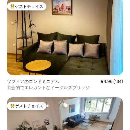
ゲストチョイス
大好評のゲストチョイスです。
ソフィアのコンドミニアム
レビュー134件
4.96 (134)
都会的でエレガントなイーグルズブリッジ
ゲストチョイス
大好評のゲストチョイスです。