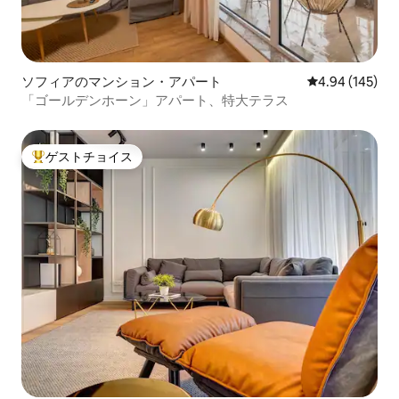
ソフィアのマンション・アパート
レビュー145件
4.94 (145)
「ゴールデンホーン」アパート、特大テラス
ゲストチョイス
大好評のゲストチョイスです。