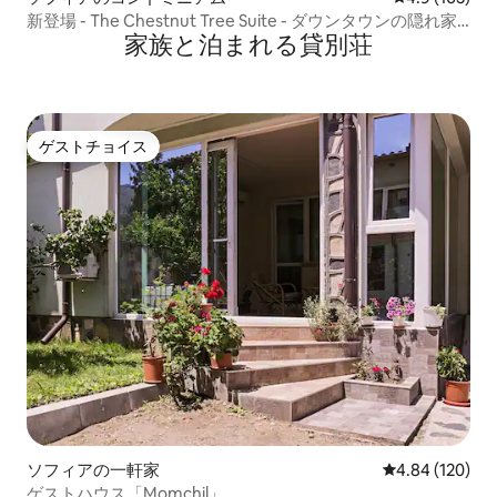
新登場 - The Chestnut Tree Suite - ダウンタウンの隠れ家
家族と泊まれる貸別荘
的なお部屋（4名様用）
ゲストチョイス
ゲストチョイス
ソフィアの一軒家
レビュー120件
4.84 (120)
ゲストハウス「Momchil」