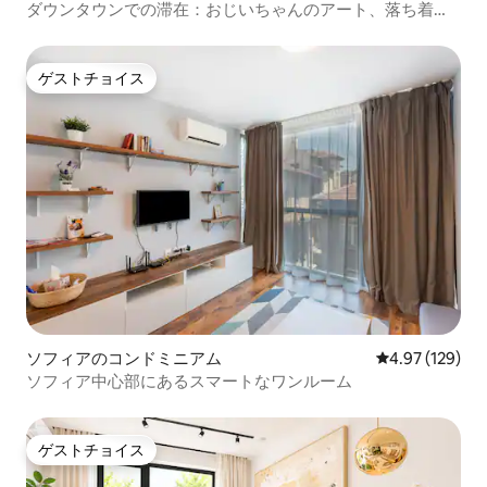
ダウンタウンでの滞在：おじいちゃんのアート、落ち着き
と利便性
ゲストチョイス
ゲストチョイス
ソフィアのコンドミニアム
レビュー129件
4.97 (129)
ソフィア中心部にあるスマートなワンルーム
ゲストチョイス
ゲストチョイス