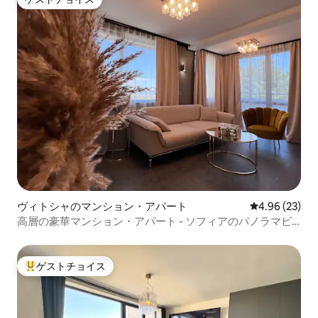
ゲストチョイス
ヴィトシャのマンション・アパート
レビュー23件
4.96 (23)
高層の豪華マンション・アパート - ソフィアのパノラマビ
ュー
ゲストチョイス
大好評のゲストチョイスです。