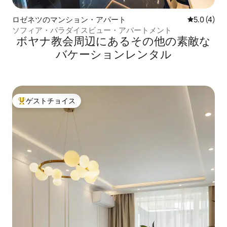
ロゼネツのマンション・アパート
レビュー4
5.0 (4)
ソフィア・パラダイスビュー・アパートメント
ボヤナ教会⁠周⁠辺⁠に⁠あ⁠るそ⁠の⁠他⁠の素⁠敵⁠な
バ⁠ケ⁠ー⁠シ⁠ョ⁠ン⁠レ⁠ン⁠タ⁠ル
ゲストチョイス
大好評のゲストチョイスです。