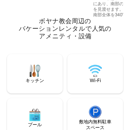
…その他いろいろ！ ソフィアの中心部で
にあり、南部の公
美しい景色を眺めながら目覚めましょ
を見渡せます。 1
う。 この広々とした日当たりの良いアパ
南部全体を340°
ートは、街を探索するための拠点となり
ボヤナ教会⁠周⁠辺⁠の
つの大きなバルコ
ます。 ヴィトシャ大通りや古代セルディ
うな日の出と夕日
バ⁠ケ⁠ー⁠シ⁠ョ⁠ン⁠レ⁠ン⁠タ⁠ル⁠で人⁠気⁠の
カなどの名所から数分です。
す。 アパートメン
ア⁠メ⁠ニ⁠テ⁠ィ⁠・⁠設⁠備
ベッドルーム、広
グルーム、洗濯機
を備えたモダンで
ります。広々とし
ーム。 アパート
機関、レストラン
ーケットの近くに
キッチン
Wi-Fi
敷地内無料駐⁠車
プール
ス⁠ペ⁠ー⁠ス