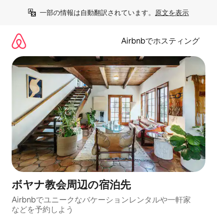
コ
一部の情報は自動翻訳されています。
原文を表示
ン
テ
ン
Airbnbでホスティング
ツ
に
ス
キ
ッ
プ
ボヤナ教会⁠周⁠辺⁠の宿⁠泊⁠先
Airbnbでユニークなバ⁠ケ⁠ー⁠シ⁠ョ⁠ンレ⁠ン⁠タ⁠ルや一⁠軒⁠家
な⁠ど⁠を予⁠約⁠し⁠よ⁠う