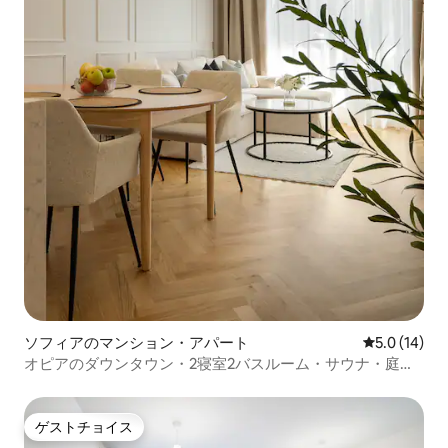
ソフィアのマンション・アパート
レビュー14
5.0 (14)
オピアのダウンタウン・2寝室2バスルーム・サウナ・庭・
駐車場
ゲストチョイス
ゲストチョイス