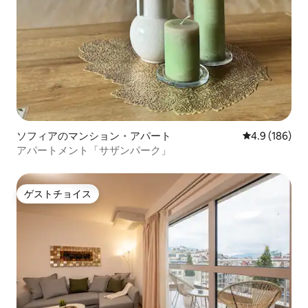
ソフィアのマンション・アパート
レビュー186
4.9 (186)
アパートメント「サザンパーク」
ゲストチョイス
ゲストチョイス