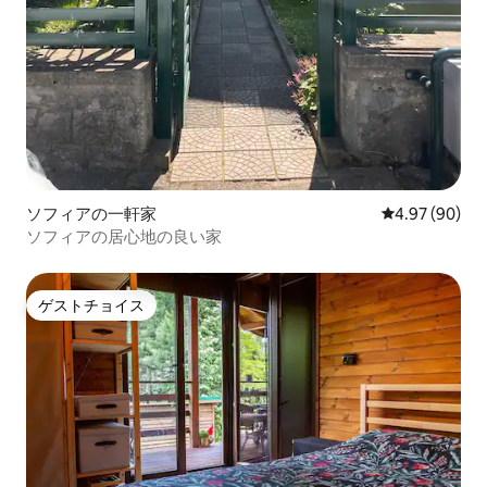
ソフィアの一軒家
レビュー90件
4.97 (90)
ソフィアの居心地の良い家
ゲストチョイス
ゲストチョイス