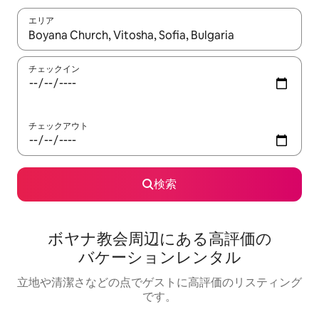
エリア
検索結果が表示されたら、上下の矢印キーを使って移動するか、
チェックイン
チェックアウト
検索
ボヤナ教会⁠周⁠辺⁠に⁠あ⁠る高⁠評⁠価⁠の
バ⁠ケ⁠ー⁠シ⁠ョ⁠ン⁠レ⁠ン⁠タ⁠ル
立地や清潔さなどの点でゲストに高評価のリスティング
です。