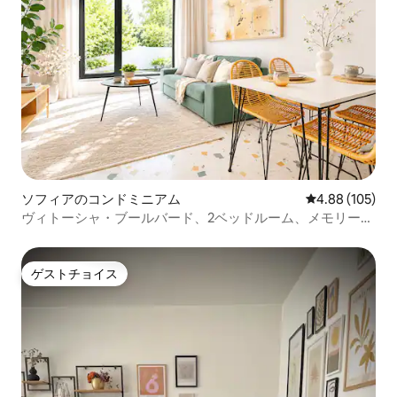
ソフィアのコンドミニアム
レビュー105件
4.88 (105)
ヴィトーシャ・ブールバード、2ベッドルーム、メモリーフ
ォームベッド、高速Wi-Fi
ゲストチョイス
ゲストチョイス