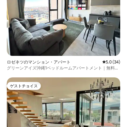
ロゼネツのマンション・アパート
レビュー34
5.0 (34)
グリーンアイズ沖縄1ベッドルームアパートメント｜無料駐
車場
ゲストチョイス
ゲストチョイス