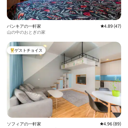
バンキアの一軒家
レビュー47件
4.89 (47)
山の中のおとぎの家
ゲストチョイス
大好評のゲストチョイスです。
ソフィアの一軒家
レビュー89件
4.96 (89)