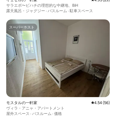
サラエボ〜ビハチの理想的な中継地、BiH
露天風呂・ジャグジー
·
バスルーム
·
駐車スペース
スーパーホスト
スーパーホスト
モスタルの一軒家
レビュー56件
4.54 (56)
ヴィラ・アニャ・アパートメント
屋外スペース
·
バスルーム
·
価格