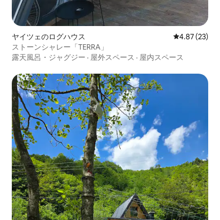
ヤイツェのログハウス
レビュー23件
4.87 (23)
ストーンシャレー「TERRA」
露天風呂・ジャグジー
·
屋外スペース
·
屋内スペース