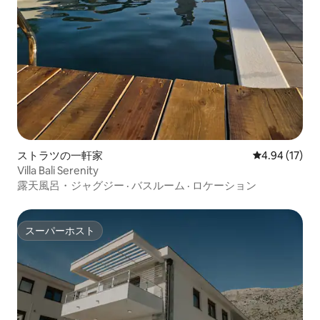
ストラツの一軒家
レビュー17件
4.94 (17)
Villa Bali Serenity
露天風呂・ジャグジー
·
バスルーム
·
ロケーション
スーパーホスト
スーパーホスト