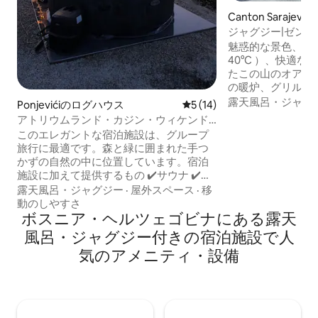
Canton Saraje
ジャグジー|ゼン
魅惑的な景色、屋
40°C ）、快適
たこの山のオアシス
の暖炉、グリル、
キでリラックスし
露天風呂・ジャグ
Ponjevićiのログハウス
レビュー14件、5つ星中5つ
5 (14)
ター、サラウンド
アトリウムランド・カジン・ウィケンド
PlayStation
ハウス
このエレガントな宿泊施設は、グループ
アメニティをお楽
旅行に最適です。森と緑に囲まれた手つ
整ったキッチンと
かずの自然の中に位置しています。宿泊
り、一年中快適に
施設に加えて提供するもの ✔️サウナ ✔️ジ
す。 静かな休暇
ャグジー＆バーベキューグリル ✔️キャン
露天風呂・ジャグジー
·
屋外スペース
·
移
泊先には、リラッ
プファイヤー＆テント ✔️森林道用自転車
動のしやすさ
に必要なすべての
✔️ATV 乗車（追加料金） プライバシー、
ボスニア・ヘルツェゴビナにある露天
平和、楽しみ。すべてが1か所に！ 🌊 当
風呂・ジャグジー付きの宿泊施設で人
ホテルが企画するアドベンチャー： 🚣ウ
気のアメニティ・設備
ナ川でのラフティング 🧗ボサンスカ・ク
ルパのジップライン 🏕️ 野生の自然の中で
キャンプ 🛻 送迎手配 まったく新しい視
点からボスニアを体験してください！
Atrijland