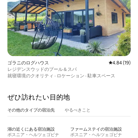
ゴラニのログハウス
レビュー19件
4.84 (19)
レジデンスウッドのプール＆スパ
就寝環境のクオリティ
·
ロケーション
·
駐車スペース
ぜひ訪⁠れ⁠た⁠い目⁠的⁠地
その他のタ⁠イ⁠プ⁠の宿⁠泊⁠先
やるべきこと
湖の近くにある宿泊施設
ファームステイの宿泊施設
ボスニア・ヘルツェゴビナ
ボスニア・ヘルツェゴビナ