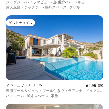
ジャグジー•パノラマビュー•山•暖炉•バーベキュー
露天風呂・ジャグジー
·
屋外スペース
·
グリル
ゲストチョイス
ゲストチョイス
イヴァニツァのヴィラ
レビュー39件
4.95 (39)
専用プール＆ジェットプール付きヴィラアンナ - ドゥブロ
ヴニク
バスルーム
·
屋外スペース
·
家族