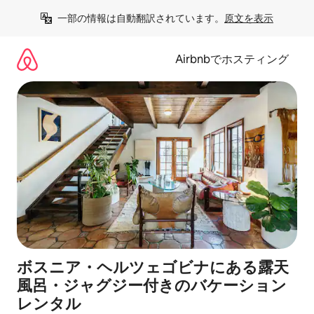
コ
一部の情報は自動翻訳されています。
原文を表示
ン
テ
ン
Airbnbでホスティング
ツ
に
ス
キ
ッ
プ
ボスニア・ヘルツェゴビナにある露天
風呂・ジャグジー付きのバケーション
レンタル