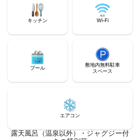
キッチン
Wi-Fi
敷地内無料駐⁠車
プール
ス⁠ペ⁠ー⁠ス
エアコン
露天風呂（温泉以外）・ジャグジー付