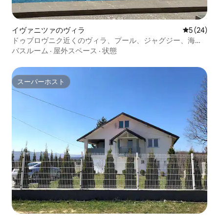
イヴァニツァのヴィラ
レビュー2
5 (24)
ドゥブロヴニク近くのヴィラ、プール、ジャグジー、海の
眺め、サウナ、ジム
バスルーム
·
屋外スペース
·
状態
スーパーホスト
スーパーホスト