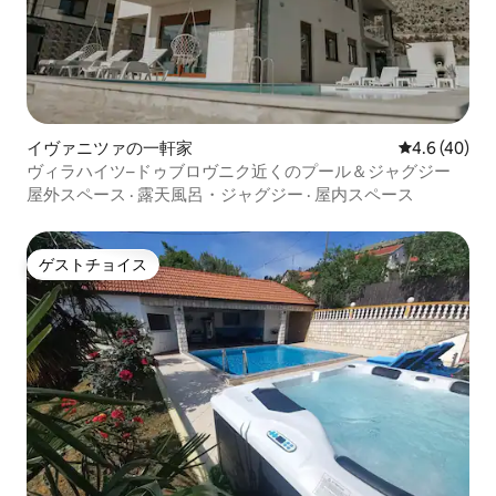
イヴァニツァの一軒家
レビュー40
4.6 (40)
ヴィラハイツ–ドゥブロヴニク近くのプール＆ジャグジー
屋外スペース
·
露天風呂・ジャグジー
·
屋内スペース
ゲストチョイス
ゲストチョイス