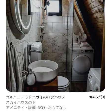
ゴルニェ・ラトコヴォのログハウス
レビュー3件
4.67 (3)
スカイハウスの下
アメニティ・設備
·
家族
·
おもてなし