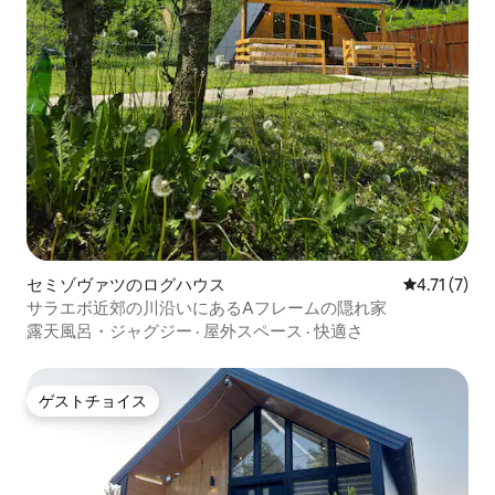
セミゾヴァツのログハウス
レビュー7件
4.71 (7)
サラエボ近郊の川沿いにあるAフレームの隠れ家
露天風呂・ジャグジー
·
屋外スペース
·
快適さ
ゲストチョイス
ゲストチョイス