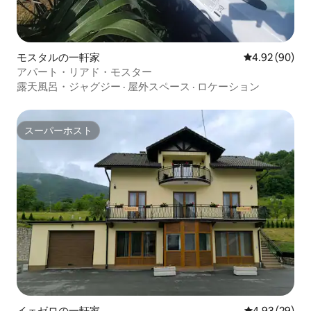
モスタルの一軒家
レビュー90件
4.92 (90)
アパート・リアド・モスター
露天風呂・ジャグジー
·
屋外スペース
·
ロケーション
スーパーホスト
スーパーホスト
イェゼロの一軒家
レビュー29件
4.93 (29)