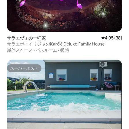
サラエヴォの一軒家
レビュー38件
4.95 (38)
サラエボ・イリジャのKarčić Deluxe Family House
屋外スペース
·
バスルーム
·
状態
スーパーホスト
スーパーホスト