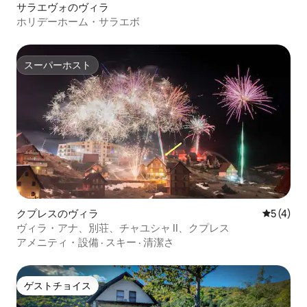
サラエヴォのヴィラ
ホリデーホーム・サラエボ
スーパーホスト
スーパーホスト
クプレスのヴィラ
レビュー
5 (4)
ヴィラ・アナ、別荘、チャユシャ II、クプレス
アメニティ・設備
·
スキー
·
清潔さ
ゲストチョイス
ゲストチョイス