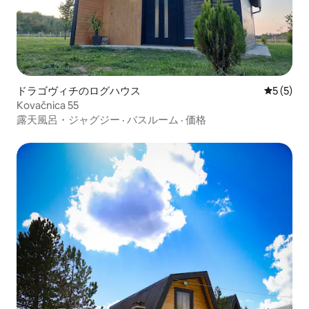
ドラゴヴィチのログハウス
レビュー
5 (5)
Kovačnica 55
露天風呂・ジャグジー
·
バスルーム
·
価格