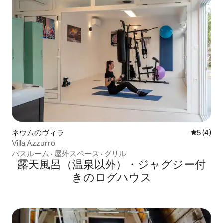
ネウムのヴィラ
レビュー
5 (4)
Villa Azzurro
バスルーム
·
屋外スペース
·
グリル
露天風呂（温泉以外）・ジャグジー付
きのログハウス