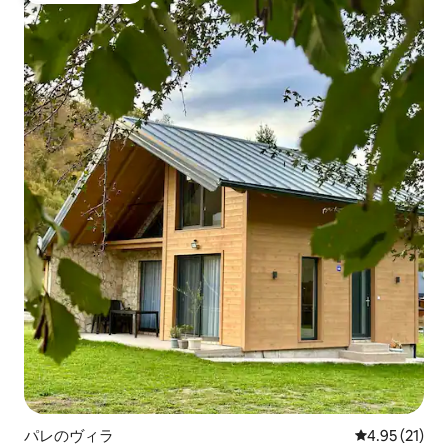
パレのヴィラ
レビュー21件
4.95 (21)