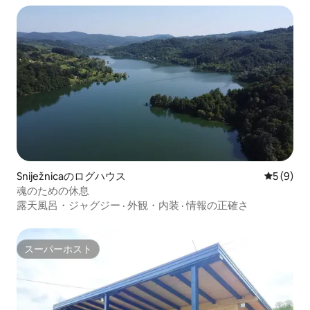
Sniježnicaのログハウス
レビュー
5 (9)
魂のための休息
露天風呂・ジャグジー
·
外観・内装
·
情報の正確さ
スーパーホスト
スーパーホスト