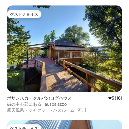
ゲストチョイス
ゲストチョイス
ボサンスカ・クルパのログハウス
レビュー1
5 (16)
街の中心部にあるHauspalazzo
露天風呂・ジャグジー
·
バスルーム
·
河川
ゲストチョイス