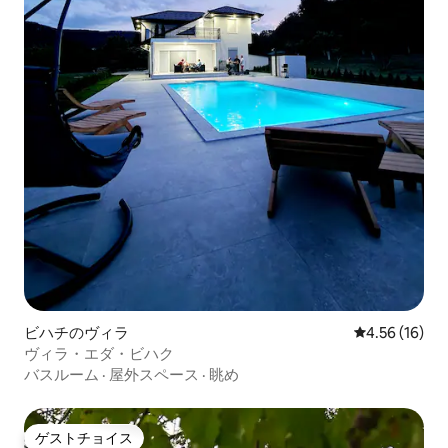
ビハチのヴィラ
レビュー16件
4.56 (16)
ヴィラ・エダ・ビハク
バスルーム
·
屋外スペース
·
眺め
ゲストチョイス
ゲストチョイス