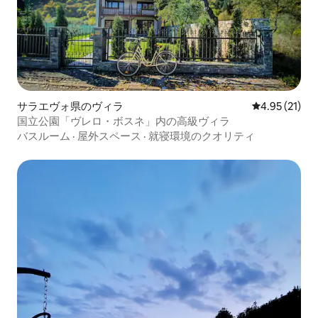
サラエヴォ県のヴィラ
レビュー21件
4.95 (21)
国立公園「ヴレロ・ボスネ」内の高級ヴィラ
バスルーム
·
屋外スペース
·
就寝環境のクオリティ