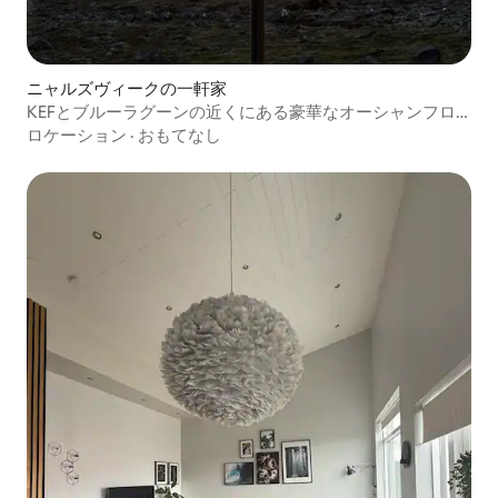
ニャルズヴィークの一軒家
KEFとブルーラグーンの近くにある豪華なオーシャンフロ
ントの隠れ家
ロケーション
·
おもてなし