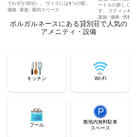
でわずか30分）。 ヴィラには4つの寝
ートルの新しく居
室、2.5のバスルームがあり、10名様がご
価格
·
家族
·
屋内スペース
す。 スティッキシ
宿泊いただけます。 Himriはとても広々と
グルンダルフィヨル
家族
·
価格
·
情報の
しており（300平方メートル）、設備の整
ボルガルネースにある貸別荘で人気の
にあります。 コ
ったジムとゲームルーム、サウナ、ジャ
需品、オーブン付
アメニティ・設備
グジーなど、ご希望のものがすべて揃っ
ーヒーメーカー、
ています。 ヴィラを購入したばかりで、
冷凍庫、洗濯機、
全面改装を終えたばかりです。 ご不明な
リーン、無料Wi-F
点がございましたら、メッセージでお問
テージの周りには
い合わせください！ 山のヴィラ「Himri」
り、美しい自然と
でアイスランドをお楽しみください。
鳥の鳴き声に耳を
を見ることができ
キッチン
Wi-Fi
敷地内無料駐⁠車
プール
ス⁠ペ⁠ー⁠ス