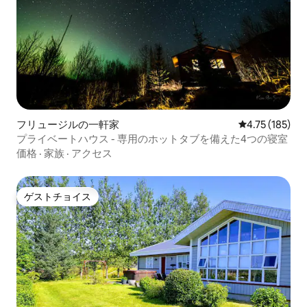
フリュージルの一軒家
レビュー185件
4.75 (185)
プライベートハウス - 専用のホットタブを備えた4つの寝室
価格
·
家族
·
アクセス
ゲストチョイス
ゲストチョイス