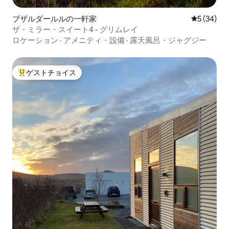
ブザルダールルの一軒家
レビュー3
5 (34)
ザ・ミラー・スイート4 - グリムレイ
ロケーション
·
アメニティ・設備
·
露天風呂・ジャグジー
ゲストチョイス
大好評のゲストチョイスです。