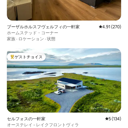
ブーザルホルスフヴェルフィの一軒家
レビュー270件
4.91 (270)
ホームステッド・コーナー
家族
·
ロケーション
·
状態
ゲストチョイス
大好評のゲストチョイスです。
セルフォスの一軒家
レビュー13
5 (134)
オーステレイ - レイクフロントヴィラ