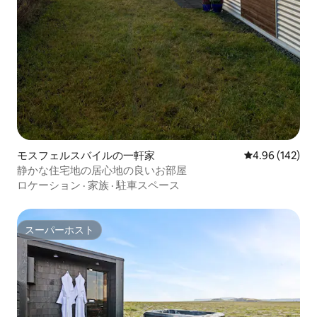
モスフェルスバイルの一軒家
レビュー142件
4.96 (142)
静かな住宅地の居心地の良いお部屋
ロケーション
·
家族
·
駐車スペース
スーパーホスト
スーパーホスト