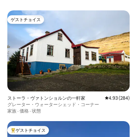
ゲストチョイス
ゲストチョイス
ストーラ・ヴァトンショルンの一軒家
レビュー284件
4.93 (284)
グレーター・ウォーターシェッド・コーナー
家族
·
価格
·
状態
ゲストチョイス
大好評のゲストチョイスです。