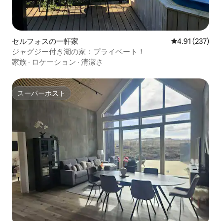
セルフォスの一軒家
レビュー237件
4.91 (237)
ジャグジー付き湖の家：プライベート！
家族
·
ロケーション
·
清潔さ
スーパーホスト
スーパーホスト