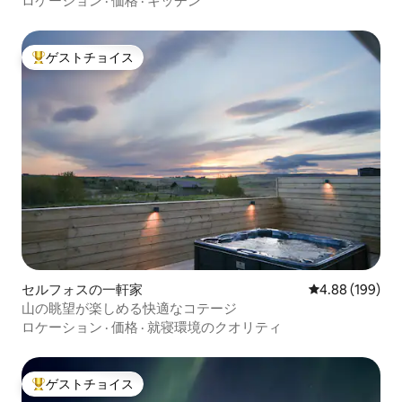
ロケーション
·
価格
·
キッチン
ゲストチョイス
大好評のゲストチョイスです。
セルフォスの一軒家
レビュー199件
4.88 (199)
山の眺望が楽しめる快適なコテージ
ロケーション
·
価格
·
就寝環境のクオリティ
ゲストチョイス
大好評のゲストチョイスです。