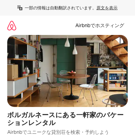
コ
一部の情報は自動翻訳されています。
原文を表示
ン
テ
ン
Airbnbでホスティング
ツ
に
ス
キ
ッ
プ
ボルガルネースにある一軒家のバケー
ションレンタル
Airbnbでユニークな貸別荘を検索・予約しよう