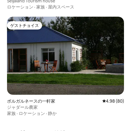
Seljaland Tourism house
ロケーション
·
家族
·
屋内スペース
ゲストチョイス
ゲストチョイス
ボルガルネースの一軒家
レビュー80件
4.98 (80)
ジャダール農家
家族
·
ロケーション
·
静か