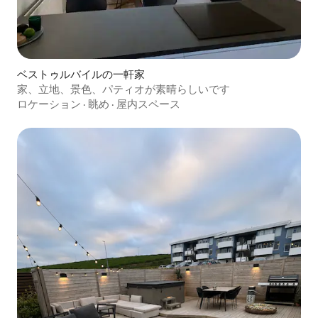
ベストゥルバイルの一軒家
家、立地、景色、パティオが素晴らしいです
ロケーション
·
眺め
·
屋内スペース