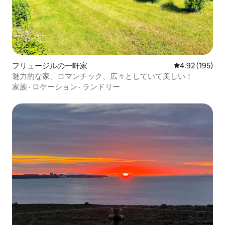
フリュージルの一軒家
レビュー195件
4.92 (195)
魅力的な家、ロマンチック、広々としていて美しい！
家族
·
ロケーション
·
ランドリー