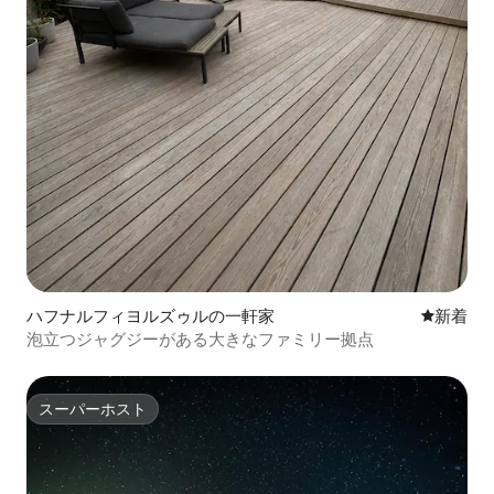
ハフナルフィヨルズゥルの一軒家
新しい宿
新着
泡立つジャグジーがある大きなファミリー拠点
スーパーホスト
スーパーホスト