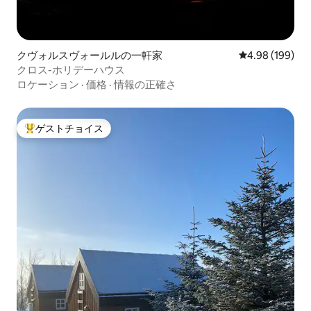
クヴォルスヴォールルの一軒家
レビュー199件
4.98 (199)
クロス-ホリデーハウス
ロケーション
·
価格
·
情報の正確さ
ゲストチョイス
大好評のゲストチョイスです。