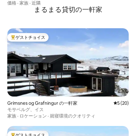
価格
·
家族
·
近隣
まるまる貸切の一軒家
ゲストチョイス
大好評のゲストチョイスです。
Grímsnes og Grafningur の一軒家
レビュー2
5 (20)
モサベルグ、イス
家族
·
ロケーション
·
就寝環境のクオリティ
ゲストチョイス