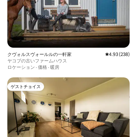
クヴォルスヴォールルの一軒家
レビュー238件
4.93 (238)
ヤコブの古いファームハウス
ロケーション
·
価格
·
暖房
ゲストチョイス
ゲストチョイス