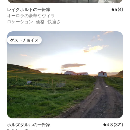
レイクホルトの一軒家
レビュー
5 (4)
オーロラの豪華なヴィラ
ロケーション
·
価格
·
快適さ
ゲストチョイス
ゲストチョイス
ホルズダルルの一軒家
レビュー321
4.8 (321)