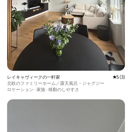
レイキャヴィークの一軒家
レビュー
5 (3)
北欧のファミリーホーム／露天風呂・ジャグジー
ロケーション
·
家族
·
移動のしやすさ