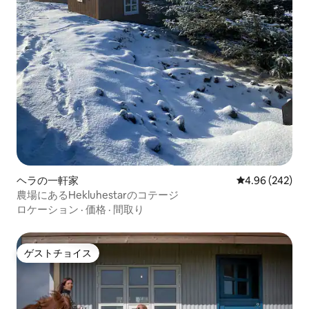
ヘラの一軒家
レビュー242件
4.96 (242)
農場にあるHekluhestarのコテージ
ロケーション
·
価格
·
間取り
ゲストチョイス
ゲストチョイス