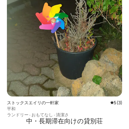
ストックスエイリの一軒家
レビュー
5 (3)
平和
ランドリー
·
おもてなし
·
清潔さ
中・長期滞在向けの貸別荘