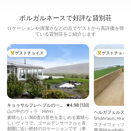
ボルガルネースで好評な貸別荘
ロケーションや清潔さなどの点でゲストから高評価を得
ている貸別荘をご紹介します
ゲストチョイス
ゲストチョイス
大好評のゲストチョイスです。
大好評のゲストチ
キョゥサルフレヘプルの一軒
レビュー133件、5つ星中4.98
4.98 (133)
家
山の中のヴィラ「Himri」
ヘルガフェルスス
素晴らしい360度の景色を楽しめる素晴ら
の一軒家
Smàhraun, Hraunh
しいヴィラで、ゴールデンサークルと首
スナイフェッツネ
都圏に近い絶好のロケーションです（車
農場Hraunháls