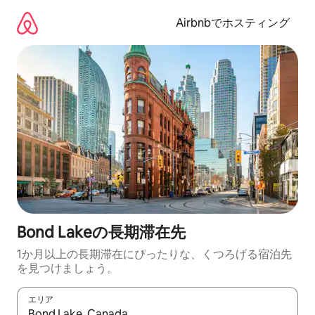
コ
ン
Airbnbでホスティング
テ
ン
ツ
に
ス
キ
ッ
プ
Bond Lakeの長期滞在先
1か月以上の長期滞在にぴったりな、くつろげる宿泊先
を見つけましょう。
エリア
検索結果が表示されたら、上下の矢印キーを使って移動するか、