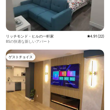
リッチモンド・ヒルの一軒家
レビュー22件
4.91 (22)
BSの快適な新しいアパート
ゲストチョイス
ゲストチョイス