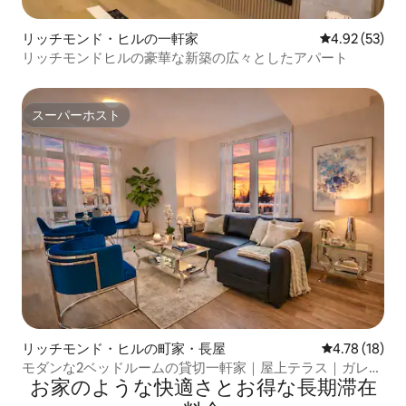
リッチモンド・ヒルの一軒家
レビュー53件
4.92 (53)
リッチモンドヒルの豪華な新築の広々としたアパート
スーパーホスト
スーパーホスト
リッチモンド・ヒルの町家・長屋
レビュー18件
4.78 (18)
モダンな2ベッドルームの貸切一軒家｜屋上テラス｜ガレー
お家のような快⁠適⁠さ⁠とお⁠得⁠な長⁠期⁠滞⁠在
ジ