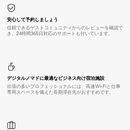
安心して予約しましょう
信頼できるゲストコミュニティからのレビューを確認で
き、24時間365日対応のサポートも付いています。
デジタルノマド⁠に最⁠適⁠なビ⁠ジ⁠ネ⁠ス⁠向⁠け宿⁠泊⁠施⁠設
出張の多いプロフェッショナルには、高速Wi-Fiと仕事
専用スペースを備えた長期滞在先がおすすめです。