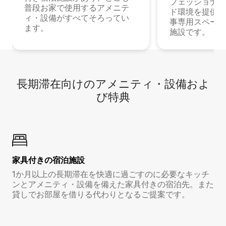
フェッショナル
普段お家で使用するアメニテ
ド環境を提供する
ィ・設備がすべてそろってい
事専用スペース
ます。
施設です。
長期滞在向け⁠のア⁠メ⁠ニ⁠テ⁠ィ⁠・設⁠備⁠およ
び特⁠典
家具付き⁠の宿⁠泊⁠施⁠設
1か月以上の長期滞在を快適に過ごすのに必要なキッチ
ンとアメニティ・設備を備えた家具付きの宿泊先。また
貸しでお部屋を借りる代わりとなるご提案です。