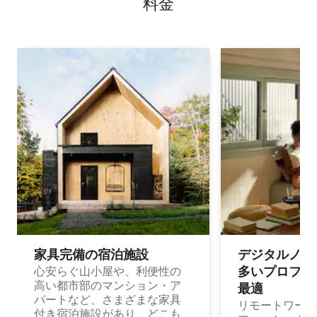
料⁠金
家具完備の宿⁠泊⁠施⁠設
デジタルノマド
多⁠いプ⁠ロ⁠フ⁠ェ⁠
心安らぐ山小屋や、利便性の
高い都市部のマンション・ア
最⁠適
パートなど、さまざまな家具
リモートワーク
付き宿泊施設があり、どこも