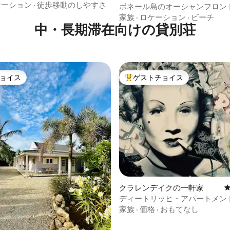
ケーション
·
徒歩移動のしやすさ
ボネール島のオーシャンフロン
ハウス KR14
家族
·
ロケーション
·
ビーチ
中・長期滞在向けの貸別荘
ョイス
ゲストチョイス
ョイス
大好評のゲストチョイスです。
4.77つ星の平均評価
クラレンデイクの一軒家
ディートリッヒ・アパートメン
ール
家族
·
価格
·
おもてなし