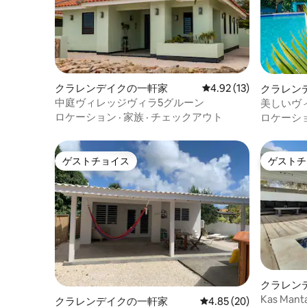
クラレンデイクの一軒家
レビュー13件、5つ星中
4.92 (13)
クラレン
中庭ヴィレッジヴィラ5グルーン
美しいヴ
ロケーション
·
家族
·
チェックアウト
ロケーシ
ゲストチョイス
ゲストチ
ゲストチョイス
ゲストチ
クラレン
Kas Manta
クラレンデイクの一軒家
レビュー20件、5つ星中
4.85 (20)