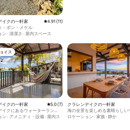
デイクの一軒家
レビュー11件、5つ星中4.91つ星の平均評価
4.91 (11)
ィ・ボン・メケル
ョン
·
清潔さ
·
屋内スペース
ョイス
ョイス
デイクの一軒家
レビュー7件、5つ星中5.0つ星の平均評価
5.0 (7)
クラレンデイクの一軒家
デイクにあるウォーターラン
海の全景を楽しめる素晴らしい
中5.0つ星の平均評価
ラ・ソルのウォーターフロント
ョン
·
アメニティ・設備
·
屋内ス
ロケーション
·
家族
·
静か