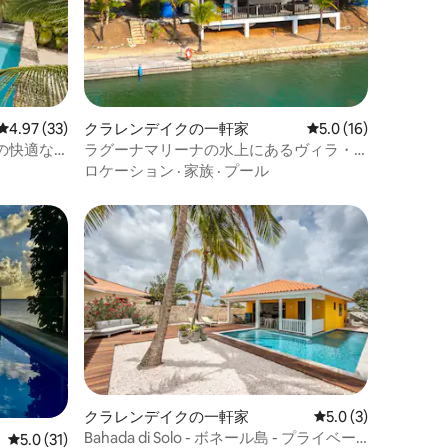
レビュー33件、5つ星中4.97つ星の平均評価
4.97 (33)
クラレンデイクの一軒家
レビュー16件、5つ
5.0 (16)
の快適な
ラグーナマリーナの水上にあるヴィラ・
デ・アグア7
ロケーション
·
家族
·
プール
クラレンデイクの一軒家
レビュー3件、5つ星
5.0 (3)
Bahada di Solo - ボネール島 - プライベー
レビュー31件、5つ星中5.0つ星の平均評価
5.0 (31)