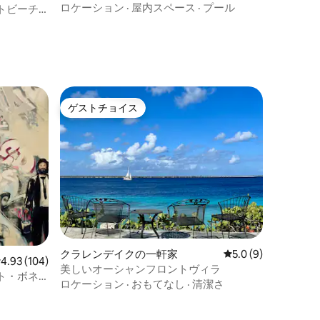
ト豪華ヴィラ
ロケーション
·
屋内スペース
·
プール
トビーチ
ゲストチョイス
ゲストチョイス
クラレンデイクの一軒家
レビュー9件、5つ星
5.0 (9)
レビュー104件、5つ星中4.93つ星の平均評価
4.93 (104)
美しいオーシャンフロントヴィラ
ト・ボネ
ロケーション
·
おもてなし
·
清潔さ