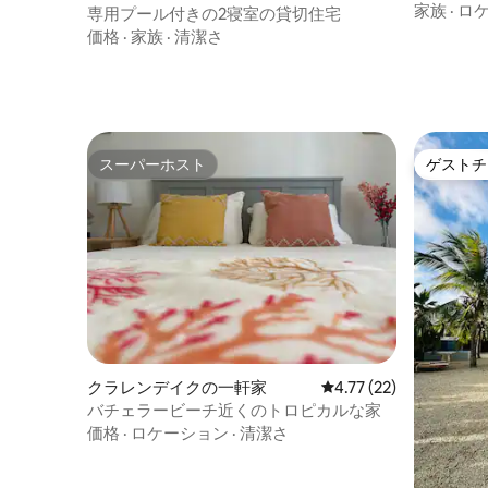
家族
·
ロ
専用プール付きの2寝室の貸切住宅
価格
·
家族
·
清潔さ
スーパーホスト
ゲストチ
スーパーホスト
ゲストチ
クラレンデイクの一軒家
レビュー22件、5つ星中
4.77 (22)
バチェラービーチ近くのトロピカルな家
価格
·
ロケーション
·
清潔さ