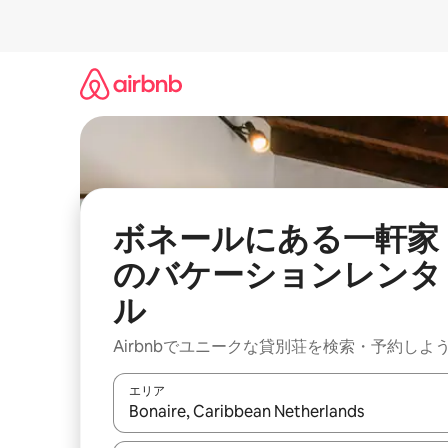
コ
ン
テ
ン
ツ
に
ス
キ
ッ
プ
ボネールにある一軒家
のバケーションレンタ
ル
Airbnbでユニークな貸別荘を検索・予約しよ
エリア
検索結果が表示されたら、上下の矢印キーを使っ