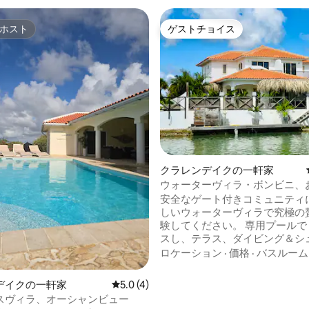
ホスト
ゲストチョイス
ホスト
ゲストチョイス
4.96つ星の平均評価
クラレンデイクの一軒家
ウォーターヴィラ・ボンビニ、
ご家族、ダイバーの皆様！
安全なゲート付きコミュニティ
しいウォーターヴィラで究極の
験してください。 専用プールで
スし、テラス、ダイビング＆シ
リング用のすすぎ場を備えた緑
ロケーション
·
価格
·
バスルーム
園をお楽しみください。 ヴィラ
スタイリッシュなベッドルーム
デイクの一軒家
レビュー4件、5つ星中5.0つ星の平均評価
5.0 (4)
各部屋にエアコンとバスルーム
スヴィラ、オーシャンビュー
ています。 スマートテレビ、ネ