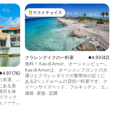
クラレン
ゲストチョイス
ゲスト
大好評のゲストチョイスです。
ゲスト
海の見え
この中央
チから2
ヴィラは
リッシュ
は202
ロケーシ
ィラは、
トメント
クラレンデイクの一軒家
レビュー42件、5つ星
4.93 (42)
ネールブ
無料！ Kas di Amor、オーシャンビュー、
ーデンにあります
ダウンタウンまで徒歩
Kas di Amorは、オーシャンフロントの大
レビュー76件、5つ星中4.97つ星の平均評価
4.97 (76)
ベキュー
通りとクラレンダイクの繁華街の近くに
からは美
お友達、
ある2ベッドルームの貸切一軒家です。ク
素敵なテ
にある美
イーンサイズベッド、フルキッチン、エ
よび12
贅沢を体
アコン、シーリングファン、プライベー
価格
·
家族
·
近隣
ています
リラック
トパティオ、屋外シャワー、ギアロッカ
ュノーケ
ー、リンスタンク、バーベキューエリ
豊かな庭
ア、近くのハウスリーフをお楽しみくだ
には3つの
さい。7泊以上のご滞在で、Vernaがご案
があり、
内する無料のサザンランドツアーをご利
が備わっ
用いただけます。14泊以上のご滞在で、
スプレッ
Saskiaによるハウスリーフ・シュノーケリ