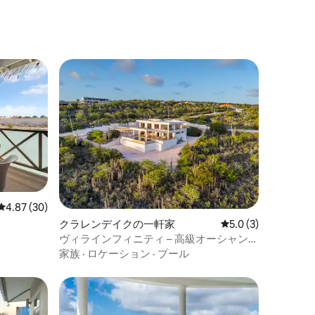
レビュー30件、5つ星中4.87つ星の平均評価
4.87 (30)
クラレンデイクの一軒家
レビュー3件、5つ星
5.0 (3)
ヴィラインフィニティ – 高級オーシャンビ
ューヴィラ
家族
·
ロケーション
·
プール