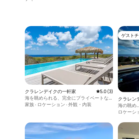
ゲストチ
ゲストチ
クラレンデイクの一軒家
レビュー3件、5つ星
5.0 (3)
海を眺められる、完全にプライベートな
クラレン
豪華なエコヴィラ
家族
·
ロケーション
·
外観・内装
海の眺め…
の楽園！
ロケーシ