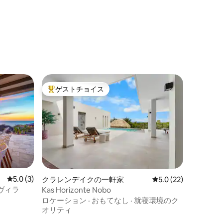
ゲストチョイス
大好評のゲストチョイスです。
レビュー3件、5つ星中5.0つ星の平均評価
5.0 (3)
クラレンデイクの一軒家
レビュー22件、5つ
5.0 (22)
ヴィラ
Kas Horizonte Nobo
ロケーション
·
おもてなし
·
就寝環境のク
オリティ