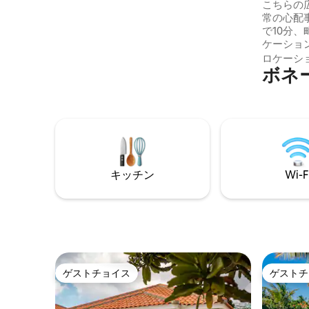
こちらの
またはただのくつろぎに最適です。 チェ
常の心配
ックインは午後4時です。 3つ目のベッド
で10分
ルームは、リクエストに応じてシングル2
ケーショ
台からキングベッド1台に変換できます
あり、家
ロケーシ
ボネ
シーを提
大きな専
ニングテ
ンジチェ
ます。 屋外での食事を楽しんだり、オウ
ムが飛び
りできま
ュノーケリ
キッチン
Wi-F
まで数ブ
ゲストチョイス
ゲストチ
ゲストチョイス
ゲストチ