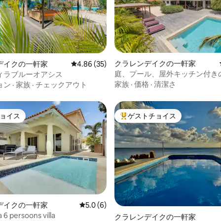
4.92つ星の平均評価
クラレンデイクの一軒家
デイクの一軒家
レビュー35件、5つ星中4.86つ星の平均評価
4.86 (35)
庭、プール、屋外キッチン付き
ィラブルーオアシス
住宅
家族
·
価格
·
清潔さ
ョン
·
家族
·
チェックアウト
ョイス
ゲストチョイス
ョイス
大好評のゲストチョイスです。
デイクの一軒家
レビュー6件、5つ星中5.0つ星の平均評価
5.0 (6)
 6 persoons villa
4.85つ星の平均評価
クラレンデイクの一軒家