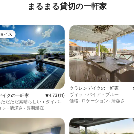
まるまる貸切の一軒家
ョイス
ョイス
中5.0つ星の平均評価
クラレンデイクの一軒家
ヴィラ・バイア・ブルー
デイクの一軒家
レビュー11件、5つ星中4.73つ星の平均評価
4.73 (11)
価格
·
ロケーション
·
清潔さ
ただただ素晴らしい + ダイバー
ョン
·
清潔さ
·
長期滞在