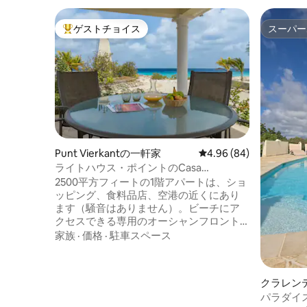
ゲストチョイス
スーパー
大好評のゲストチョイスです。
スーパー
Punt Vierkantの一軒家
レビュー84件、5つ星中
4.96 (84)
ライトハウス・ポイントのCasa
Grande、 海辺の楽園
2500平方フィートの1階アパートは、ショ
ッピング、食料品店、空港の近くにあり
ます（騒音はありません）。ビーチにア
クセスできる専用のオーシャンフロント
の物件にあります。 美しい古い灯台と海
家族
·
価格
·
駐車スペース
を見下ろす美しい両面の大きなパティオ
があります。 内部はモダンで家具が完備
されています。 スキューバダイバーやシ
クラレン
ュノーケラー、セールボーダー、ウィン
パラダイ
ドサーファー、日光浴好き、冒険好き、