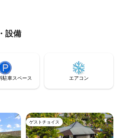
アメニテ
ングツアーも無料でお楽しみいただけま
しくださ
す。
ードトラ
ぐ夢の滞
・設備
⁠車ス⁠ペ⁠ー⁠ス
エアコン
ゲストチョイス
ゲストチョイス