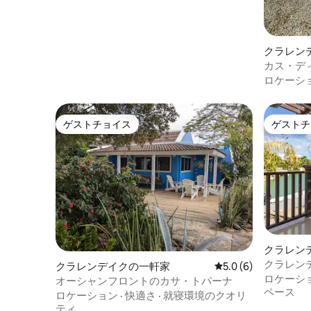
クラレン
カス・デ
ロケーシ
ゲストチョイス
ゲストチ
ゲストチョイス
ゲストチ
クラレン
クラレン
クラレンデイクの一軒家
レビュー6件、5つ星
5.0 (6)
ド・ヴィ
ロケーシ
オーシャンフロントのカサ・トパーナ
ペース
ロケーション
·
快適さ
·
就寝環境のクオリ
ティ