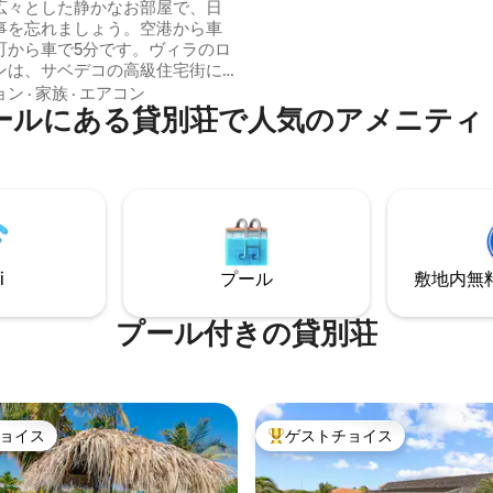
広々とした静かなお部屋で、日
ソマシン、バーベキューなどの
事を忘れましょう。空港から車
ィを楽しみ、快適な夜をお過ご
、町から車で5分です。ヴィラのロ
い。 魅惑的なビーチや最高のフ
ンは、サベデコの高級住宅街に
ックからわずか数分です！ 今す
族にとってより多くのプライバ
ョン
·
家族
·
エアコン
在先を予約しましょう！
ールにある貸別荘で人気のアメニティ
供します。美しいヴィラには、
用スイミングプール、屋外ダイ
ーブル付きのサンデッキ、ラウ
ア、シッティングエリアがあり
回るのを眺めてリラックスした
す。島で最高のダイビング＆シ
ングスポット、アンドレア1＆II
i
プール
敷地内無料駐
ロック歩いて行けます。
プール付きの貸別荘
ョイス
ゲストチョイス
ョイス
大好評のゲストチョイスです。