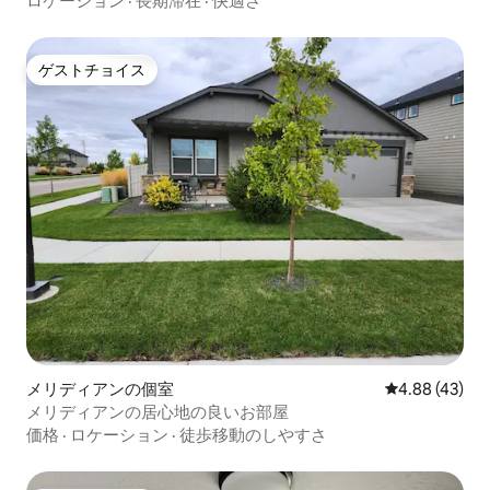
ロケーション
·
長期滞在
·
快適さ
ゲストチョイス
ゲストチョイス
メリディアンの個室
レビュー43件
4.88 (43)
メリディアンの居心地の良いお部屋
価格
·
ロケーション
·
徒歩移動のしやすさ