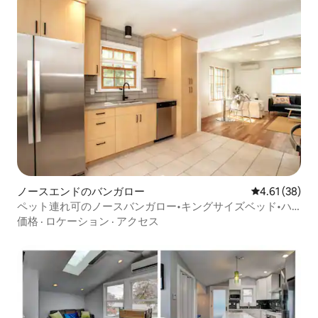
ノースエンドのバンガロー
レビュー38件
4.61 (38)
ペット連れ可のノースバンガロー•キングサイズベッド•ハ
イドパーク
価格
·
ロケーション
·
アクセス