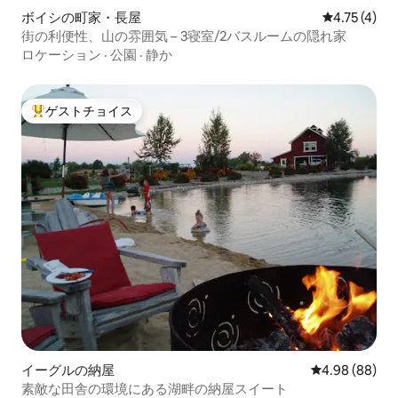
ボイシの町家・長屋
レビュー4件
4.75 (4)
街の利便性、山の雰囲気 – 3寝室/2バスルームの隠れ家
ロケーション
·
公園
·
静か
ゲストチョイス
大好評のゲストチョイスです。
イーグルの納屋
レビュー88件
4.98 (88)
素敵な田舎の環境にある湖畔の納屋スイート