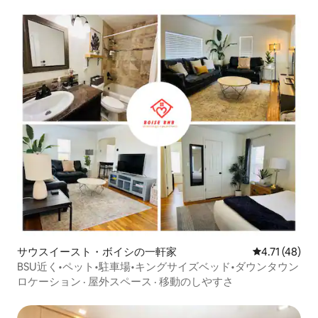
サウスイースト・ボイシの一軒家
レビュー48件
4.71 (48)
BSU近く•ペット•駐車場•キングサイズベッド•ダウンタウン
ロケーション
·
屋外スペース
·
移動のしやすさ