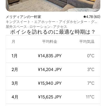
メリディアンの一軒家
レビュー60件
4.78 (60)
キングスイート・エアホッケー・アイダホセンター・グリ
ル
屋外スペース
·
ロケーション
·
アクセス
ボイシを訪⁠れ⁠るの⁠に最⁠適⁠な時⁠期⁠は⁠？
月
平均料金
平均気温
1月
¥14,835 JPY
0°C
2月
¥14,204 JPY
3°C
3月
¥15,940 JPY
7°C
4月
¥15,625 JPY
11°C