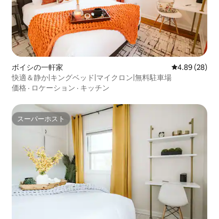
ボイシの一軒家
レビュー28件
4.89 (28)
快適＆静か|キングベッド|マイクロン|無料駐車場
価格
·
ロケーション
·
キッチン
スーパーホスト
スーパーホスト