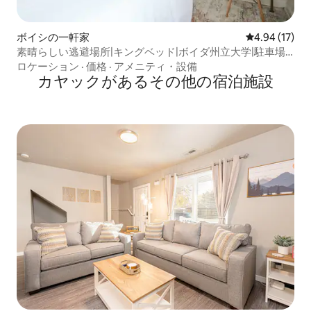
ボイシの一軒家
レビュー17件
4.94 (17)
素晴らしい逃避場所|キングベッド|ボイダ州立大学|駐車場|
ファイヤーピット
ロケーション
·
価格
·
アメニティ・設備
カヤックがあるその他の宿泊施設