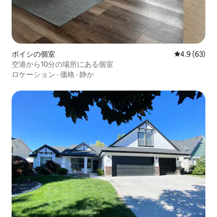
ボイシの個室
レビュー63
4.9 (63)
空港から10分の場所にある個室
ロケーション
·
価格
·
静か