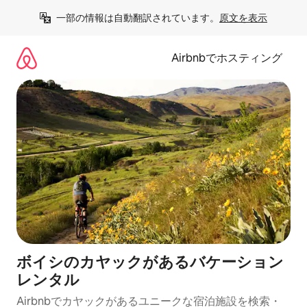
コ
一部の情報は自動翻訳されています。
原文を表示
ン
テ
ン
Airbnbでホスティング
ツ
に
ス
キ
ッ
プ
ボイシのカヤックがあるバケーション
レンタル
Airbnbでカヤックがあるユニークな宿泊施設を検索・