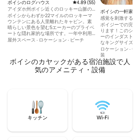
ボイシのログハウス
レビュー55件、5つ星中4.89
4.89 (55)
アイダホ州ボイシ近くのロッキー山脈の
ボイシの一軒家
キャビンで新しい秘密のスパ体験！
ボイシからわずか22マイルのロッキーマ
感覚を刺激する | 
ウンテンにある人里離れたキャビン。素
立大学 | 駐車場
ボイジーでの完璧
晴らしい景色を望む5エーカーのプライベ
ります！このシッ
ートな隠れ家的な場所です。一年中利用
ーのインダストリ
可能な崖沿いのスパでリラックスした
屋外スペース
·
ロケーション
·
ビーチ
なキングサイズベ
り、森に隠された「シークレットスパ」
とした駐車場を備
ロケーション
·
チ
を発見したりしてください。ラッキー・
険者、小さな家族
装
ピーク湖までわずか数分。ビーチ、ボー
ボイシのカヤックがある宿泊施設で人
師に最適です。ボ
ト、ハイキング、釣りをお楽しみいただ
ション、病院、I 
気のアメニティ・設備
けます。焚き火台、屋外リビング、充実
ころにある静かな
したレクリエーション体験をお楽しみく
と快適さをシーム
ださい。冬は、スノーシュー、スノーモ
す。この居心地の
ービル、近くの温泉などをお楽しみいた
手入れされており
だけます。モダンな快適さを備えた居心
感じられます。今
地の良いインテリア。オンサイトサポー
@vythielluxury
ト付きのセルフチェックイン。
てください！
キッチン
Wi-Fi