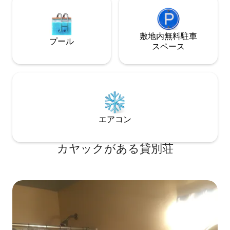
敷地内無料駐⁠車
プール
ス⁠ペ⁠ー⁠ス
エアコン
カヤックがある貸別荘