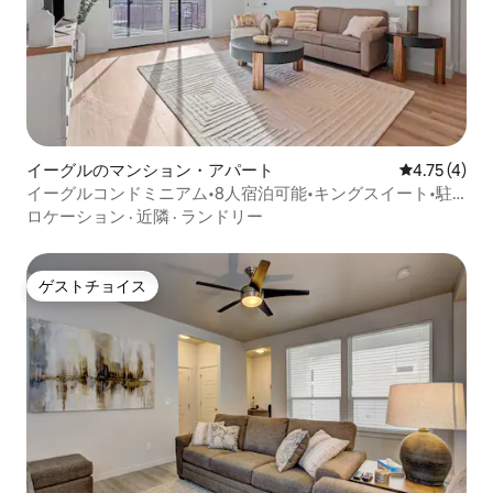
イーグルのマンション・アパート
レビュー4件
4.75 (4)
イーグルコンドミニアム•8人宿泊可能•キングスイート•駐
車場•川
ロケーション
·
近隣
·
ランドリー
ゲストチョイス
ゲストチョイス