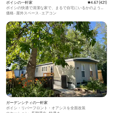
ボイシの一軒家
レビュー421件
4.67 (421)
ボイシの快適で清潔な家で、まるで自宅にいるかのような
気分になれます
価格
·
屋外スペース
·
エアコン
ガーデンシティの一軒家
ボイシ・リバーフロント・オアシスを全面改装