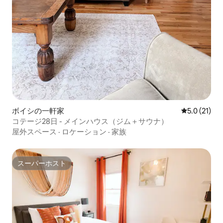
ボイシの一軒家
レビュー21
5.0 (21)
コテージ28日 - メインハウス（ジム＋サウナ）
屋外スペース
·
ロケーション
·
家族
スーパーホスト
スーパーホスト