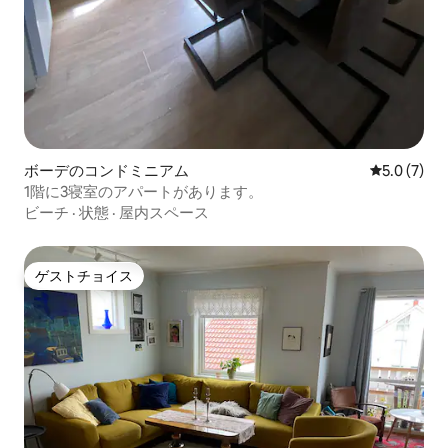
ボーデのコンドミニアム
レビュー7
5.0 (7)
1階に3寝室のアパートがあります。
ビーチ
·
状態
·
屋内スペース
ゲストチョイス
ゲストチョイス