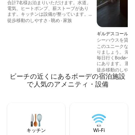
合計7名様お泊まりいただけます。水道、
電気、ヒートポンプ、薪ストーブがあり
ます。キッチンは設備が整っています。
床暖房、シャワー、トイレ、洗面台、洗
徒歩移動のしやすさ
·
眺め
·
家族
濯機を備えた浴室。コテージには専用の
Wi-Fiがあります。テレビはApple TVまた
ギルデスコールの
はComcastに接続できます。 外では、星
シーハウスを貸し
空の下で5名様用のジャグジーをお楽しみ
このユニークな場
いただけます。水は所有者が浄化しま
りましょう。 湖畔の家
す。屋外用家具、バーベキューハウス、
毎日行くBodøへ
薪小屋、ピザオーブン、ガスグリルを備
にあります。 運
えたテラスが複数あります。夏季には、
船、キング船、大
徒歩移動のしやす
30ユーロで小型の無舵艇を借りることが
ビーチの近くにあるボーデの宿泊施設
することもできます。
できます。
豊かな野生動物が
で人気のアメニティ・設備
では、ヘラジカ、
ソ、ワシ、グロー
きます。 夏には、Fi
中の太陽を体験す
冬にはオーロラを
す。 素晴らしい
り、山頂ツアーの
キッチン
Wi-Fi