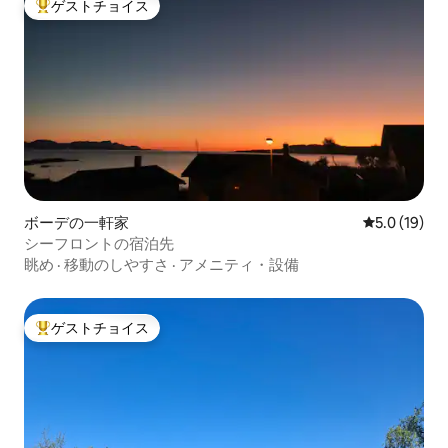
ゲストチョイス
大好評のゲストチョイスです。
ボーデの一軒家
レビュー19
5.0 (19)
シーフロントの宿泊先
眺め
·
移動のしやすさ
·
アメニティ・設備
ゲストチョイス
大好評のゲストチョイスです。