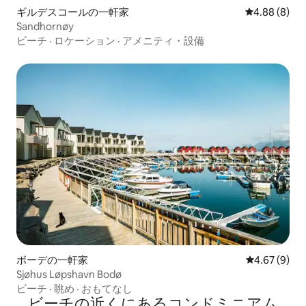
ギルデスコールの一軒家
レビュー8件
4.88 (8)
Sandhornøy
ビーチ
·
ロケーション
·
アメニティ・設備
ボーデの一軒家
レビュー9件
4.67 (9)
Sjøhus Løpshavn Bodø
ビーチ
·
眺め
·
おもてなし
ビーチの近くにあるコンドミニアム