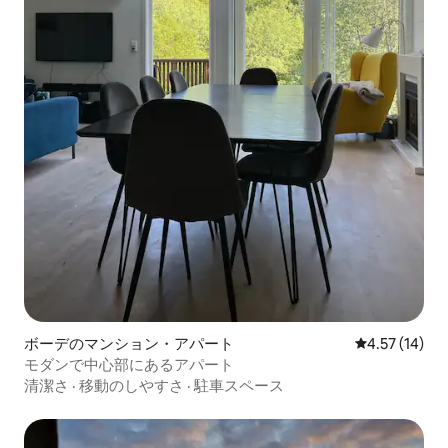
ボーデのマンション・アパート
レビュー14件
4.57 (14)
モダンで中心部にあるアパート
清潔さ
·
移動のしやすさ
·
駐車スペース