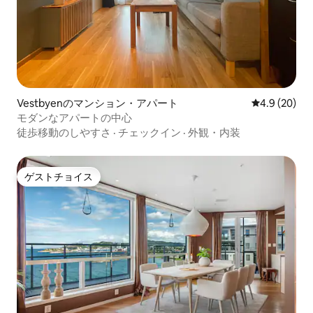
Vestbyenのマンション・アパート
レビュー20
4.9 (20)
モダンなアパートの中心
徒歩移動のしやすさ
·
チェックイン
·
外観・内装
ゲストチョイス
ゲストチョイス