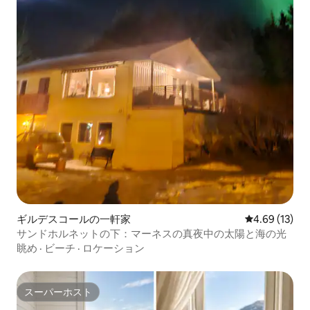
ギルデスコールの一軒家
レビュー13件
4.69 (13)
サンドホルネットの下：マーネスの真夜中の太陽と海の光
眺め
·
ビーチ
·
ロケーション
スーパーホスト
スーパーホスト