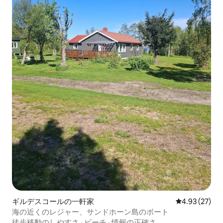
ギルデスコールの一軒家
レビュー27件
4.93 (27)
海の近くのレジャー、サンドホーン島のボート
徒歩移動のしやすさ
·
ビーチ
·
情報の正確さ