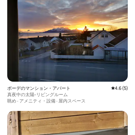
ボーデのマンション・アパート
レビュー5
4.6 (5)
真夜中の太陽-リビングルーム
眺め
·
アメニティ・設備
·
屋内スペース