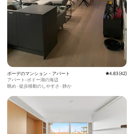
ボーデのマンション・アパート
レビュー42件
4.83 (42)
アパート-ボドー湖の海辺
眺め
·
徒歩移動のしやすさ
·
静か