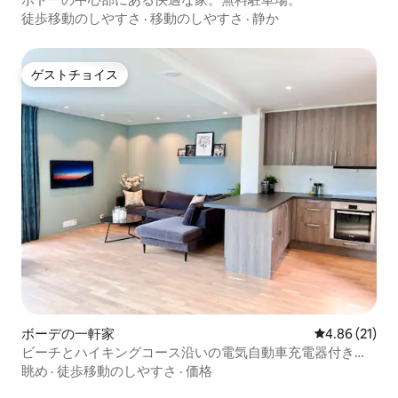
徒歩移動のしやすさ
·
移動のしやすさ
·
静か
ゲストチョイス
ゲストチョイス
ボーデの一軒家
レビュー21件
4.86 (21)
ビーチとハイキングコース沿いの電気自動車充電器付きタ
ウンハウス
眺め
·
徒歩移動のしやすさ
·
価格