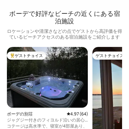
ボーデで好評なビーチの近くにある宿
泊施設
ロケーションや清潔さなどの点でゲストから高評価を得
ているビーチアクセスのある宿泊施設をご紹介します
ゲストチョイス
ゲストチョイス
大好評のゲストチョイスです。
ゲストチョイス
ボーデの別荘
レビュー64件、5つ星中4.97
4.97 (64)
ジャグジー付きのフィヨルド沿いの居心
地の良いコテージ。
コテージは高水準で、寝室が4部屋あり、