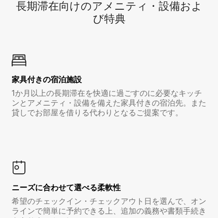
長期滞在向け⁠のア⁠メ⁠ニ⁠テ⁠ィ⁠・設⁠備⁠およ
び特⁠典
家具付き⁠の宿⁠泊⁠施⁠設
1か月以上の長期滞在を快適に過ごすのに必要なキッチ
ンとアメニティ・設備を備えた家具付きの宿泊先。また
貸しでお部屋を借りる代わりとなるご提案です。
ニーズに合わせて選べる柔軟性
希望のチェックイン・チェックアウト日を選んで、オン
ラインで簡単に予約できる上、追加の義務や書類手続き