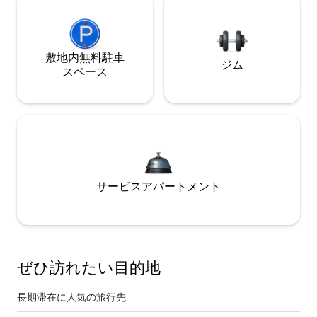
敷地内無料駐⁠車
ジム
ス⁠ペ⁠ー⁠ス
サービスアパートメント
ぜひ訪⁠れ⁠た⁠い目⁠的⁠地
長期滞在に人気の旅行先