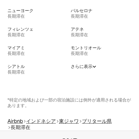
ニューヨーク
バルセロナ
長期滞在
長期滞在
フィレンツェ
アテネ
長期滞在
長期滞在
マイアミ
モントリオール
長期滞在
長期滞在
シアトル
さらに表示
長期滞在
*特定の地域および一部の宿泊施設には例外が適用される場合が
あります。
Airbnb
インドネシア
東ジャワ
ブリタール県
長期滞在