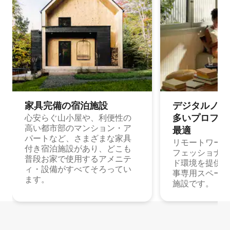
家具完備の宿⁠泊⁠施⁠設
デジタルノマド
多⁠いプ⁠ロ⁠フ⁠ェ⁠
心安らぐ山小屋や、利便性の
高い都市部のマンション・ア
最⁠適
パートなど、さまざまな家具
リモートワーク
付き宿泊施設があり、どこも
フェッショナル
普段お家で使用するアメニテ
ド環境を提供する
ィ・設備がすべてそろってい
事専用スペース
ます。
施設です。