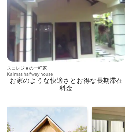
スコレジョの一軒家
Kalimas halfway house
お家のような快⁠適⁠さ⁠とお⁠得⁠な長⁠期⁠滞⁠在
料⁠金