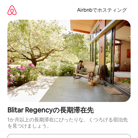
コ
ン
Airbnbでホスティング
テ
ン
ツ
に
ス
キ
ッ
プ
Blitar Regencyの長期滞在先
1か月以上の長期滞在にぴったりな、くつろげる宿泊先
を見つけましょう。