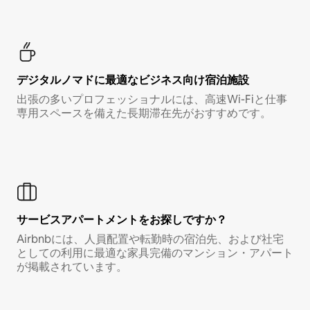
デジタルノマド⁠に最⁠適⁠なビ⁠ジ⁠ネ⁠ス⁠向⁠け宿⁠泊⁠施⁠設
出張の多いプロフェッショナルには、高速Wi-Fiと仕事
専用スペースを備えた長期滞在先がおすすめです。
サービスアパートメントをお探しですか？
Airbnbには、人員配置や転勤時の宿泊先、および社宅
としての利用に最適な家具完備のマンション・アパート
が掲載されています。