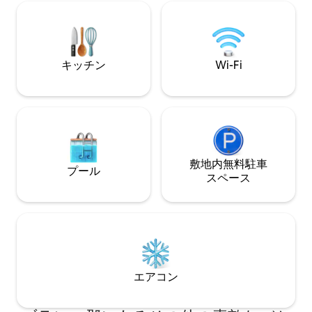
て川岸でハイキングを楽しんだりできま
アベッドを用意し
す。 ウィンバリースクエアに行ってディ
能にすることも、
ナーとショッピングを楽しみましょう。
ゲストハウスを借
ペット不可。WI-FI有り、デバイスから離
階段を下りると川
れるのに最適な場所です。 INST-A-
は禁止です。レベル
キッチン
Wi-Fi
GRAM @ sunsetcabinwimberley
とJ1772）は無
ません！
敷地内無料駐⁠車
プール
ス⁠ペ⁠ー⁠ス
エアコン