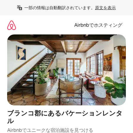
コ
一部の情報は自動翻訳されています。
原文を表示
ン
テ
ン
Airbnbでホスティング
ツ
に
ス
キ
ッ
プ
ブランコ郡にあるバケーションレンタ
ル
Airbnbでユニークな宿泊施設を見つける