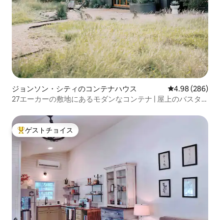
ジョンソン・シティのコンテナハウス
レビュー286件
4.98 (286)
27エーカーの敷地にあるモダンなコンテナ | 屋上のバスタ
ブ＆ファイヤーピット
ゲストチョイス
大好評のゲストチョイスです。