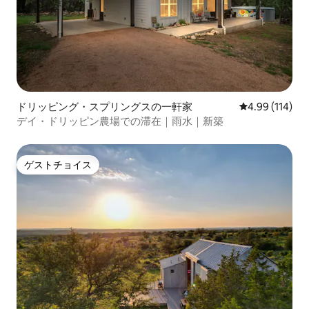
ドリッピング・スプリングスの一軒家
レビュー114件
4.99 (114)
デイ・ドリッピン農場での滞在｜雨水｜新築
ゲストチョイス
ゲストチョイス