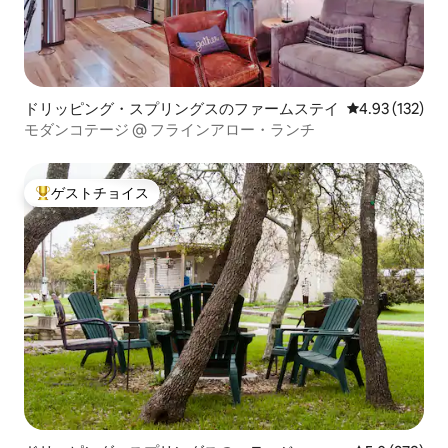
ドリッピング・スプリングスのファームステイ
レビュー132件
4.93 (132)
モダンコテージ @ フラインアロー・ランチ
ゲストチョイス
大好評のゲストチョイスです。