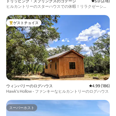
ドリッピング・スプリングスのコテージ
レビュー278
5.0 (278)
ヒルカントリーのスターハウスでの休暇！リラクゼーショ
ンと景色
ゲストチョイス
大好評のゲストチョイスです。
ウィンバリーのログハウス
レビュー186件
4.99 (186)
Hawk's Hollow - ファンキーなヒルカントリーのログハウス
スーパーホスト
スーパーホスト