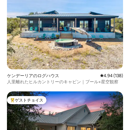
ケンデーリアのログハウス
レビュー138件
4.94 (138)
人里離れたヒルカントリーのキャビン｜プール+星空観察
ゲストチョイス
大好評のゲストチョイスです。