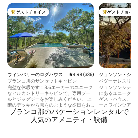
ゲストチョイス
ゲストチョイス
大好評のゲストチョイスです。
大好評のゲストチ
ウィンバリーのログハウス
レビュー336件、5つ星中4.98
4.98 (336)
ジョンソン・シテ
ブランコ川のサンセットキャビン
ペダーナレスリバー
ー
完璧な休暇です！8.6エーカーのユニーク
ジョンソンシティ
なヒルカントリーキャビンで、専用プー
にあるユニークで
ルとジャグジーをお楽しみください。 上
ゲストハウス。テ
階のデッキから息をのむような夕日をお
ーとワインツアー
ブランコ郡のバケーションレンタルで
楽しみください。 ブランコ川（通常は乾
に最適です。美し
いた川）を見下ろす崖の上のプールに浮
ス。各宿泊施設は約
人気のアメニティ・設備
かんだり、ジャグジーでリラックスした
キングサイズベッ
りできます。 心地よい焚き火を楽しんだ
ム、リビングルー
り、ガゼボに座ったり、石の階段を下っ
チン、屋外パティ