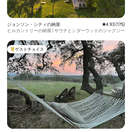
ジョンソン・シティの納屋
レビュー175件
4.93 (175)
ヒルカントリーの納屋 | サウナとシダーウッドのジャグジー
ゲストチョイス
大好評のゲストチョイスです。