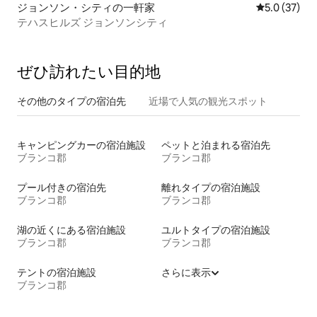
ジョンソン・シティの一軒家
レビュー37
5.0 (37)
テハスヒルズ ジョンソンシティ
ぜひ訪⁠れ⁠た⁠い目⁠的⁠地
その他のタ⁠イ⁠プ⁠の宿⁠泊⁠先
近場で人気の観光スポット
キャンピングカーの宿泊施設
ペットと泊まれる宿泊先
ブランコ郡
ブランコ郡
プール付きの宿泊先
離れタイプの宿泊施設
ブランコ郡
ブランコ郡
湖の近くにある宿泊施設
ユルトタイプの宿泊施設
ブランコ郡
ブランコ郡
テントの宿泊施設
さらに表示
ブランコ郡