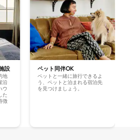
施⁠設
ペット同⁠伴OK
的地
ペットと一緒に旅行できるよ
崖沿
う、ペットと泊まれる宿泊先
ハウ
を見つけましょう。
した
特徴