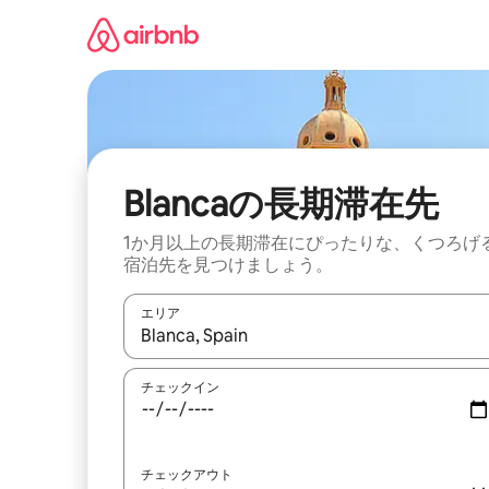
コ
ン
テ
ン
ツ
に
ス
キ
ッ
Blancaの長期滞在先
プ
1か月以上の長期滞在にぴったりな、くつろげ
宿泊先を見つけましょう。
エリア
検索結果が表示されたら、上下の矢印キーを使っ
チェックイン
チェックアウト