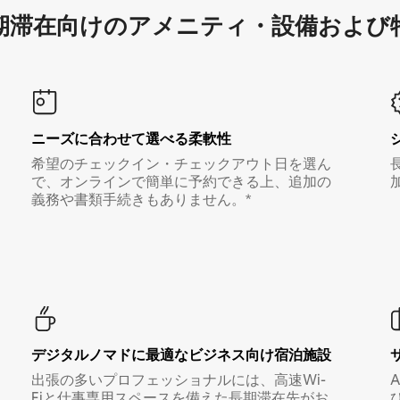
滞在向け⁠のア⁠メ⁠ニ⁠テ⁠ィ⁠・設⁠備⁠および
ニーズに合わせて選べる柔軟性
希望のチェックイン・チェックアウト日を選ん
で、オンラインで簡単に予約できる上、追加の
義務や書類手続きもありません。*
デジタルノマド⁠に最⁠適⁠なビ⁠ジ⁠ネ⁠ス⁠向⁠け宿⁠泊⁠施⁠設
出張の多いプロフェッショナルには、高速Wi-
Fiと仕事専用スペースを備えた長期滞在先がお