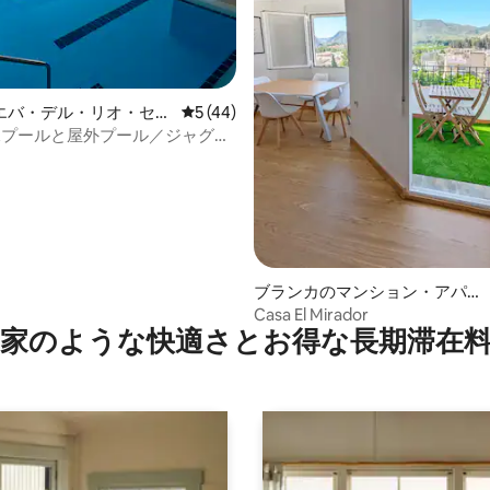
エバ・デル・リオ・セグ
レビュー44件、5つ星中5つ星の平均評価
5 (44)
ション・アパート
 温水プールと屋外プール／ジャグジ
中4.9つ星の平均評価
ブランカのマンション・アパー
ト
Casa El Mirador
家のような快⁠適⁠さ⁠とお⁠得⁠な長⁠期⁠滞⁠在料