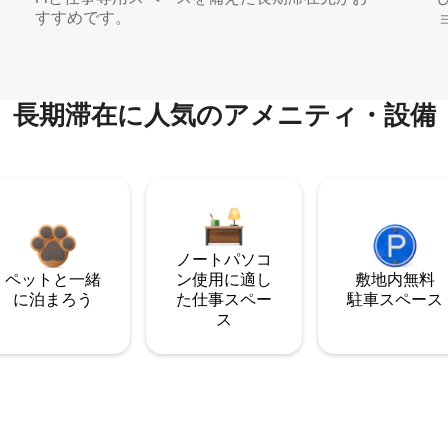
すすめです。
長期滞在に人気のアメニティ・設備
ノートパソコ
ペットと一緒
ン使用に適し
敷地内無料
に泊まろう
た仕事スペー
駐⁠車ス⁠ペ⁠ー⁠ス
ス