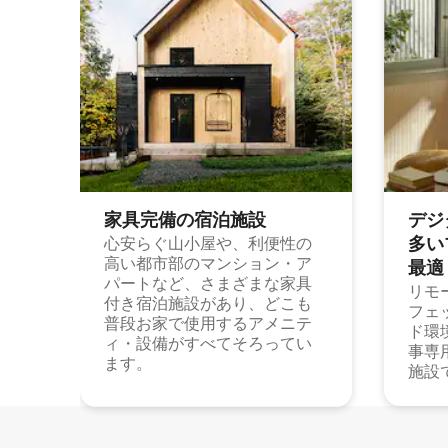
家具完備の宿⁠泊⁠施⁠設
デジ
多⁠いプ
心安らぐ山小屋や、利便性の
高い都市部のマンション・ア
最⁠適
パートなど、さまざまな家具
リモ
付き宿泊施設があり、どこも
フェ
普段お家で使用するアメニテ
ド環
ィ・設備がすべてそろってい
事専
ます。
施設