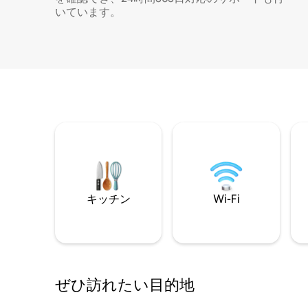
いています。
キッチン
Wi-Fi
ぜひ訪⁠れ⁠た⁠い目⁠的⁠地