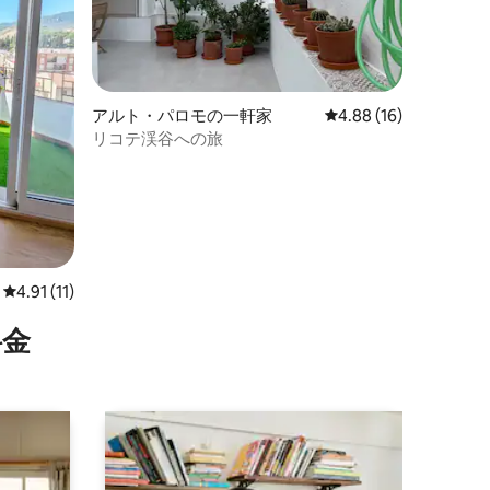
アルト・パロモの一軒家
レビュー16件、5つ星
4.88 (16)
リコテ渓谷への旅
レビュー11件、5つ星中4.91つ星の平均評価
4.91 (11)
⁠金