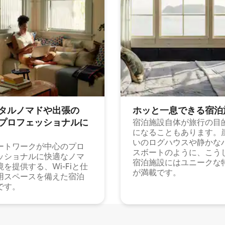
タルノマドや出⁠張⁠の
ホッと一⁠息⁠で⁠き⁠る宿⁠泊
⁠ロ⁠フ⁠ェ⁠ッ⁠シ⁠ョ⁠ナ⁠ル⁠に
宿泊施設自体が旅行の目
になることもあります。
いのログハウスや静かな
ートワークが中心のプロ
スボートのように、こう
ッショナルに快適なノマ
宿泊施設にはユニークな
境を提供する、Wi-Fiと仕
が満載です。
用スペースを備えた宿泊
です。