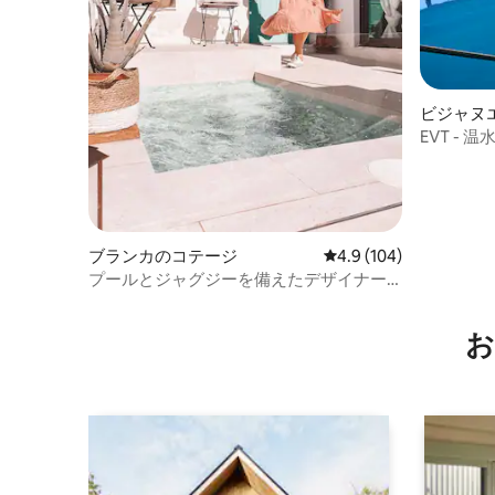
ビジャヌ
ラのマン
EVT -
ー
ブランカのコテージ
レビュー104件、5つ星
4.9 (104)
プールとジャグジーを備えたデザイナー
ズ・キャブハウス
お