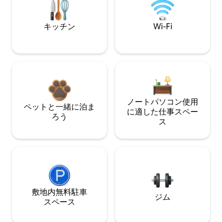
キッチン
Wi-Fi
ノートパソコン使用
ペットと一緒に泊ま
に適した仕事スペー
ろう
ス
敷地内無料駐⁠車
ジム
ス⁠ペ⁠ー⁠ス