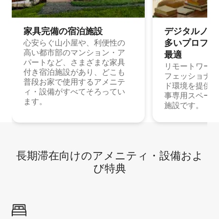
家具完備の宿⁠泊⁠施⁠設
デジタルノマド
多⁠いプ⁠ロ⁠フ⁠ェ⁠
心安らぐ山小屋や、利便性の
高い都市部のマンション・ア
最⁠適
パートなど、さまざまな家具
リモートワーク
付き宿泊施設があり、どこも
フェッショナル
普段お家で使用するアメニテ
ド環境を提供する
ィ・設備がすべてそろってい
事専用スペース
ます。
施設です。
長期滞在向け⁠のア⁠メ⁠ニ⁠テ⁠ィ⁠・設⁠備⁠およ
び特⁠典