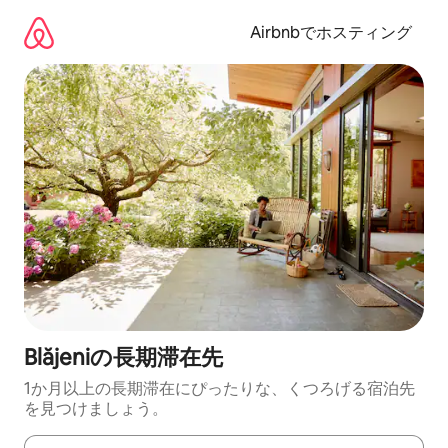
コ
ン
Airbnbでホスティング
テ
ン
ツ
に
ス
キ
ッ
プ
Blăjeniの長期滞在先
1か月以上の長期滞在にぴったりな、くつろげる宿泊先
を見つけましょう。