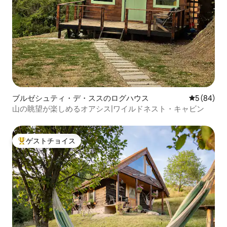
ブルゼシュティ・デ・ススのログハウス
レビュー8
5 (84)
山の眺望が楽しめるオアシス|ワイルドネスト・キャビン
ゲストチョイス
大好評のゲストチョイスです。