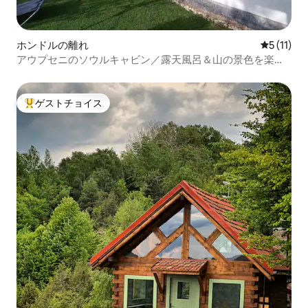
ホンドルの離れ
レビュー1
5 (11)
アウプセニのソウルキャビン／露天風呂＆山の景色を楽し
もう
ゲストチョイス
大好評のゲストチョイスです。