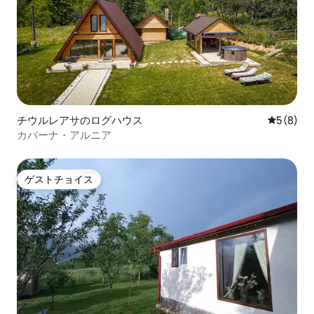
チウルレアサのログハウス
レビュー
5 (8)
カバーナ・アルニア
ゲストチョイス
ゲストチョイス