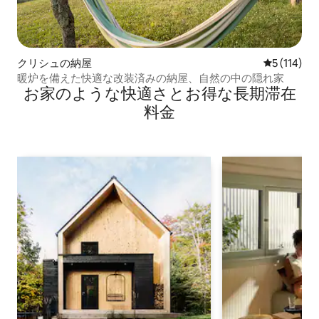
クリシュの納屋
レビュー1
5 (114)
暖炉を備えた快適な改装済みの納屋、自然の中の隠れ家
お家のような快⁠適⁠さ⁠とお⁠得⁠な長⁠期⁠滞⁠在
料⁠金