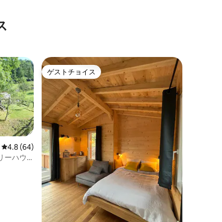
ス
ゲストチョイス
ゲストチョイス
レビュー64件、5つ星中4.8つ星の平均評価
4.8 (64)
リーハウ