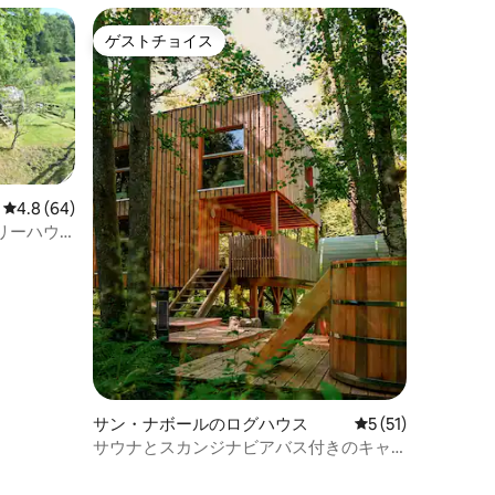
ゲストチョイス
ゲストチョイス
レビュー64件、5つ星中4.8つ星の平均評価
4.8 (64)
リーハウ
サン・ナボールのログハウス
レビュー51件、5
5 (51)
サウナとスカンジナビアバス付きのキャ
バン・セレステ