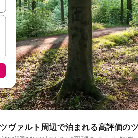
て移動するか、画面をタッチまたはスワイプして検索結果を確認するこ
ァルト⁠周⁠辺⁠で泊⁠ま⁠れ⁠る高⁠評⁠価⁠のツ⁠リ