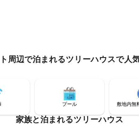
非常に良いネットワークカバレ
グジー/サウナ）、マッサージ付
ります（念のため）😀。キャビ
ネスエリア、コタグリル（冬季
スでは本格的なスパを楽しむこ
天候時のバーベキュー用）。 す
ます。 小屋⚠️ は小さなお子様
制です。
いません。 ストラスブールから20分、ア
グノーから15分、ドイツから1
あります。
⁠で泊⁠ま⁠れ⁠るツ⁠リ⁠ー⁠ハ⁠ウ⁠ス⁠で人⁠気
i
プール
敷地内無料駐
家族と泊まれるツリーハウス