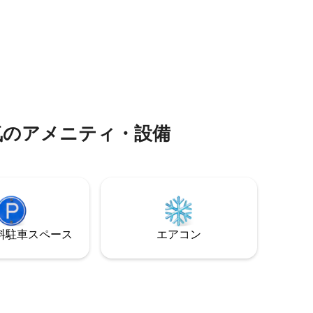
心部まで徒歩圏内です。 チェックインの
ッジがあ
際は、Jugendstilhotel Trifels,
ンのテラ
Kurhausstraße 25, 76855 Annweiler-
とができ
Bindersbachにお越しください。
には適して
グランジ
ーハウス
素晴らし
0分の場所に
なお家
森の景色
マーモッ
ールから
ークな滞在
⁠のア⁠メ⁠ニ⁠テ⁠ィ・設⁠備
にある森
けさを満喫 •カップルや自然を満
方に最適 • 居心地の良い快適な装飾、温か
みのある雰囲気 • ハイ
場へのア
リラック
暖房します 他に2つのキャビンを
ます
⁠車ス⁠ペ⁠ー⁠ス
エアコン