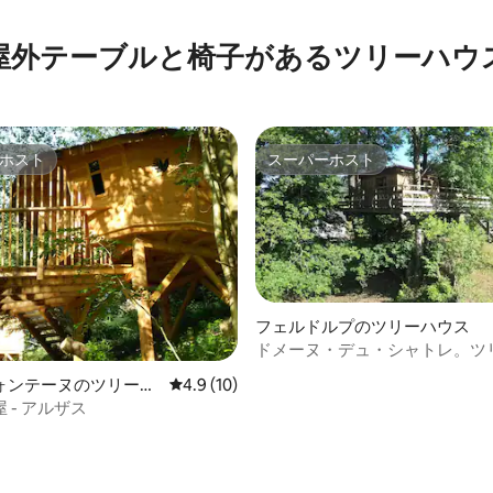
中4.89つ星の平均評価
屋外テーブルと椅子があるツリーハウ
ホスト
スーパーホスト
ホスト
スーパーホスト
フェルドルプのツリーハウス
ドメーヌ・デュ・シャトレ。ツ
ス
中4.93つ星の平均評価
ォンテーヌのツリーハ
レビュー10件、5つ星中4.9つ星の平均評価
4.9 (10)
 - アルザス