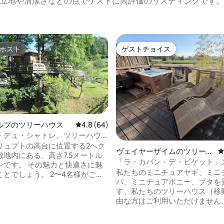
立地や清潔さなどの点でゲストに高評価のリスティングです。
ホスト
ゲストチョイス
ホスト
ゲストチョイス
ルプのツリーハウス
レビュー64件、5つ星中4.8つ星の平均評価
4.8 (64)
・デュ・シャトレ。ツリーハウ
リュプトの高台に位置する2ヘク
中4.9つ星の平均評価
ヴェイヤーザイムのツリーハ
敷地内にある、高さ7.5メートル
ウス
「ラ・カバン・デ・ビケット」
ンです。 その魅力と快適さに魅
私たちのミニチュアヤギ、ミニ
ことでしょう。 2〜4名様がご宿
バ、ミニチュアポニー、ブタを
けます。 40平方メートルのパノ
す、私たちのツリーハウス（移
スからは、牧草地、森、山々の
由な方はご利用いただけません
ような景色が一望できます。 こ
ダー）でリフレッシュしてくだ
ックスするのに理想的な場所で
全にネットワークから離れてい
ション： -リラクゼーションエリ