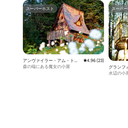
スーパーホスト
スーパー
スーパーホスト
スーパー
アンヴァイラー・アム・トリ
レビュー23件、5つ星中
4.96 (23)
フェルスのツリーハウス
森の端にある魔女の小屋
グランフ
ウス
水辺の小屋