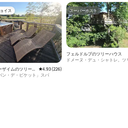
ョイス
スーパーホスト
ョイス
スーパーホスト
フェルドルプのツリーハウス
ドメーヌ・デュ・シャトレ。ツ
ス
ーザイムのツリーハ
レビュー226件、5つ星中4.93つ星の平均評価
4.93 (226)
バン・デ・ビケット」スパ