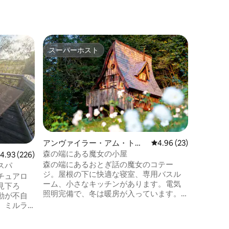
スーパーホスト
ゲスト
スーパーホスト
ゲスト
アンヴァイラー・アム・トリ
レビュー23件、5つ星
4.96 (23)
フェルスのツリーハウス
森の端にある魔女の小屋
レビュー226件、5つ星中4.93つ星の平均評価
4.93 (226)
森の端にあるおとぎ話の魔女のコテー
スパ
ジ。屋根の下に快適な寝室、専用バスル
チュアロ
ーム、小さなキッチンがあります。電気
見下ろ
照明完備で、冬は暖房が入っています。
動が不自
魔女のコテージは、アンヴァイラー郊外
、ミルラ
のヴィラ・ヴァルトフリーデンの公園に
さい。完
あります。森のすぐそばですが、町の中
ますが、