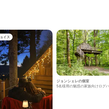
ョイス
ョイス
4.84つ星の平均評価
ジョンシェレの個室
5名様用の魅惑の家族向けログ