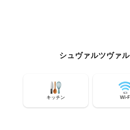
ルにキャバンに泊まりましょう！ 週末や
ア（ジャ
一週間、空と地の間で健康的なひととき
きウェル
を過ごし、緑に身を委ねてみませんか！
または悪
お客様の住居：「Au Fil de l'Eau」の小屋
べて予約
は、小川の曲がり角にぴったりと位置
し、高さ3.5メートルの高さにあり、テラ
スは1本の木によって分かれています。
シュヴァルツヴァルト⁠周⁠辺
キッチン
Wi-F