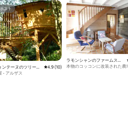
ホスト
ホスト
ラモンシャンのファームステ
4.96つ星の平均評価
イ
本物のコッコンに改装された農
ォンテーヌのツリーハ
レビュー10件、5つ星中4.9つ星の平均評価
4.9 (10)
 - アルザス