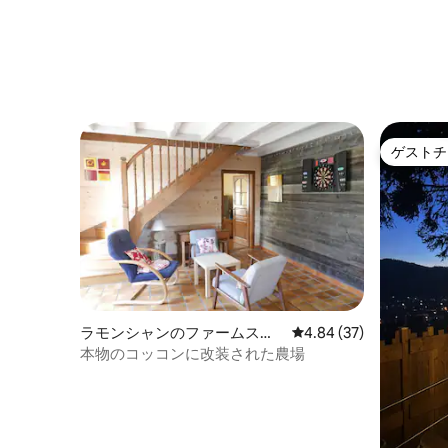
ゲストチ
ゲストチ
ラモンシャンのファームステ
レビュー37件、5つ星中
4.84 (37)
イ
本物のコッコンに改装された農場