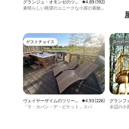
グランジュ・オモンゼのツリ
レビュー192件、5つ星
4.89 (192)
ーハウス
素晴らしい眺望のユニークな小屋の素敵
なお家
ゲストチョイス
スーパー
ゲストチョイス
スーパー
ヴェイヤーザイムのツリーハ
レビュー226件、5つ星
4.93 (226)
グランフ
ウス
ウス
「ラ・カバン・デ・ビケット」スパ
水辺の小屋