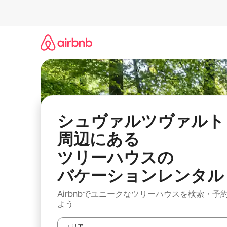
コ
ン
テ
ン
ツ
に
ス
キ
ッ
プ
シュヴァルツヴァルト
周⁠辺⁠にあ⁠る
ツ⁠リ⁠ー⁠ハ⁠ウ⁠ス⁠の
バ⁠ケ⁠ー⁠シ⁠ョ⁠ンレ⁠ン⁠タ⁠ル
Airbnbでユニークなツリーハウスを検索・予
よう
エリア