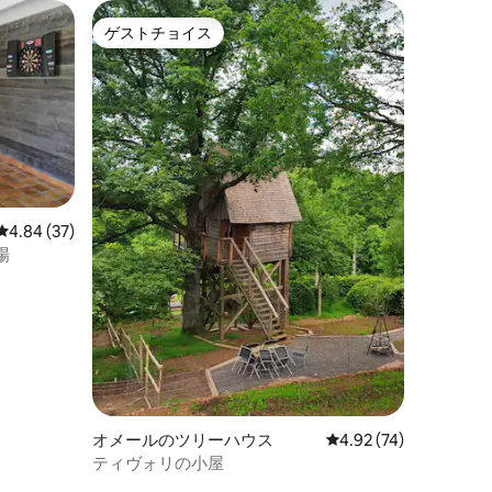
ゲストチョイス
ゲストチョイス
レビュー37件、5つ星中4.84つ星の平均評価
4.84 (37)
場
オメールのツリーハウス
レビュー74件、5つ星
4.92 (74)
ティヴォリの小屋