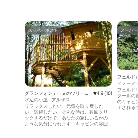
スーパーホスト
スーパー
スーパーホスト
スーパー
フェルド
ドメーヌ
ス
フェルド
グランフォンテーヌのツリーハ
レビュー10件、5つ星
4.9 (10)
タールの
ウス
水辺の小屋 - アルザス
のキャビ
リラックスしたい、元気を取り戻した
了される
い、逃避したい、そんな時は、数回クリ
泊いただ
ックするだけで、あなたの家にいるかの
ラマテラ
ような気分になれます！キャビンの雰囲
息をのむ
気に浸ってみましょう！あなたの中に眠
こはリラ
る冒険者を目覚めさせましょう！ シンプ
す。 オプ