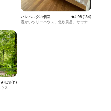
ハレベルグの個室
レビュー184件、5つ星
4.98 (184)
温かいツリーハウス、北欧風呂、サウナ
レビュー11件、5つ星中4.73つ星の平均評価
4.73 (11)
ハウス