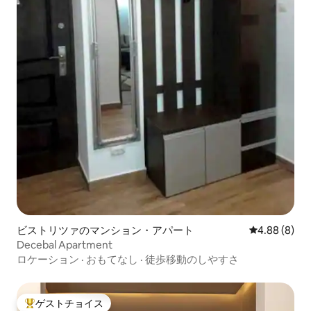
ビストリツァのマンション・アパート
レビュー8件
4.88 (8)
Decebal Apartment
ロケーション
·
おもてなし
·
徒歩移動のしやすさ
ゲストチョイス
大好評のゲストチョイスです。