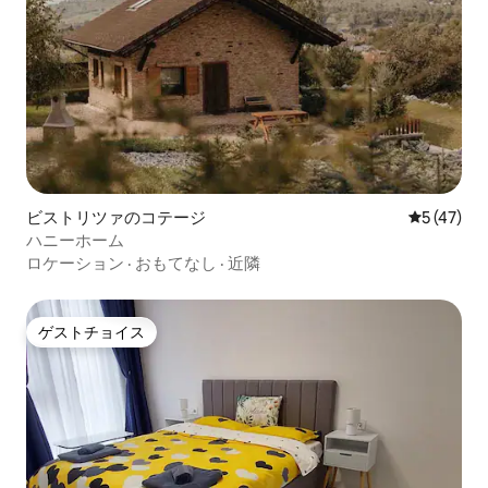
ビストリツァのコテージ
レビュー4
5 (47)
ハニーホーム
ロケーション
·
おもてなし
·
近隣
ゲストチョイス
ゲストチョイス