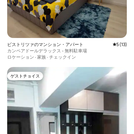
ビストリツァのマンション・アパート
レビュー1
5 (13)
カンペアドールデラックス - 無料駐車場
ロケーション
·
家族
·
チェックイン
ゲストチョイス
ゲストチョイス