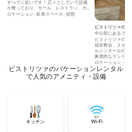
すべてに近いです！ 広々としていて設備
が整っており、モール、レストラン、ガ
ソリンスタンド、ショップからわずか数
ロケーション
·
駐車スペース
·
状態
歩の素晴らしいエリアにあります。 -寝室
2室 -キッチン付きのオープンスペースの
ビストリツァのマ
リビングルーム –ソファー、テレビ、ダイ
ート
中心部にあるプレ
ニングエリア -設備の整ったキッチン–冷
パート
ビストリツァの歴
蔵庫、コンロ、オーブン、コーヒーメー
福音教会、スガレ
カー、食器 - 2つのバスルーム- 1つはお風
ルジンタールの家
呂付き、もう1つはシャワー付き -寛大な
象徴的なランドマ
ホール -専用の地下駐車場が含まれていま
ガントなアパート
ロケーション
·
外
す Wi - Fi |タオルとリネンが含まれていま
ビストリツァのバケーションレンタル
な体験をお楽しみ
す
ントは最大4名様
で人気のアメニティ・設備
ラックスするのに
は、静けさと新鮮
なプライベートテ
ァをリラックス目
ビジネス目的で訪
部屋はお客様の快
計されており、上
す。
キッチン
Wi-Fi