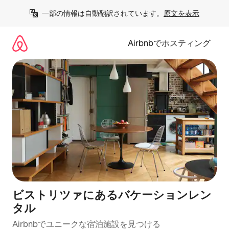
コ
一部の情報は自動翻訳されています。
原文を表示
ン
テ
ン
Airbnbでホスティング
ツ
に
ス
キ
ッ
プ
ビストリツァにあるバケーションレン
タル
Airbnbでユニークな宿泊施設を見つける