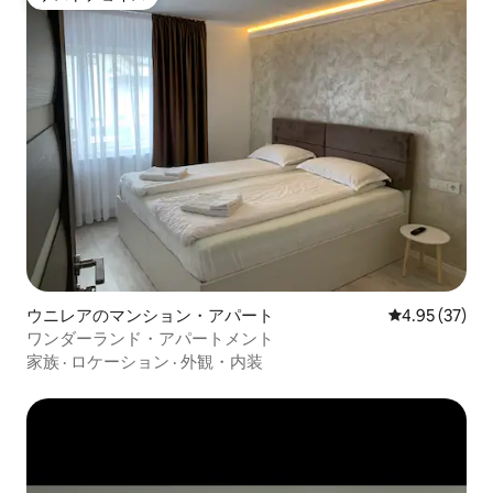
ゲストチョイス
ウニレアのマンション・アパート
レビュー37件
4.95 (37)
ワンダーランド・アパートメント
家族
·
ロケーション
·
外観・内装