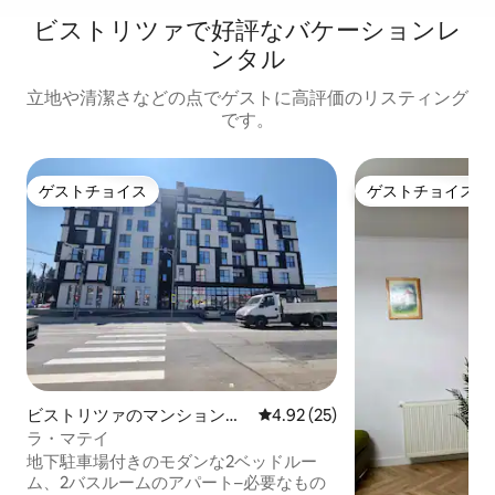
ビストリツァで好評なバケーションレ
ンタル
立地や清潔さなどの点でゲストに高評価のリスティング
です。
ゲストチョイス
ゲストチョイス
ゲストチョイス
ゲストチョイス
ビストリツァのマンション・
レビュー25件、5つ星中4.92
4.92 (25)
アパート
ラ・マテイ
地下駐車場付きのモダンな2ベッドルー
ム、2バスルームのアパート–必要なもの