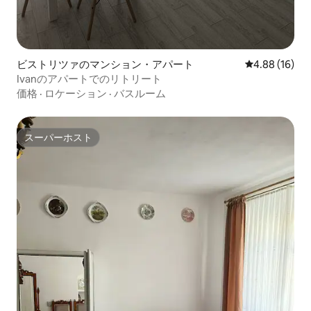
ビストリツァのマンション・アパート
レビュー16件
4.88 (16)
Ivanのアパートでのリトリート
価格
·
ロケーション
·
バスルーム
スーパーホスト
スーパーホスト