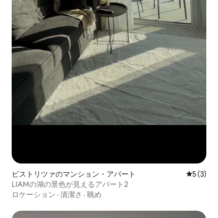
ビストリツァのマンション・アパート
レビュー
5 (3)
LIAMの湖の景色が見えるアパート2
ロケーション
·
清潔さ
·
眺め