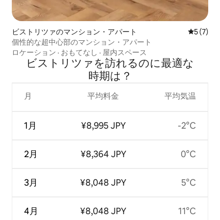
ビストリツァのマンション・アパート
レビュー
5 (7)
個性的な超中心部のマンション・アパート
ロケーション
·
おもてなし
·
屋内スペース
ビストリツァを訪⁠れ⁠るの⁠に最⁠適⁠な
時⁠期⁠は⁠？
月
平均料金
平均気温
1月
¥8,995 JPY
-2°C
2月
¥8,364 JPY
0°C
3月
¥8,048 JPY
5°C
4月
¥8,048 JPY
11°C