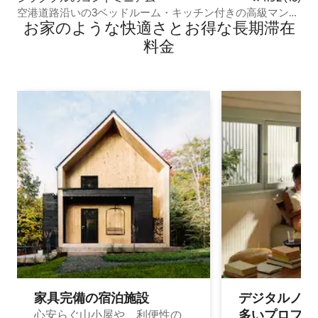
空港道路沿いの3ベッドルーム・キッチン付きの高級マンシ
お家のような快⁠適⁠さ⁠とお⁠得⁠な長⁠期⁠滞⁠在
ョン・アパート
料⁠金
家具完備の宿⁠泊⁠施⁠設
デジタルノマド
多⁠いプ⁠ロ⁠フ⁠ェ⁠
心安らぐ山小屋や、利便性の