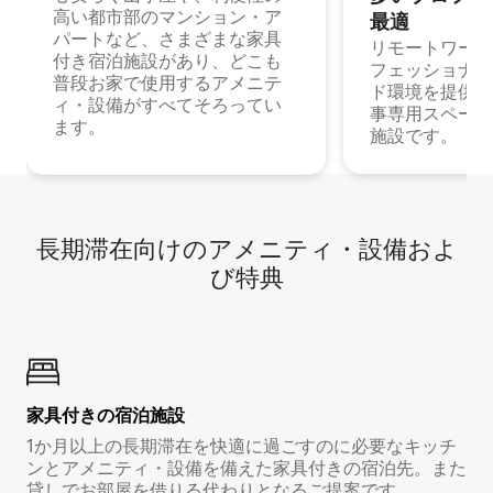
高い都市部のマンション・ア
最⁠適
パートなど、さまざまな家具
リモートワーク
付き宿泊施設があり、どこも
フェッショナル
普段お家で使用するアメニテ
ド環境を提供する
ィ・設備がすべてそろってい
事専用スペース
ます。
施設です。
長期滞在向け⁠のア⁠メ⁠ニ⁠テ⁠ィ⁠・設⁠備⁠およ
び特⁠典
家具付き⁠の宿⁠泊⁠施⁠設
1か月以上の長期滞在を快適に過ごすのに必要なキッチ
ンとアメニティ・設備を備えた家具付きの宿泊先。また
貸しでお部屋を借りる代わりとなるご提案です。