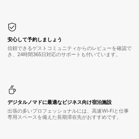
安心して予約しましょう
信頼できるゲストコミュニティからのレビューを確認で
き、24時間365日対応のサポートも付いています。
デジタルノマド⁠に最⁠適⁠なビ⁠ジ⁠ネ⁠ス⁠向⁠け宿⁠泊⁠施⁠設
出張の多いプロフェッショナルには、高速Wi-Fiと仕事
専用スペースを備えた長期滞在先がおすすめです。