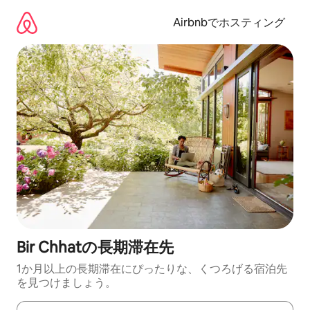
コ
ン
Airbnbでホスティング
テ
ン
ツ
に
ス
キ
ッ
プ
Bir Chhatの長期滞在先
1か月以上の長期滞在にぴったりな、くつろげる宿泊先
を見つけましょう。