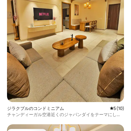
ジラクプルのコンドミニアム
レビュー1
5 (10)
チャンディーガル空港近くのジャパンダイをテーマにした
3BHK