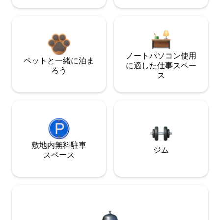
ノートパソコン使用
ペットと一緒に泊ま
に適した仕事スペー
ろう
ス
敷地内無料駐⁠車
ジム
ス⁠ペ⁠ー⁠ス