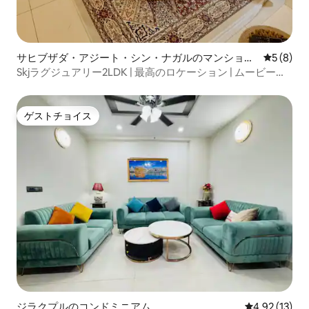
サヒブザダ・アジート・シン・ナガルのマンショ
レビュー
5 (8)
ン・アパート
Skjラグジュアリー2LDK | 最高のロケーション | ムービール
ーム
ゲストチョイス
ゲストチョイス
ジラクプルのコンドミニアム
レビュー13件
4.92 (13)