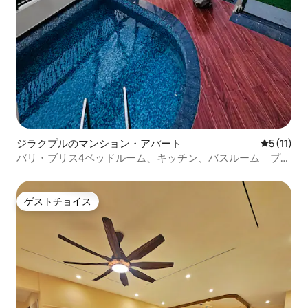
ジラクプルのマンション・アパート
レビュー1
5 (11)
バリ・ブリス4ベッドルーム、キッチン、バスルーム｜プー
ル｜Wi-Fi｜空港近く-パーティー
ゲストチョイス
ゲストチョイス