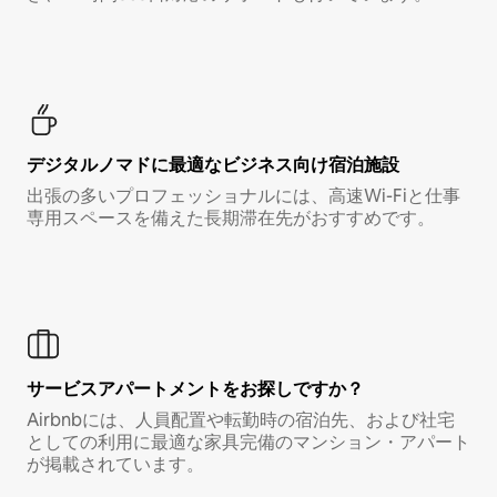
デジタルノマド⁠に最⁠適⁠なビ⁠ジ⁠ネ⁠ス⁠向⁠け宿⁠泊⁠施⁠設
出張の多いプロフェッショナルには、高速Wi-Fiと仕事
専用スペースを備えた長期滞在先がおすすめです。
サービスアパートメントをお探しですか？
Airbnbには、人員配置や転勤時の宿泊先、および社宅
としての利用に最適な家具完備のマンション・アパート
が掲載されています。