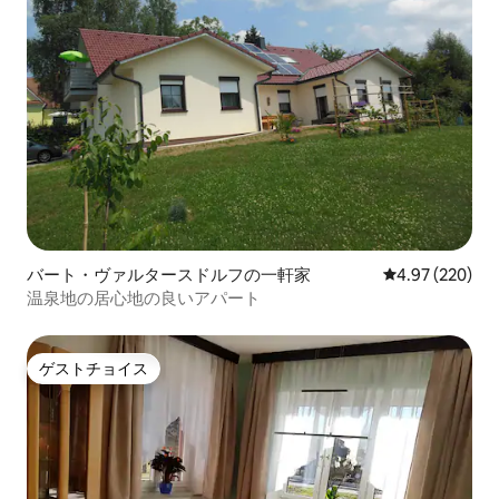
バート・ヴァルタースドルフの一軒家
レビュー220件
4.97 (220)
温泉地の居心地の良いアパート
ゲストチョイス
ゲストチョイス