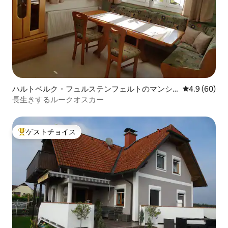
ハルトベルク・フュルステンフェルトのマンシ
レビュー60
4.9 (60)
ョン・アパート
長生きするルークオスカー
ゲストチョイス
大好評のゲストチョイスです。