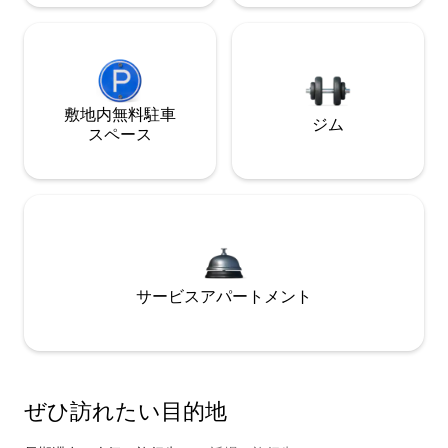
敷地内無料駐⁠車
ジム
ス⁠ペ⁠ー⁠ス
サービスアパートメント
ぜひ訪⁠れ⁠た⁠い目⁠的⁠地