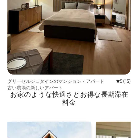
グリーセルシュタインのマンション・アパート
レビュー1
5 (15)
古い農場の新しいアパート
お家のような快⁠適⁠さ⁠とお⁠得⁠な長⁠期⁠滞⁠在
料⁠金