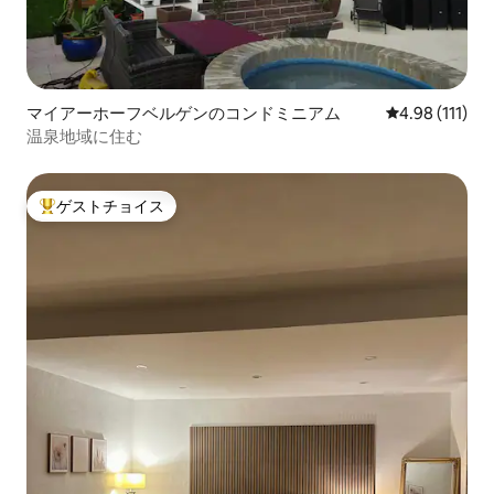
マイアーホーフベルゲンのコンドミニアム
レビュー111
4.98 (111)
温泉地域に住む
ゲストチョイス
大好評のゲストチョイスです。