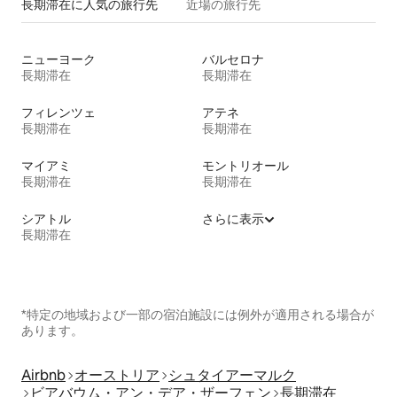
長期滞在に人気の旅行先
近場の旅行先
ニューヨーク
バルセロナ
長期滞在
長期滞在
フィレンツェ
アテネ
長期滞在
長期滞在
マイアミ
モントリオール
長期滞在
長期滞在
シアトル
さらに表示
長期滞在
*特定の地域および一部の宿泊施設には例外が適用される場合が
あります。
Airbnb
オーストリア
シュタイアーマルク
ビアバウム・アン・デア・ザーフェン
長期滞在