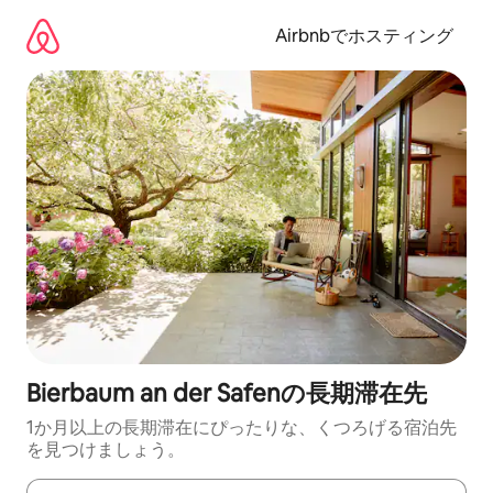
コ
ン
Airbnbでホスティング
テ
ン
ツ
に
ス
キ
ッ
プ
Bierbaum an der Safenの長期滞在先
1か月以上の長期滞在にぴったりな、くつろげる宿泊先
を見つけましょう。