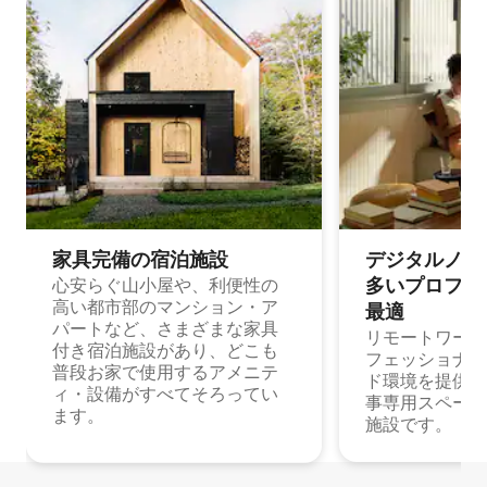
家具完備の宿⁠泊⁠施⁠設
デジタルノマド
多⁠いプ⁠ロ⁠フ⁠ェ⁠
心安らぐ山小屋や、利便性の
高い都市部のマンション・ア
最⁠適
パートなど、さまざまな家具
リモートワーク
付き宿泊施設があり、どこも
フェッショナル
普段お家で使用するアメニテ
ド環境を提供する
ィ・設備がすべてそろってい
事専用スペース
ます。
施設です。