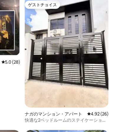
ゲストチョイス
ゲストチョイス
レビュー28件、5つ星中5.0つ星の平均評価
5.0 (28)
ナガのマンション・アパート
レビュー26件、5つ星
4.92 (26)
快適な2ベッドルームのステイケーション
（PS5、200 mbpsのWi-Fi、Netflix付き）