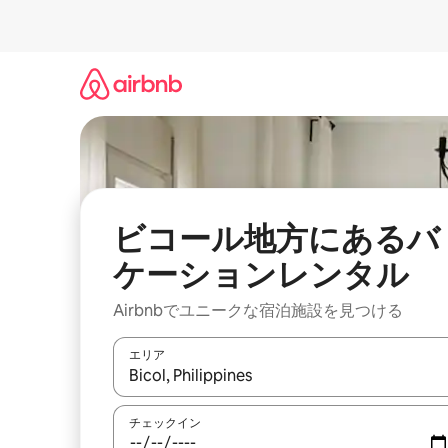
コ
ン
テ
ン
ツ
に
ス
キ
ッ
プ
ビコール地方にあるバ
ケーションレンタル
Airbnbでユニークな宿泊施設を見つける
エリア
検索結果が表示されたら、上下の矢印キーを使っ
チェックイン