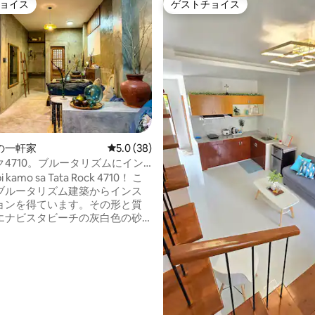
ョイス
ゲストチョイス
ョイス
ゲストチョイス
の一軒家
レビュー38件、5つ星中5.0つ星の平均評価
5.0 (38)
4710。ブルータリズムにイン
されたフィリピンの家
i kamo sa Tata Rock 4710！ こ
ブルータリズム建築からインス
4.93つ星の平均評価
ョンを得ています。その形と質
エナビスタビーチの灰白色の砂
 ここにある家具の多
たちの祖父母の家やピノンティ
ある家族の家にあったものを、
て再利用したものです。 より
な生活を送るために、私たちは
とんどを地元の職人、中古市
品店、さらにはジャンクショッ