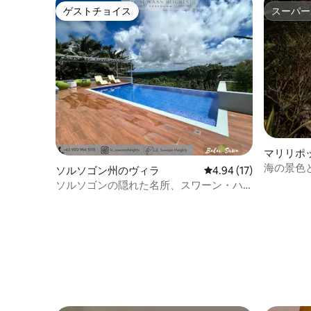
ゲストチョイス
スーパー
ゲストチョイス
スーパー
マリリポ
海の景色
ソルソゴン州のヴィラ
レビュー17件、5つ星中
4.94 (17)
プライベ
ソルソゴンの隠れた名所、スワーン・ハ
ン
イツを訪れるプライベート体験