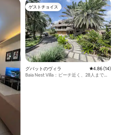
ゲストチョイス
ゲストチョイス
グバットのヴィラ
レビュー14件、5つ星
4.86 (14)
Baia Nest Villa：ビーチ近く、28人まで宿
泊可、朝食はDIY