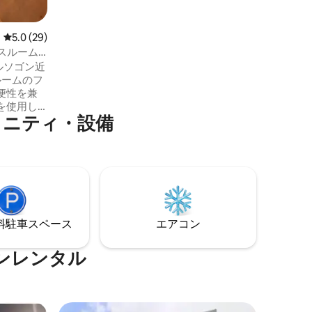
備（和式トイレ、スマートテレビ、温
水・冷水シャワー）をお楽しみいただけ
ます。
レビュー29件、5つ星中5.0つ星の平均評価
5.0 (29)
スルーム
ルームのフ
便性を兼
を使用し
メニティ・設備
ネルギー
こそ！SM
か8分の静
の建物は、
ルームの
家族連れ、
境で快適
⁠車ス⁠ペ⁠ー⁠ス
エアコン
最適で
ンレンタル