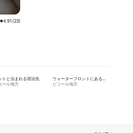
レビュー23件、5つ星中4.91つ星の平均評価
4.91 (23)
ットと泊まれる宿泊先
ウォーターフロントにある宿泊施設
コール地方
ビコール地方