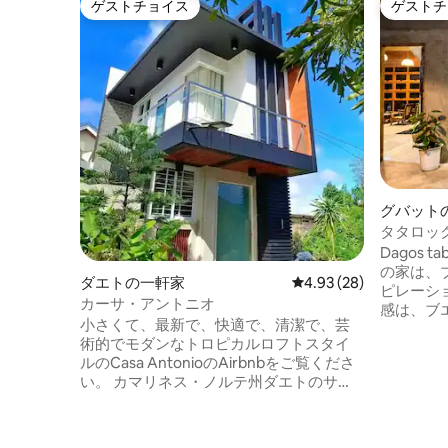
ゲストチョイス
ゲストチ
ゲストチョイス
ゲストチ
グバット
タタロック
スパイア
Dagos tab
の家は、
ダエトの一軒家
レビュー28件、5つ星中
4.93 (28)
ピレーシ
カーサ・アントニオ
感は、ブ
小さくて、最新で、快適で、清潔で、芸
を反映しています。
術的でモダンなトロピカルロフトスタイ
くは、私
ルのCasa AntonioのAirbnbをご覧くださ
ンガンに
い。 カマリネス・ノルテ州ダエトのサ
愛情を込め
ン・グレゴリオ・ビレッジの安全でプラ
持続可能
イベートな静かな環境に位置し、Casa
家具のほ
Antonioのパライ農場のサイドビューを見
場、余剰