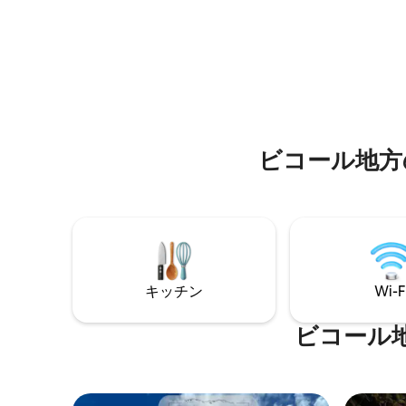
渡せます。「パルート」サービスを提供
プから調
しており、新鮮な食材を使ったメニュー
ムには独
をゲストのテーブルまで直接お届けしま
す。 Seaoilステーション、市役所、HPス
ーパー、セント・ジョン教会、公園、
Superlines、DLTB、サンティシマ病院へ
のアクセスが良好です。
ビコール地方
キッチン
Wi-F
ビコール