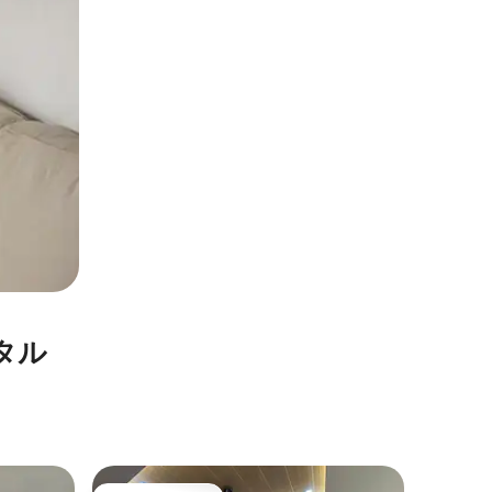
タル
グバット