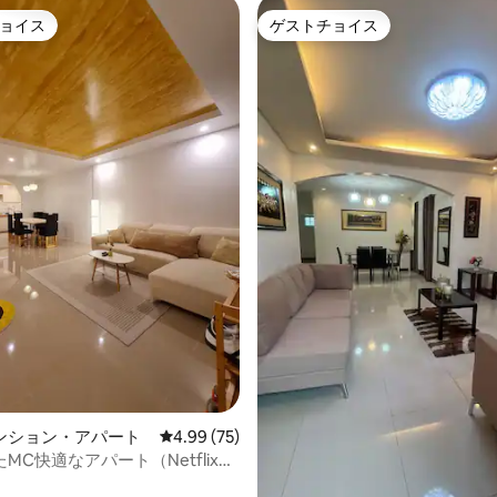
ョイス
ゲストチョイス
ョイス
ゲストチョイス
ンション・アパート
レビュー75件、5つ星中4.99つ星の平均評価
4.99 (75)
MC快適なアパート（Netflix、
ビデオケ付き）