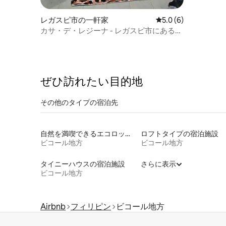
レガスピ市の一軒家
レビュー6件、5つ星
5.0 (6)
カサ・デ・レジーナ - レガスピ市にある寝
室3室のソーラーハウス
ぜひ訪⁠れ⁠た⁠い目⁠的⁠地
その他のタ⁠イ⁠プ⁠の宿⁠泊⁠先
自然を満喫できるエコロッジの宿泊施設
ロフトタイプの宿泊施設
ビコール地方
ビコール地方
タイニーハウスの宿泊施設
さらに表示
ビコール地方
Airbnb
フィリピン
ビコール地方