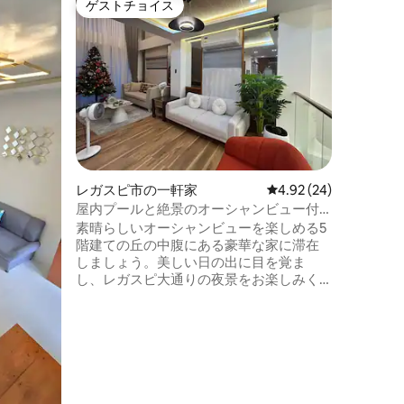
ゲストチョイス
ゲス
ゲストチョイス
大好評
ト
タウンビ
部にある
TownV
たスタイ
トで、家
ープに最
コニーと
ライベー
楽しみく
空観察に
ットに位
レガスピ市の一軒家
レビュー24件、5つ星
4.92 (24)
の主要施
ビーチや
屋内プールと絶景のオーシャンビュー付
数分の場
きのR Residenceの宿泊先
素晴らしいオーシャンビューを楽しめる5
ない滞在
階建ての丘の中腹にある豪華な家に滞在
しましょう。美しい日の出に目を覚ま
し、レガスピ大通りの夜景をお楽しみく
ださい。 サワンガン公園とレガスピ大通
りまで徒歩1分、海辺のレストラン、イバ
ロング公園、ナイトマーケット、エンバ
ーカデロ・レガスピまで徒歩10分です。
お客様は、自然の驚異的な景色を眺めな
がら、屋内プール、3つのリビングルー
ム、カラオケ、強力なWi-Fi、モダンな設