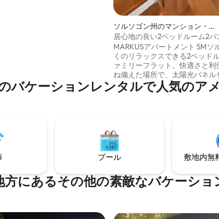
達しました。それぞれのアイテ
自の物語と魅力があります。
ソルソゴン州のマンション・ア
パート
居心地の良い2ベッドルーム2バ
のお部屋 SMまで徒歩8
MARKUSアパートメント SMソルソゴン近
分|MarkusApartments
くのリラックスできる2ベッド
ァミリーフラット。快適さと利
ね備えた場所で、太陽光パネル
のバケーションレンタルで人気のア
ています。滞在中にクリーンエ
をご利用いただけます。 ソルソゴン市の
我が家のような宿泊施設へよう
シティソルソゴンから徒歩わず
かなエリアにあるこの2階建て
2階に家具が完備された2ベッド
ユニットを2つ提供しており、
友人、出張者、または静かな環
i
プール
敷地内無料駐
さと利便性を求めるカップルに
す。
地方にあるその他の素敵なバケーショ