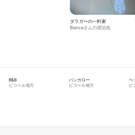
中5.0つ星の平均評価
ダラガーの一軒家
Biancaさんの宿泊先
B&B
バンガロー
ペ
ビコール地方
ビコール地方
ビ