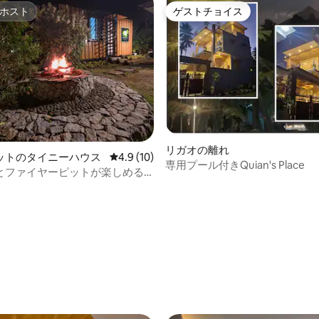
ホスト
ゲストチョイス
ホスト
ゲストチョイス
リガオの離れ
ットのタイニーハウス
レビュー10件、5つ星中4.9つ星の平均評価
4.9 (10)
専用プール付きQuian's Place
とファイヤーピットが楽しめる
4.94つ星の平均評価
ートなライスフィールドキャビ