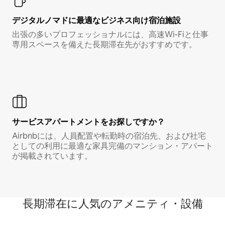
デジタルノマド⁠に最⁠適⁠なビ⁠ジ⁠ネ⁠ス⁠向⁠け宿⁠泊⁠施⁠設
出張の多いプロフェッショナルには、高速Wi-Fiと仕事
専用スペースを備えた長期滞在先がおすすめです。
サービスアパートメントをお探しですか？
Airbnbには、人員配置や転勤時の宿泊先、および社宅
としての利用に最適な家具完備のマンション・アパート
が掲載されています。
長期滞在に人気のアメニティ・設備