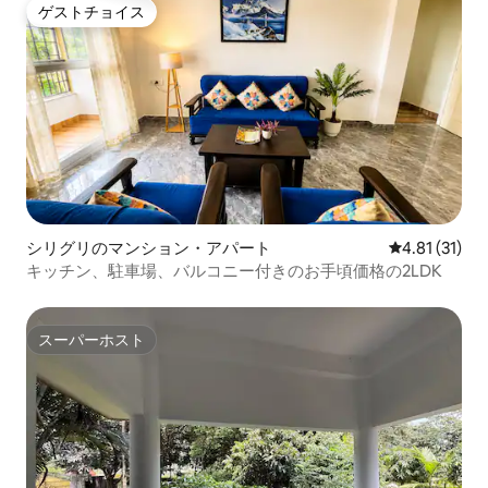
ゲストチョイス
ゲストチョイス
シリグリのマンション・アパート
レビュー31件
4.81 (31)
キッチン、駐車場、バルコニー付きのお手頃価格の2LDK
スーパーホスト
スーパーホスト