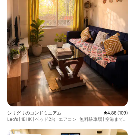
シリグリのコンドミニアム
レビュー109件
4.88 (109)
Leo's | 1BHK | ベッド2台 | エアコン | 無料駐車場 | 空港まで15
分