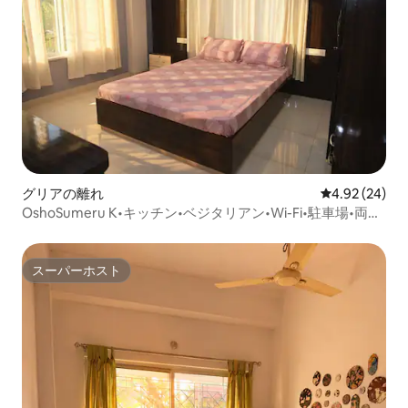
グリアの離れ
レビュー24件
4.92 (24)
OshoSumeru K•キッチン•ベジタリアン•Wi-Fi•駐車場•両部
屋にエアコン
スーパーホスト
スーパーホスト