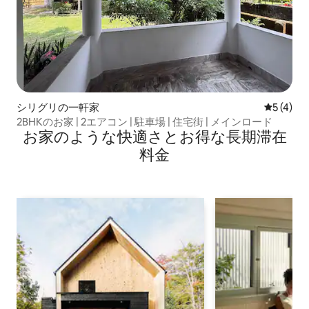
シリグリの一軒家
レビュー
5 (4)
2BHKのお家 | 2エアコン | 駐車場 | 住宅街 | メインロード
お家のような快⁠適⁠さ⁠とお⁠得⁠な長⁠期⁠滞⁠在
料⁠金