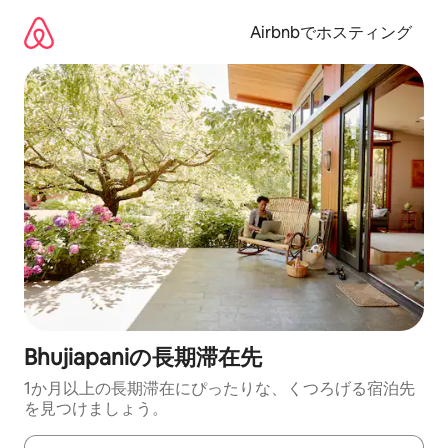
コ
ン
Airbnbでホスティング
テ
ン
ツ
に
ス
キ
ッ
プ
Bhujiapaniの長期滞在先
1か月以上の長期滞在にぴったりな、くつろげる宿泊先
を見つけましょう。