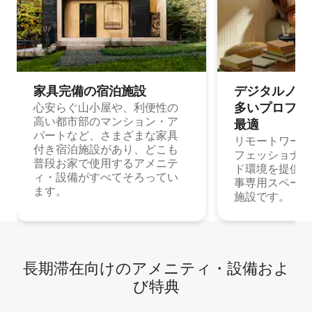
家具完備の宿⁠泊⁠施⁠設
デジタルノマド
多⁠いプ⁠ロ⁠フ⁠ェ⁠
心安らぐ山小屋や、利便性の
高い都市部のマンション・ア
最⁠適
パートなど、さまざまな家具
リモートワーク
付き宿泊施設があり、どこも
フェッショナル
普段お家で使用するアメニテ
ド環境を提供する
ィ・設備がすべてそろってい
事専用スペース
ます。
施設です。
長期滞在向け⁠のア⁠メ⁠ニ⁠テ⁠ィ⁠・設⁠備⁠およ
び特⁠典