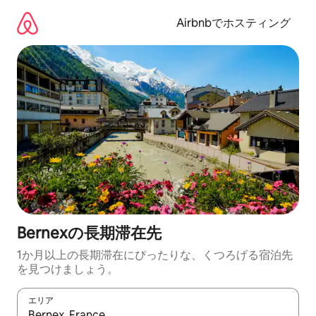
コ
ン
Airbnbでホスティング
テ
ン
ツ
に
ス
キ
ッ
プ
Bernexの長期滞在先
1か月以上の長期滞在にぴったりな、くつろげる宿泊先
を見つけましょう。
エリア
検索結果が表示されたら、上下の矢印キーを使って移動するか、