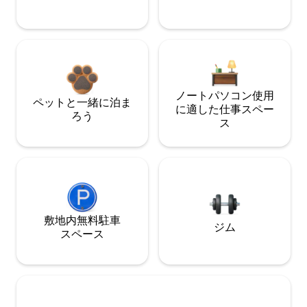
ノートパソコン使用
ペットと一緒に泊ま
に適した仕事スペー
ろう
ス
敷地内無料駐⁠車
ジム
ス⁠ペ⁠ー⁠ス