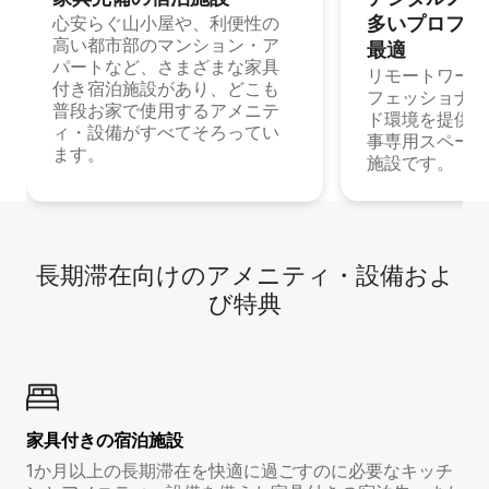
多⁠いプ⁠ロ⁠フ⁠ェ⁠
心安らぐ山小屋や、利便性の
高い都市部のマンション・ア
最⁠適
パートなど、さまざまな家具
リモートワーク
付き宿泊施設があり、どこも
フェッショナル
普段お家で使用するアメニテ
ド環境を提供する
ィ・設備がすべてそろってい
事専用スペース
ます。
施設です。
長期滞在向け⁠のア⁠メ⁠ニ⁠テ⁠ィ⁠・設⁠備⁠およ
び特⁠典
家具付き⁠の宿⁠泊⁠施⁠設
1か月以上の長期滞在を快適に過ごすのに必要なキッチ