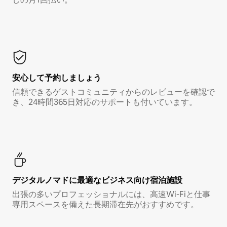
安心して予約しましょう
信頼できるゲストコミュニティからのレビューを確認で
き、24時間365日対応のサポートも付いています。
デジタルノマド⁠に最⁠適⁠なビ⁠ジ⁠ネ⁠ス⁠向⁠け宿⁠泊⁠施⁠設
出張の多いプロフェッショナルには、高速Wi-Fiと仕事
専用スペースを備えた長期滞在先がおすすめです。