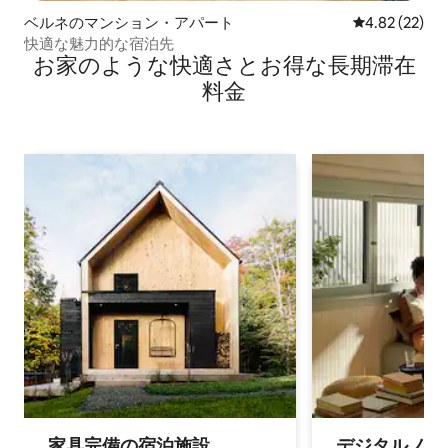
ベルネのマンション・アパート
レビュー22件
4.82 (22)
快適な魅力的な宿泊先
お家のような快⁠適⁠さ⁠とお⁠得⁠な長⁠期⁠滞⁠在
料⁠金
家具完備の宿⁠泊⁠施⁠設
デジタルノマド