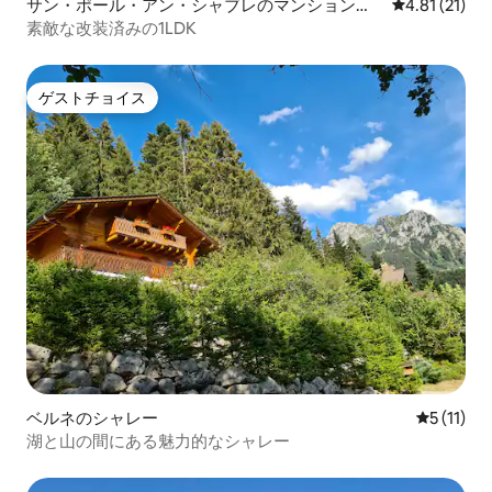
サン・ポール・アン・シャブレのマンション・
レビュー21件
4.81 (21)
アパート
素敵な改装済みの1LDK
ゲストチョイス
ゲストチョイス
ベルネのシャレー
レビュー1
5 (11)
湖と山の間にある魅力的なシャレー