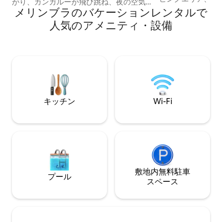
がり、カンガルーが飛び跳ね、夜の空気
ったキッチンを備
メリンブラのバケーションレンタルで
を波の音で満たす逃避場所です。 ジェラ
にとって理想的な
ートクリニックで私たちのレモンをジェ
人気のアメニティ・設備
し訳ありませんが
ラートと交換しましょう。ジャガーズ
しております。 
（プライベートビーチ）まで歩いて、ク
インコが餌を求め
ジラの歌を聞きましょう。火のそばでカ
は、ワラビーやカ
クテルを作りましょう（屋内または屋
で餌を食べている
外）。あるいは、鳥や波の音を聞きなが
す。 オオトカゲ、ハリネズミ、ポッサ
らくつろぐこともできます。 町からわず
ム、リレバードも
か5分の場所にあるモダンな納屋スタイル
和と静かさを楽し
の家は、最大6名様まで宿泊可能な、平和
キッチン
Wi-Fi
で静かな聖域です。
敷地内無料駐⁠車
プール
ス⁠ペ⁠ー⁠ス