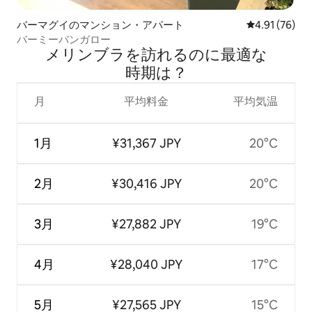
バーマグイのマンション・アパート
レビュー76件
4.91 (76)
バーミーバンガロー
メリンブラを訪⁠れ⁠るの⁠に最⁠適⁠な
時⁠期⁠は⁠？
月
平均料金
平均気温
1月
¥31,367 JPY
20°C
2月
¥30,416 JPY
20°C
3月
¥27,882 JPY
19°C
4月
¥28,040 JPY
17°C
5月
¥27,565 JPY
15°C