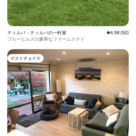
ティルバ・ティルバの一軒家
レビュー50件
4.98 (50)
ブルーヒルズの豪華なファームステイ
ゲストチョイス
ゲストチョイス