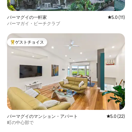
バーマグイの一軒家
レビュー11
5.0 (11)
バーマガイ・ビーチクラブ
ゲストチョイス
大好評のゲストチョイスです。
バーマグイのマンション・アパート
レビュー22
5.0 (22)
町の中心部で