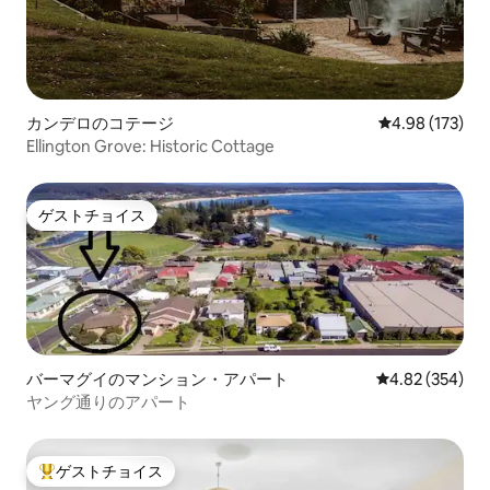
カンデロのコテージ
レビュー173件
4.98 (173)
Ellington Grove: Historic Cottage
ゲストチョイス
ゲストチョイス
バーマグイのマンション・アパート
レビュー354件
4.82 (354)
ヤング通りのアパート
ゲストチョイス
大好評のゲストチョイスです。