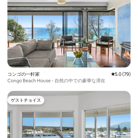
コンゴの一軒家
レビュー79
5.0 (79)
Congo Beach House - 自然の中での豪華な滞在
ゲストチョイス
ゲストチョイス