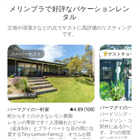
メリンブラで好評なバケーションレン
タル
立地や清潔さなどの点でゲストに高評価のリスティング
です。
スーパーホスト
ゲストチョイス
スーパーホスト
大好評のゲストチ
バーマグイの一軒
バーマグイの一軒家
レビュー108件、5つ星中4.89
4.89 (108)
バードソング・コ
町からすぐの小さなレモン農園
森の静けさ。
バードソン・コテ
レモンの季節です！人里離れたビーチ
郊外にある1ヘク
（徒歩5分）とプライベートな谷の間に位
す。 2つの寝室と
置するTiny Lemon Farmは、オウムが群
ビングエリア、デ