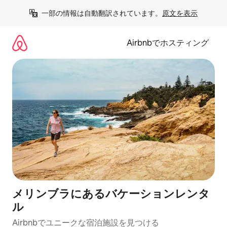
コ
一部の情報は自動翻訳されています。
原文を表示
ン
テ
ン
Airbnbでホスティング
ツ
に
ス
キ
ッ
プ
メリンブラにあるバケーションレンタ
ル
Airbnbでユニークな宿泊施設を見つける