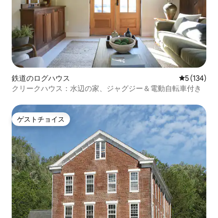
鉄道のログハウス
レビュー13
5 (134)
クリークハウス：水辺の家、ジャグジー＆電動自転車付き
ゲストチョイス
ゲストチョイス