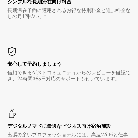
シンプルな長期滞在向け料金
長期滞在予約に適用されるお得な特別料金と追加料金な
しの月1回払い。*
安心して予約しましょう
信頼できるゲストコミュニティからのレビューを確認で
き、24時間365日対応のサポートも付いています。
デジタルノマド⁠に最⁠適⁠なビ⁠ジ⁠ネ⁠ス⁠向⁠け宿⁠泊⁠施⁠設
出張の多いプロフェッショナルには、高速Wi-Fiと仕事