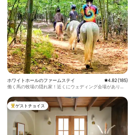
ホワイトホールのファームステイ
レビュー185件
4.82 (185)
働く馬の牧場の隠れ家！近くにウェディング会場がありま
す！
ゲストチョイス
大好評のゲストチョイスです。