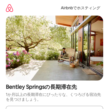
コ
ン
Airbnbでホスティング
テ
ン
ツ
に
ス
キ
ッ
プ
Bentley Springsの長期滞在先
1か月以上の長期滞在にぴったりな、くつろげる宿泊先
を見つけましょう。