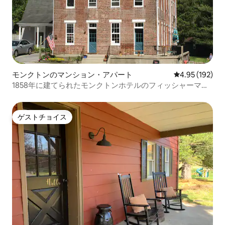
モンクトンのマンション・アパート
レビュー192件
4.95 (192)
1858年に建てられたモンクトンホテルのフィッシャーマン
ズロッジ
ゲストチョイス
ゲストチョイス