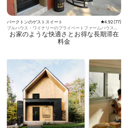
パークトンのゲストスイート
レビュー77件
4.92 (77)
ブルハウス・ワイナリーのプライベートファームハウスス
お家のような快⁠適⁠さ⁠とお⁠得⁠な長⁠期⁠滞⁠在
イート
料⁠金