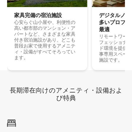
家具完備の宿⁠泊⁠施⁠設
デジタルノマド
多⁠いプ⁠ロ⁠フ⁠ェ⁠
心安らぐ山小屋や、利便性の
高い都市部のマンション・ア
最⁠適
パートなど、さまざまな家具
リモートワーク
付き宿泊施設があり、どこも
フェッショナル
普段お家で使用するアメニテ
ド環境を提供する
ィ・設備がすべてそろってい
事専用スペース
ます。
施設です。
長期滞在向け⁠のア⁠メ⁠ニ⁠テ⁠ィ⁠・設⁠備⁠およ
び特⁠典