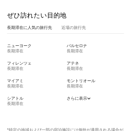
ぜひ訪⁠れ⁠た⁠い目⁠的⁠地
長期滞在に人気の旅行先
近場の旅行先
ニューヨーク
バルセロナ
長期滞在
長期滞在
フィレンツェ
アテネ
長期滞在
長期滞在
マイアミ
モントリオール
長期滞在
長期滞在
シアトル
さらに表示
長期滞在
*特定の地域および一部の宿泊施設には例外が適用される場合が