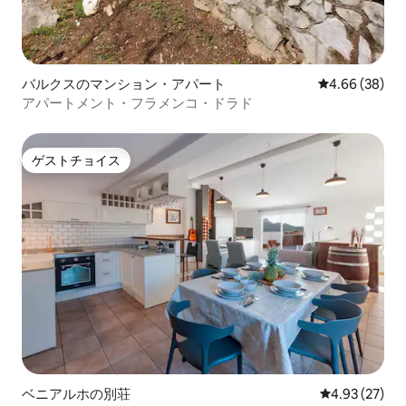
バルクスのマンション・アパート
レビュー38件
4.66 (38)
アパートメント・フラメンコ・ドラド
ゲストチョイス
ゲストチョイス
ベニアルホの別荘
レビュー27件
4.93 (27)