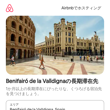
コ
ン
Airbnbでホスティング
テ
ン
ツ
に
ス
キ
ッ
プ
Benifairó de la Valldignaの長期滞在先
1か月以上の長期滞在にぴったりな、くつろげる宿泊先
を見つけましょう。
エリア
検索結果が表示されたら、上下の矢印キーを使って移動するか、