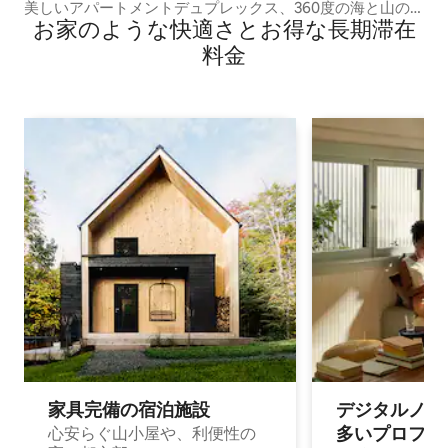
美しいアパートメントデュプレックス、360度の海と山の
お家のような快⁠適⁠さ⁠とお⁠得⁠な長⁠期⁠滞⁠在
眺め
料⁠金
家具完備の宿⁠泊⁠施⁠設
デジタルノマド
多⁠いプ⁠ロ⁠フ⁠ェ⁠
心安らぐ山小屋や、利便性の