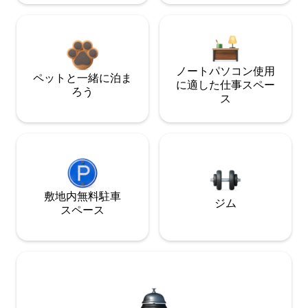
ノートパソコン使用
ペットと一緒に泊ま
に適した仕事スペー
ろう
ス
敷地内無料駐⁠車
ジム
ス⁠ペ⁠ー⁠ス