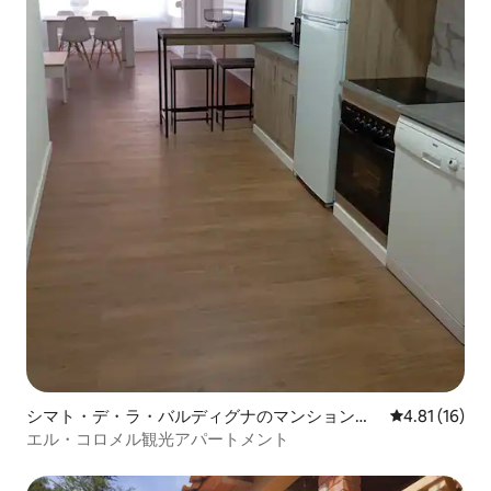
シマト・デ・ラ・バルディグナのマンション・
レビュー16件
4.81 (16)
アパート
エル・コロメル観光アパートメント