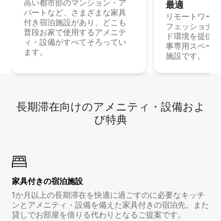
高い都市部のマンション・ア
最⁠適
パートなど、さまざまな家具
リモートワーク
付き宿泊施設があり、どこも
フェッショナル
普段お家で使用するアメニテ
ド環境を提供する
ィ・設備がすべてそろってい
事専用スペース
ます。
施設です。
長期滞在向け⁠のア⁠メ⁠ニ⁠テ⁠ィ⁠・設⁠備⁠およ
び特⁠典
家具付き⁠の宿⁠泊⁠施⁠設
1か月以上の長期滞在を快適に過ごすのに必要なキッチ
ンとアメニティ・設備を備えた家具付きの宿泊先。また
貸しでお部屋を借りる代わりとなるご提案です。