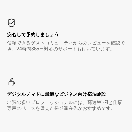
安心して予約しましょう
信頼できるゲストコミュニティからのレビューを確認で
き、24時間365日対応のサポートも付いています。
デジタルノマド⁠に最⁠適⁠なビ⁠ジ⁠ネ⁠ス⁠向⁠け宿⁠泊⁠施⁠設
出張の多いプロフェッショナルには、高速Wi-Fiと仕事
専用スペースを備えた長期滞在先がおすすめです。