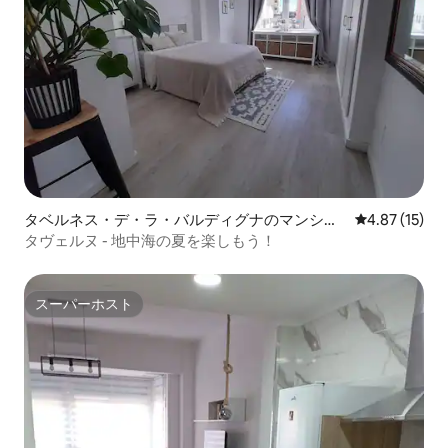
タベルネス・デ・ラ・バルディグナのマンショ
レビュー15件
4.87 (15)
ン・アパート
タヴェルヌ - 地中海の夏を楽しもう！
スーパーホスト
スーパーホスト