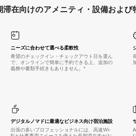
滞在向け⁠のア⁠メ⁠ニ⁠テ⁠ィ⁠・設⁠備⁠および
ニーズに合わせて選べる柔軟性
希望のチェックイン・チェックアウト日を選ん
で、オンラインで簡単に予約できる上、追加の
義務や書類手続きもありません。*
デジタルノマド⁠に最⁠適⁠なビ⁠ジ⁠ネ⁠ス⁠向⁠け宿⁠泊⁠施⁠設
出張の多いプロフェッショナルには、高速Wi-
Fiと仕事専用スペースを備えた長期滞在先がお