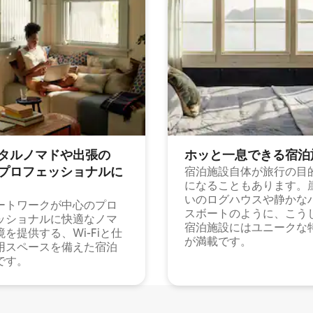
タルノマドや出⁠張⁠の
ホッと一⁠息⁠で⁠き⁠る宿⁠泊
⁠ロ⁠フ⁠ェ⁠ッ⁠シ⁠ョ⁠ナ⁠ル⁠に
宿泊施設自体が旅行の目
になることもあります。
いのログハウスや静かな
ートワークが中心のプロ
スボートのように、こう
ッショナルに快適なノマ
宿泊施設にはユニークな
境を提供する、Wi-Fiと仕
が満載です。
用スペースを備えた宿泊
です。