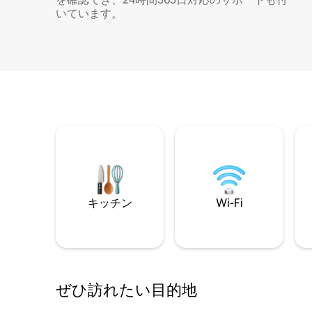
いています。
キッチン
Wi-Fi
ぜひ訪⁠れ⁠た⁠い目⁠的⁠地