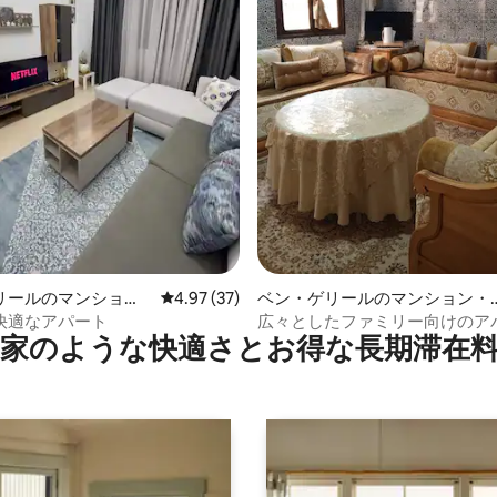
星中5つ星の平均評価
リールのマンショ
レビュー37件、5つ星中4.97つ星の平均評価
4.97 (37)
ベン・ゲリールのマンション・
ート
パート
快適なアパート
広々としたファミリー向けのア
家のような快⁠適⁠さ⁠とお⁠得⁠な長⁠期⁠滞⁠在料
ント