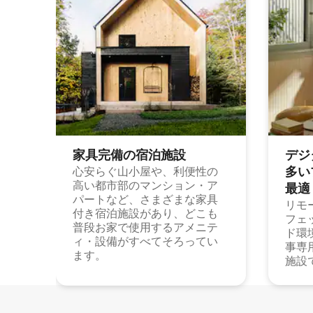
家具完備の宿⁠泊⁠施⁠設
デジ
多⁠いプ
心安らぐ山小屋や、利便性の
高い都市部のマンション・ア
最⁠適
パートなど、さまざまな家具
リモ
付き宿泊施設があり、どこも
フェ
普段お家で使用するアメニテ
ド環
ィ・設備がすべてそろってい
事専
ます。
施設