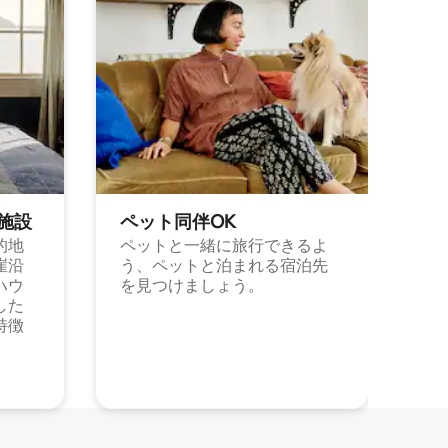
施⁠設
ペット同⁠伴OK
的地
ペットと一緒に旅行できるよ
崖沿
う、ペットと泊まれる宿泊先
ハウ
を見つけましょう。
した
特徴