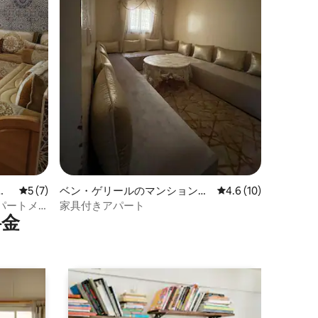
ア
レビュー7件、5つ星中5つ星の平均評価
5 (7)
ベン・ゲリールのマンション・
レビュー10件、5つ
4.6 (10)
アパート
パートメ
家具付きアパート
⁠金