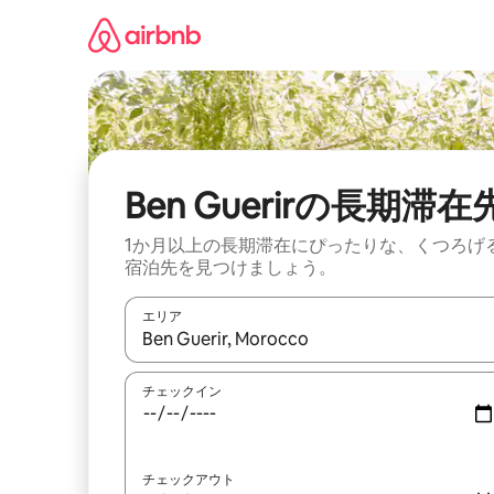
コ
ン
テ
ン
ツ
に
ス
キ
ッ
Ben Guerirの長期滞在
プ
1か月以上の長期滞在にぴったりな、くつろげ
宿泊先を見つけましょう。
エリア
検索結果が表示されたら、上下の矢印キーを使っ
チェックイン
チェックアウト