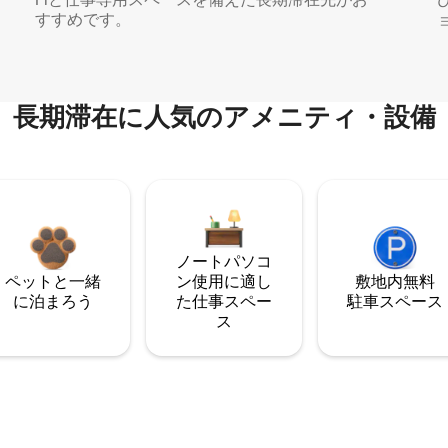
すすめです。
長期滞在に人気のアメニティ・設備
ノートパソコ
ペットと一緒
ン使用に適し
敷地内無料
に泊まろう
た仕事スペー
駐⁠車ス⁠ペ⁠ー⁠ス
ス