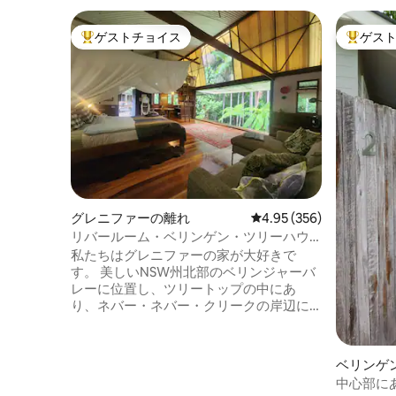
ゲストチョイス
ゲス
大好評のゲストチョイスです。
大好評の
グレニファーの離れ
レビュー356件、5つ星
4.95 (356)
リバールーム・ベリンゲン・ツリーハウ
ス
私たちはグレニファーの家が大好きで
す。 美しいNSW州北部のベリンジャーバ
レーに位置し、ツリートップの中にあ
り、ネバー・ネバー・クリークの岸辺に
位置しています。 地球上のこの静かで貴
重な部分は、熱狂的なイタリアの農民に
よってロマンチックに命名された約束の
ベリンゲ
地と呼ばれています。 Air BnBからの収益
中心部に
は、この特別な場所を再生して保護する