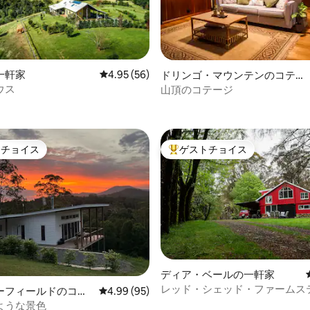
一軒家
レビュー56件、5つ星中4.95つ星の平均評価
4.95 (56)
ドリンゴ・マウンテンのコテー
ジ
ウス
山頂のコテージ
中4.9つ星の平均評価
トチョイス
ゲストチョイス
ゲストチョイスです。
大好評のゲストチョイスです。
ディア・ベールの一軒家
レッド・シェッド・ファームス
中5.0つ星の平均評価
ーフィールドのコテ
レビュー95件、5つ星中4.99つ星の平均評価
4.99 (95)
ような景色