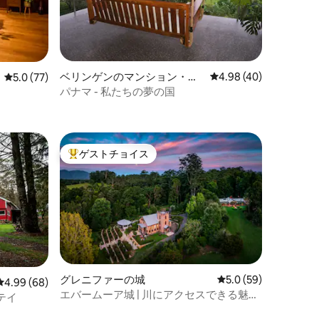
ベリンゲンのマンション・ア
レビュー40件、5つ星
4.98 (40)
レビュー77件、5つ星中5.0つ星の平均評価
5.0 (77)
パート
パナマ - 私たちの夢の国
ゲストチョイス
大好評のゲストチョイスです。
グレニファーの城
レビュー59件、5つ星
5.0 (59)
レビュー68件、5つ星中4.99つ星の平均評価
4.99 (68)
エバームーア城 | 川にアクセスできる魅力
テイ
的な宿泊先