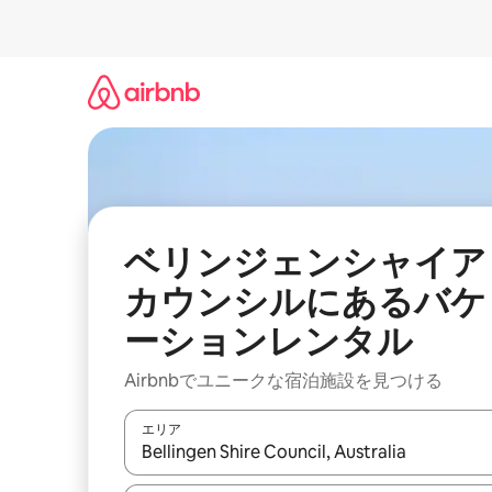
コ
ン
テ
ン
ツ
に
ス
キ
ッ
プ
ベリンジェンシャイア
カウンシルにあるバケ
ーションレンタル
Airbnbでユニークな宿泊施設を見つける
エリア
検索結果が表示されたら、上下の矢印キーを使っ