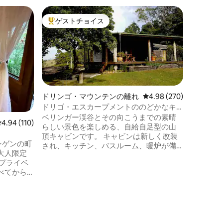
グレニフ
ゲストチョイス
ゲス
大好評のゲストチョイスです。
大好評
イ
ブラウン
バレー、
世界から
ンゲンの
で神聖な
で穏やか
ンドワナ
目を覚ま
ーのスイ
ドリンゴ・マウンテンの離れ
レビュー270件、5つ星
4.98 (270)
備、静か
ドリゴ・エスカープメントののどかなキ
レインシ
ャビン
ベリンガー渓谷とその向こうまでの素晴
レビュー110件、5つ星中4.94つ星の平均評価
4.94 (110)
内の暖炉
らしい景色を楽しめる、自給自足型の山
機、バーベ
頂キャビンです。 キャビンは新しく改装
Starl
ベリンゲンの町
され、キッチン、バスルーム、暖炉が備
ン。孤独
大人限定
わっています。 専用デッキが備わってお
り、息をのむような夕日の景色を邪魔さ
べてから
れることなくお楽しみいただけます。 ア
しむため
ドバイスやお手伝いが必要な場合はお手
ますが、
伝いしますが、ご滞在をお楽しみいただ
まで徒歩
くためにお部屋には残りません。 ドリゴ
の町や国立公園から車ですぐですが、そ
井、日陰
れ以外は50エーカーの敷地内にある静か