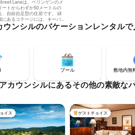
t Street Laneは、ベリンゲンのメ
のあるベランダがあり、キッチ
リートからわずか50メートルの
ベキュー、天蓋付きベッド、バ
る、自給自足型の住居です。 緑
とは別の独立したバスタブ、ダ
園にあるコテージには、キーパ
グ、電気暖炉付きラウンジエリ
カウンシルのバケーションレンタルで
専用玄関、高い天井、エアコ
ています。
かなデッキエリアにつながる二
ます。 Wi-FiやNetflix
べてのモダンなアメニティが完
おり、大人1人から2人に最適で
ューズリー、ポリッジ、ミルク、
ルーツなどの朝食用品が用意さ
は乳幼児やお
i
プール
敷地内無料駐
には不向きです。
アカウンシルにあるその他の素敵な
ョイス
ゲストチョイス
ョイス
大好評のゲストチョイスです。