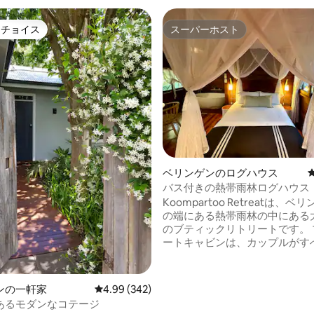
トチョイス
スーパーホスト
ゲストチョイスです。
スーパーホスト
中4.95つ星の平均評価
ベリンゲンのログハウス
バス付きの熱帯雨林ログハウス
Koompartoo Retreatは、
の端にある熱帯雨林の中にある
のブティックリトリートです。 プライベ
ートキャビンは、カップルがす
離れてリラックスした休憩を楽
のロマンチックな聖域を提供し
カフェ、レストラン、ショップ
ンの一軒家
レビュー342件、5つ星中4.99つ星の平均評価
4.99 (342)
圏内です。 各キャビンは地元の堅木で作
あるモダンなコテージ
られており、木製の床、高い天