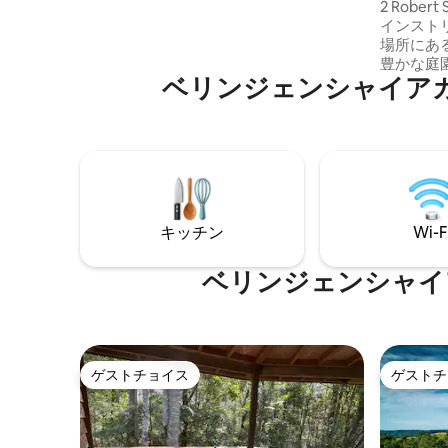
2 Rober
のに役立ちます。この貴重なブッシュラ
インスト
ンドをご愛顧いただきありがとうござい
場所にあ
ます。 部屋 リバールームは非常に広いス
豊かな庭
ペースで、単なる寝室以上のものです。
ベリンジェンシャイア
ッド式の
快適なキングサイズベッドで寝るだけで
ン、緑豊
なく、執筆、絵画、読書、静かな時間を
つ折りのドアがあり
過ごすための広々とした机とソファスペ
など、す
ースもあります。 シンプルに装飾されて
備されて
おり、ミニマリストの建築に最適です。 1
す。 ミ
つの壁はガレージのドアのように開き、
新鮮なフ
ちょうど数メートル下にあるNever Never
れています。 この宿泊施設
Creekを明らかにします。 メインホーム
キッチン
Wi-F
子様連れ
から歩道を経由して分離されています。
バスルームは近くにあります。 あなたの
ベリンジェンシャイ
素晴らしいシャワー、洗面台、トイレは
短い歩道に沿ってあります。 プライベー
トですが、熱帯雨林を楽しむことができ
るように作られています。 夏または冬に
は、ドレッシングガウン/ラップを使用す
ることをお勧めします。 建物 私たちの3部
ゲストチョイス
ゲストチ
ゲストチョイス
ゲストチ
構成のツリーハウスは、地元の気候と環
境に合わせて、尊敬されるオーストラリ
アの建築家、リチャード・ルプラスティ