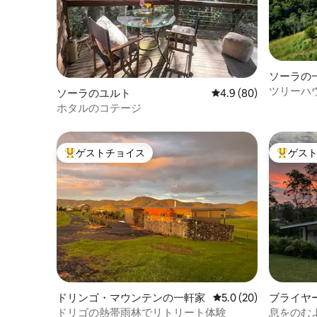
アーによって特別に設計されました。
1980年にオランダ人のHenk Mulderによ
って建設されました。 あなたがここで経
験する平和と静けさは、主にこの建物の
建築に起因しています-雨の嵐、鳥の不穏
な鳴き声、曲がりくねった川や荒れ狂う
ソーラの
川を受け入れることができます。 私たち
ツリーハ
ソーラのユルト
レビュー80件、5つ星
4.9 (80)
は、その歴史的意義を維持するために、
ホタルのコテージ
ミニマリストのインテリアデザインにわ
ずかな調整を加えました。 ゲスト 川の部
屋は私たちの家に素晴らしい平和をもた
らし、このため、このスペースの寝具は
ゲストチョイス
ゲス
大好評のゲストチョイスです。
大好評の
限られています。 大人のグループ（ 2人の
大人のみ）には適していません。 あなた
の経験が私たちの近所の雰囲気と一致し
ていることを確認するために、私たちは
あなたの滞在中に訪問者を絶対に求めま
せん。 2人以上の子供を持つ家族のため
に、私たちはNever Creekの小屋の流出に
対して大幅に割引された料金を提供して
います（$ 30 +半分の清掃費用）。 リバー
ルームの下にはクイーンサイズのベッド
もあります。 予約リクエストを送信する
ドリンゴ・マウンテンの一軒家
レビュー20件、5つ星
5.0 (20)
ブライヤ
ときにこのことについてお尋ねくださ
ージ
ドリゴの熱帯雨林でリトリート体験
息をのむ