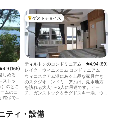
ラコニア
ゲストチョイス
ゲス
大好評のゲストチョイスです。
大好評
ウィニー
とチェッ
この最上
なオアシ
ベートス
ます。 
が楽しめ
葉を見に
クの近く
ティルトンのコンドミニアム
レビュー89件、5つ星
4.94 (89)
ーズビー
レビュー166件、5つ星中4.9つ星の平均評価
4.9 (166)
レイク・ウィニスコム コンドミニアム
をお楽し
楽しめる
ウィニスクアム湖にある上品な家具付き
心部にあ
ドミニア
ンストッ
のスタジオコンドミニアムは、湖水地方
ショッピ
分）のとこ
を訪れる大人1 ～2人に最適です。ビー
ウィアー
ルームのコ
チ、ガンストック＆ラグドスキー場、ウ
シャー州
が確保で
ェアーズビーチ、ハイキング＆スノーモ
クコンサ
な景色と
ービルトレイルまで数分。バンクNHパビ
ックマウ
、オープ
リオンまで17分。 •キングサイズベッド •
ニティ・設備
、設備の整
家電や調理器具を備えたフルキッチン •
 デッキ
Rokuインターネットテレビ • ゲストごと
りのボー
に固有のコードを使用したキーパッド入
を楽しん