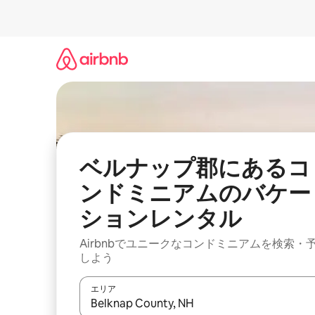
コ
ン
テ
ン
ツ
に
ス
キ
ッ
プ
ベルナップ郡にあるコ
ンドミニアムのバケー
ションレンタル
Airbnbでユニークなコンドミニアムを検索・
しよう
エリア
検索結果が表示されたら、上下の矢印キーを使っ