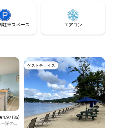
室 近くにはミニゴルフ、ショッピング、
楽しみは
ウォーキングトレイル、レストランがあ
ワイアー
ります。 週末の最低宿泊日数の例外をリ
ピング、
クエストするには、予約前にメッセージ
ハイキン
をお送りください。
⁠車ス⁠ペ⁠ー⁠ス
エアコン
の旅を今す
ゲストチョイス
ゲストチョイス
レビュー35件、5つ星中4.97つ星の平均評価
4.97 (35)
ニー湖の眺