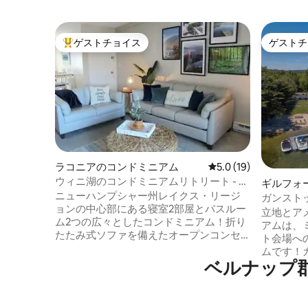
ゲストチョイス
ゲストチ
大好評のゲストチョイスです。
ゲストチ
ラコニアのコンドミニアム
レビュー19件、5つ星
5.0 (19)
ウィニ湖のコンドミニアムリトリート - ウ
ギルフォ
ィアーズビーチまで徒歩で行けます！
ニューハンプシャー州レイクス・リージ
ム
ガンスト
ョンの中心部にある寝室2部屋とバスルー
い素晴ら
立地とア
ム2つの広々としたコンドミニアム！折り
アムは、
たたみ式ソファを備えたオープンコンセ
ト会場へ
プトのリビングエリア、設備の整ったキ
ムです！
ッチン、専用バルコニー、ユニット内の
ベルナップ
数百ヤー
洗濯機・乾燥機をお楽しみください。各
会場の裏
ベッドルームにはクイーンベッド、薄型
す。 ベアフット・ビーチ、ウィニペソー
テレビ、専用バスルームがあります。 塩
キー湖、