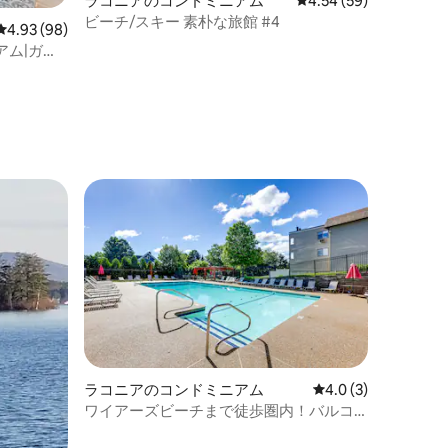
ラコニアのコンドミニアム
レビュー59件、5つ星
4.54 (59)
ビーチ/スキー 素朴な旅館 #4
レビュー98件、5つ星中4.93つ星の平均評価
4.93 (98)
アム|ガン
ラコニアのコンドミニアム
レビュー3件、5つ星
4.0 (3)
ワイアーズビーチまで徒歩圏内！バルコ
ニー付きのファミリー向けの隠れ家