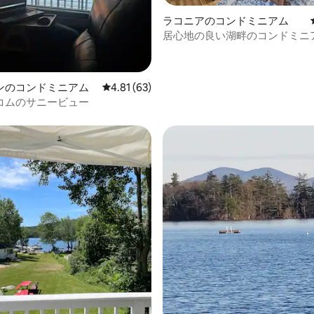
中4.9つ星の平均評価
ラコニアのコンドミニアム
居心地の良い湖畔のコンドミニ
ストックスキー場まで15分
ンのコンドミニアム
レビュー63件、5つ星中4.81つ星の平均評価
4.81 (63)
コムのサニービュー
4.52つ星の平均評価