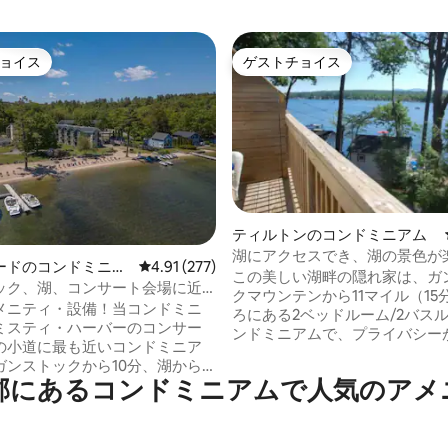
ョイス
ゲストチョイス
ョイス
ゲストチョイス
ティルトンのコンドミニアム
中5.0つ星の平均評価
湖にアクセスでき、湖の景色が
ードのコンドミニア
レビュー277件、5つ星中4.91つ星の平均評価
4.91 (277)
豪華なウォーターフロントコン
この美しい湖畔の隠れ家は、ガ
ック、湖、コンサート会場に近
ム
クマウンテンから11マイル（15
しいコンドミニアム
メニティ・設備！当コンドミニ
ろにある2ベッドルーム/2バス
ミスティ・ハーバーのコンサー
ンドミニアムで、プライバシー
の小道に最も近いコンドミニア
き、ウィニスコム湖の絵のよう
ガンストックから10分、湖から
多くのアメニティ・設備（暖炉
郡にあるコンドミニアムで人気のアメ
ド、ギルフォード・コンサート
ンリビング/ダイニングエリア
口から50ヤードの距離にありま
ったキッチン）を備えています。
でリラックスしたり、通りすが
屋外プール、テニスコート、バ
トを眺めたり、美しい山の景色