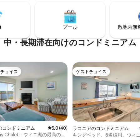
グリル、高速Wi-Fiなどをご利
だりできます。 レイクス地域の
ッドルームのスタジ
すべて近くにあり、ラコニアと
アウトソファで、4人まで快適に
ズビーチ、アウトレットショッ
スルームとシャワ
ニューハンプシャー州の有名な
i
プール
敷地内無料駐
グコースから20分です。 湖畔
 ラコニアバイクウィー
ぐ予約しましょう！
ずか数分！ 無料駐車スペース1台
中・長期滞在向けのコンドミニアム
トチョイス
ゲストチョイス
ゲストチョイスです。
ゲストチョイス
4.87つ星の平均評価
のコンドミニアム
レビュー40件、5つ星中5.0つ星の平均評価
5.0 (40)
ラコニアのコンドミニアム
 Bay Chalet：ウィニ湖の最高のロ
キングベッド、6名様用、ウィ