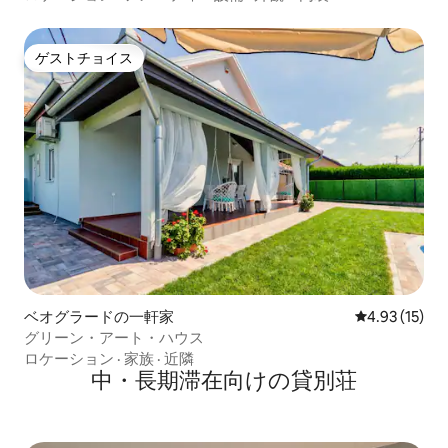
ゲストチョイス
ゲストチョイス
ベオグラードの一軒家
レビュー15件
4.93 (15)
グリーン・アート・ハウス
ロケーション
·
家族
·
近隣
中・長期滞在向けの貸別荘