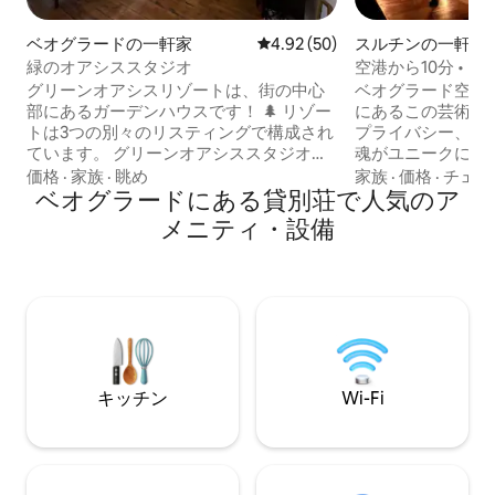
ベオグラードの一軒家
レビュー50件、5つ星中4.92
4.92 (50)
スルチンの一軒家
緑のオアシススタジオ
空港から10分 •
ィラ • 暖炉
グリーンオアシスリゾートは、街の中心
ベオグラード空港
部にあるガーデンハウスです！ 🌲 リゾー
にあるこの芸術的
トは3つの別々のリスティングで構成され
プライバシー、ス
ています。 グリーンオアシススタジオ、
魂がユニークに融
airbnb.com/h/the-green-oasis-studio グ
す。丹念にセレク
価格
·
家族
·
眺め
家族
·
価格
·
チェッ
リーンオアシススイート、
ベオグラードにある貸別荘で人気のア
ア、柔らかな照明
airbnb.com/h/thegreenoasissuite グリ
が、エレガントで
メニティ・設備
ーンオアシスアトリエ、
地のよい雰囲気を
airbnb.com/h/thegreenoasisatelier グリ
ばでリラックスし
ーンオアシスは、1800年代の美しい古い
ンで料理を作った
家で、都市の遺産です。ベルグラードを
輝く日当たりのよ
探索する間、ユニークで居心地の良い宿
ができます。カッ
泊先を提供するために改装されました。
性あふれる方々に
🖼️
バシーが確保され
かな空間で過ごせ
キッチン
Wi-Fi
スも簡単です。