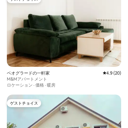
ゲストチョイス
ベオグラードの一軒家
レビュー20
4.9 (20)
M&Mアパートメント
ロケーション
·
価格
·
暖房
ゲストチョイス
ゲストチョイス