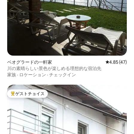
ベオグラードの一軒家
レビュー47件
4.85 (47)
川の素晴らしい景色が楽しめる理想的な宿泊先
家族
·
ロケーション
·
チェックイン
ゲストチョイス
大好評のゲストチョイスです。