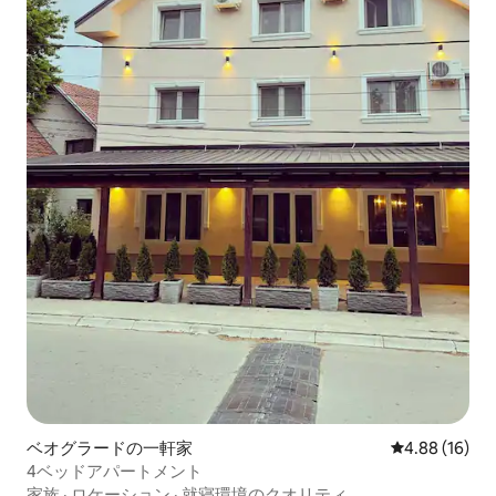
ベオグラードの一軒家
レビュー16件
4.88 (16)
4ベッドアパートメント
家族
·
ロケーション
·
就寝環境のクオリティ