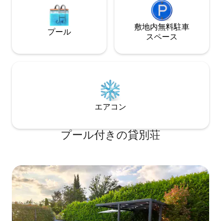
敷地内無料駐⁠車
プール
ス⁠ペ⁠ー⁠ス
エアコン
プール付きの貸別荘