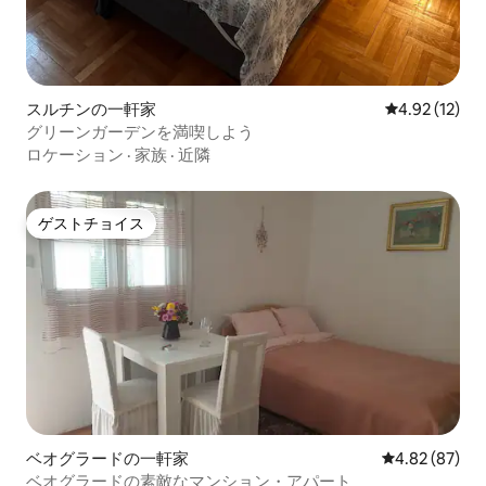
スルチンの一軒家
レビュー12件
4.92 (12)
グリーンガーデンを満喫しよう
ロケーション
·
家族
·
近隣
ゲストチョイス
ゲストチョイス
ベオグラードの一軒家
レビュー87件
4.82 (87)
ベオグラードの素敵なマンション・アパート