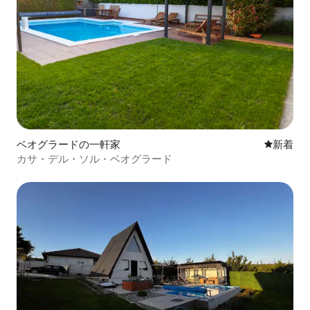
ベオグラードの一軒家
新しい宿
新着
カサ・デル・ソル・ベオグラード