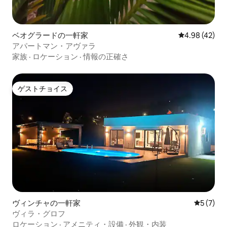
ベオグラードの一軒家
レビュー42件
4.98 (42)
アパートマン・アヴァラ
家族
·
ロケーション
·
情報の正確さ
ゲストチョイス
ゲストチョイス
ヴィンチャの一軒家
レビュー
5 (7)
ヴィラ・グロフ
ロケーション
·
アメニティ・設備
·
外観・内装