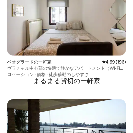
ベオグラードの一軒家
レビュー196件
4.69 (196)
ヴラチャル中心部の快適で静かなアパートメント（Wi-Fiと
エアコン完備）
ロケーション
·
価格
·
徒歩移動のしやすさ
まるまる貸切の一軒家