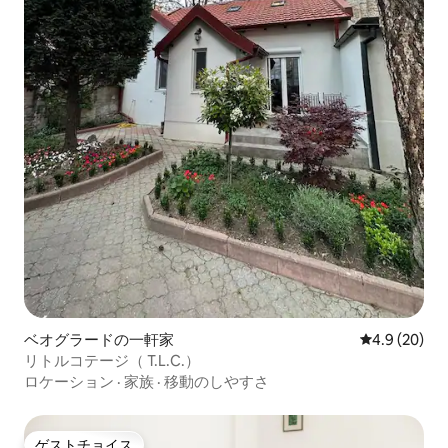
ベオグラードの一軒家
レビュー20
4.9 (20)
リトルコテージ（ T.L.C.）
ロケーション
·
家族
·
移動のしやすさ
ゲストチョイス