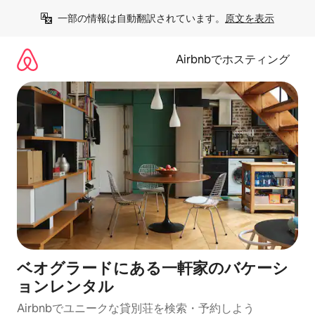
コ
一部の情報は自動翻訳されています。
原文を表示
ン
テ
ン
Airbnbでホスティング
ツ
に
ス
キ
ッ
プ
ベオグラードにある一軒家のバケーシ
ョンレンタル
Airbnbでユニークな貸別荘を検索・予約しよう