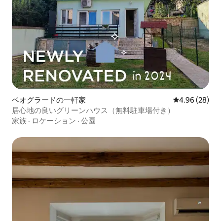
ベオグラードの一軒家
レビュー28件
4.96 (28)
居心地の良いグリーンハウス（無料駐車場付き）
家族
·
ロケーション
·
公園