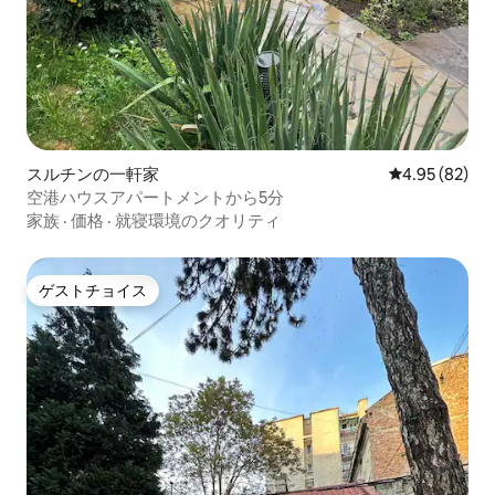
スルチンの一軒家
レビュー82件
4.95 (82)
空港ハウスアパートメントから5分
家族
·
価格
·
就寝環境のクオリティ
ゲストチョイス
ゲストチョイス