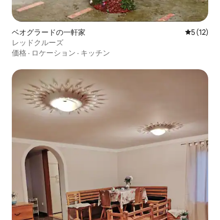
ベオグラードの一軒家
レビュー1
5 (12)
レッドクルーズ
価格
·
ロケーション
·
キッチン