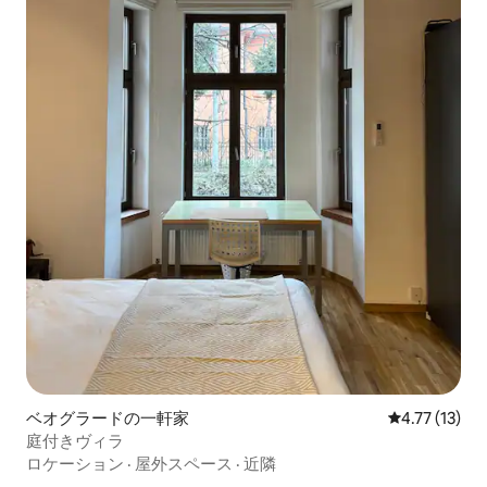
ベオグラードの一軒家
レビュー13件
4.77 (13)
庭付きヴィラ
ロケーション
·
屋外スペース
·
近隣