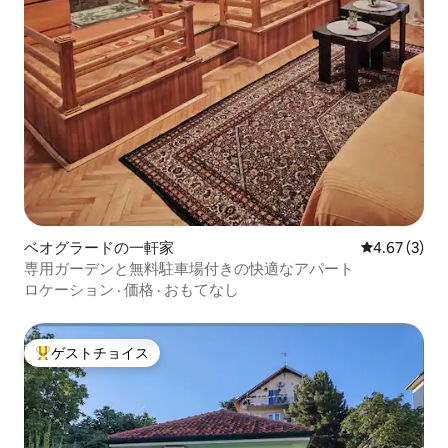
ベオグラードの一軒家
レビュー3件
4.67 (3)
専用ガーデンと無料駐車場付きの快適なアパート
ロケーション
·
価格
·
おもてなし
ゲストチョイス
大好評のゲストチョイスです。