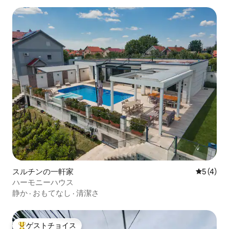
スルチンの一軒家
レビュー
5 (4)
ハーモニーハウス
静か
·
おもてなし
·
清潔さ
ゲストチョイス