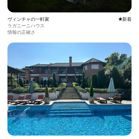
ヴィンチャの一軒家
新しい宿
新着
ラガニーニハウス
情報の正確さ