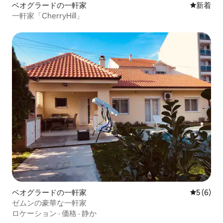
ベオグラードの一軒家
新しい宿
新着
一軒家「CherryHill」
ベオグラードの一軒家
レビュー
5 (6)
ゼムンの豪華な一軒家
ロケーション
·
価格
·
静か