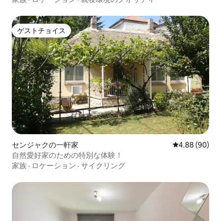
ゲストチョイス
ゲストチョイス
センジャクの一軒家
レビュー90件
4.88 (90)
自然愛好家のための特別な体験！
家族
·
ロケーション
·
サイクリング