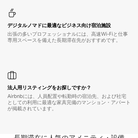
デジタルノマド⁠に最⁠適⁠なビ⁠ジ⁠ネ⁠ス⁠向⁠け宿⁠泊⁠施⁠設
出張の多いプロフェッショナルには、高速Wi-Fiと仕事
専用スペースを備えた長期滞在先がおすすめです。
法人用リスティングをお探しですか？
Airbnbには、人員配置や転勤時の宿泊先、および社宅
としての利用に最適な家具完備のマンション・アパート
が掲載されています。
長期滞在に人気のアメニティ・設備