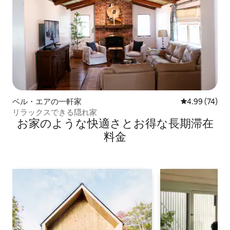
ベル・エアの一軒家
レビュー74件
4.99 (74)
リラックスできる隠れ家
お家のような快⁠適⁠さ⁠とお⁠得⁠な長⁠期⁠滞⁠在
料⁠金