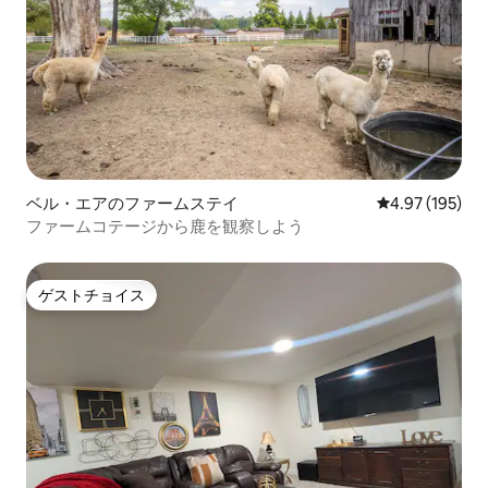
ベル・エアのファームステイ
レビュー195件
4.97 (195)
ファームコテージから鹿を観察しよう
ゲストチョイス
ゲストチョイス