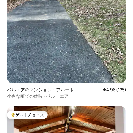
ベルエアのマンション・アパート
レビュー125件
4.96 (125)
小さな町での休暇 - ベル・エア
ゲストチョイス
大好評のゲストチョイスです。