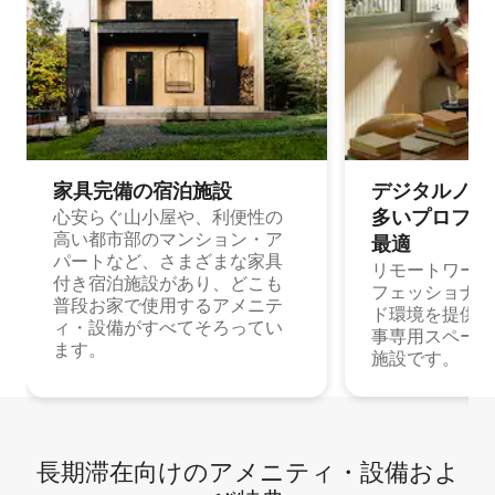
家具完備の宿⁠泊⁠施⁠設
デジタルノマド
多⁠いプ⁠ロ⁠フ⁠ェ⁠
心安らぐ山小屋や、利便性の
高い都市部のマンション・ア
最⁠適
パートなど、さまざまな家具
リモートワーク
付き宿泊施設があり、どこも
フェッショナル
普段お家で使用するアメニテ
ド環境を提供する
ィ・設備がすべてそろってい
事専用スペース
ます。
施設です。
長期滞在向け⁠のア⁠メ⁠ニ⁠テ⁠ィ⁠・設⁠備⁠およ