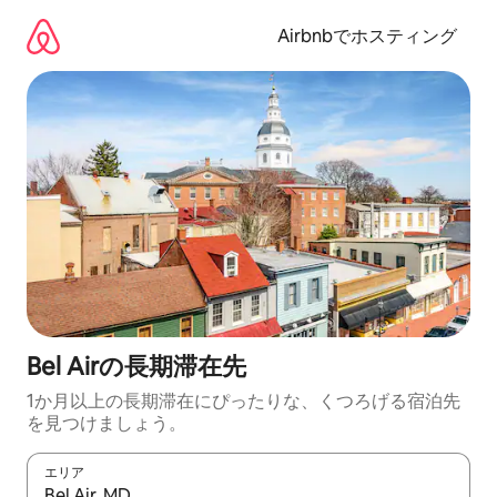
コ
ン
Airbnbでホスティング
テ
ン
ツ
に
ス
キ
ッ
プ
Bel Airの長期滞在先
1か月以上の長期滞在にぴったりな、くつろげる宿泊先
を見つけましょう。
エリア
検索結果が表示されたら、上下の矢印キーを使って移動するか、