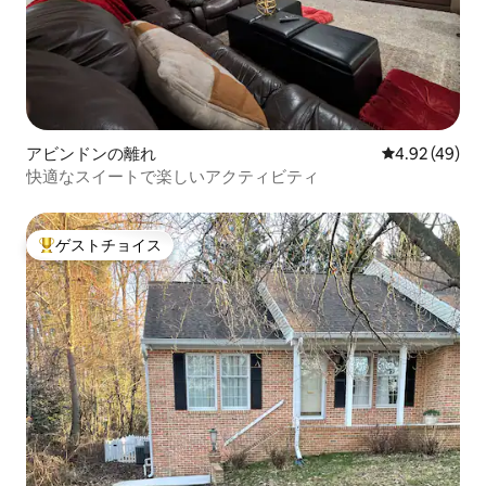
アビンドンの離れ
レビュー49件
4.92 (49)
快適なスイートで楽しいアクティビティ
ゲストチョイス
大好評のゲストチョイスです。