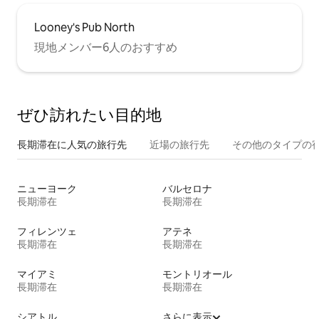
Looney's Pub North
現地メンバー6人のおすすめ
ぜひ訪⁠れ⁠た⁠い目⁠的⁠地
長期滞在に人気の旅行先
近場の旅行先
その他のタ⁠イ⁠プ⁠の宿
ニューヨーク
バルセロナ
長期滞在
長期滞在
フィレンツェ
アテネ
長期滞在
長期滞在
マイアミ
モントリオール
長期滞在
長期滞在
シアトル
さらに表示