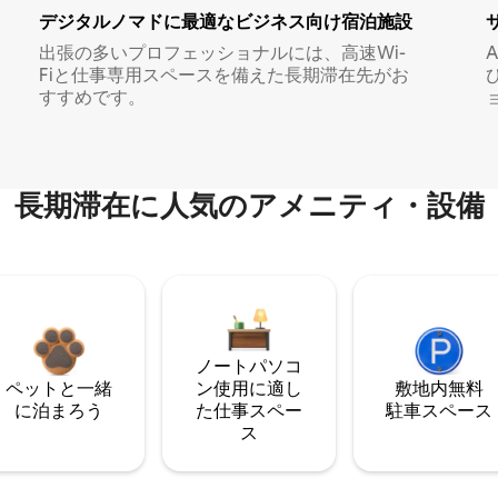
デジタルノマド⁠に最⁠適⁠なビ⁠ジ⁠ネ⁠ス⁠向⁠け宿⁠泊⁠施⁠設
出張の多いプロフェッショナルには、高速Wi-
Fiと仕事専用スペースを備えた長期滞在先がお
すすめです。
長期滞在に人気のアメニティ・設備
ノートパソコ
ペットと一緒
ン使用に適し
敷地内無料
に泊まろう
た仕事スペー
駐⁠車ス⁠ペ⁠ー⁠ス
ス