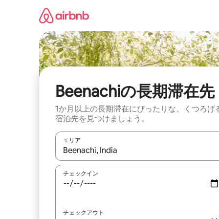
コ
ン
テ
ン
ツ
に
ス
キ
ッ
Beenachiの長期滞在先
プ
1か月以上の長期滞在にぴったりな、くつろげ
宿泊先を見つけましょう。
エリア
検索結果が表示されたら、上下の矢印キーを使っ
チェックイン
チェックアウト