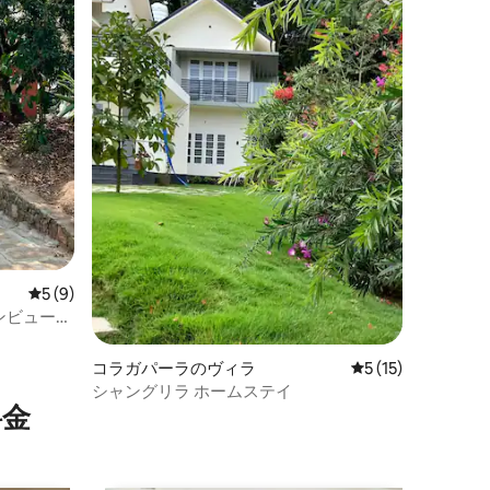
レビュー9件、5つ星中5つ星の平均評価
5 (9)
ンビューの
コラガパーラのヴィラ
レビュー15件、5
5 (15)
シャングリラ ホームステイ
⁠金