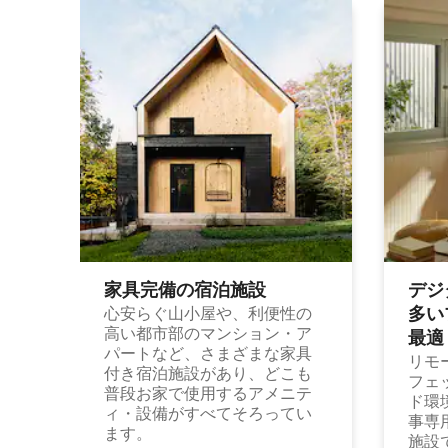
家具完備の宿⁠泊⁠施⁠設
デジ
多⁠いプ
心安らぐ山小屋や、利便性の
高い都市部のマンション・ア
最⁠適
パートなど、さまざまな家具
リモ
付き宿泊施設があり、どこも
フェ
普段お家で使用するアメニテ
ド環
ィ・設備がすべてそろってい
事専
ます。
施設