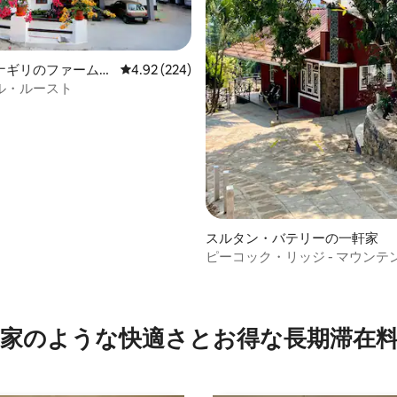
4.97つ星の平均評価
ナギリのファームス
レビュー224件、5つ星中4.92つ星の平均評価
4.92 (224)
ル・ルースト
スルタン・バテリーの一軒家
ピーコック・リッジ - マウンテ
隠れ家、ワヤナード
家のような快⁠適⁠さ⁠とお⁠得⁠な長⁠期⁠滞⁠在料