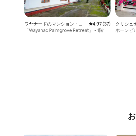
ワヤナードのマンション・ア
レビュー37件、5つ星中
4.97 (37)
クリシュ
パート
テイ
「Wayanad Palmgrove Retreat」 - 1階
ホーンビ
お