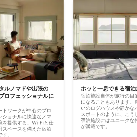
タルノマドや出⁠張⁠の
ホッと一⁠息⁠で⁠き⁠る宿⁠泊
⁠ロ⁠フ⁠ェ⁠ッ⁠シ⁠ョ⁠ナ⁠ル⁠に
宿泊施設自体が旅行の目
になることもあります。
いのログハウスや静かな
ートワークが中心のプロ
スボートのように、こう
ッショナルに快適なノマ
宿泊施設にはユニークな
境を提供する、Wi-Fiと仕
が満載です。
用スペースを備えた宿泊
です。