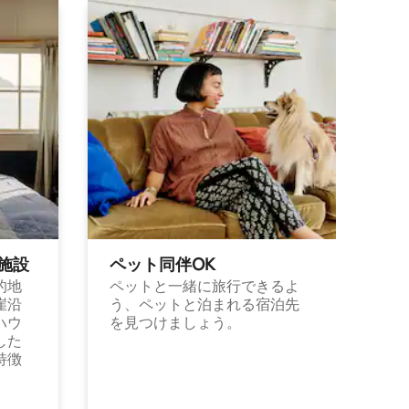
施⁠設
ペット同⁠伴OK
的地
ペットと一緒に旅行できるよ
崖沿
う、ペットと泊まれる宿泊先
ハウ
を見つけましょう。
した
特徴