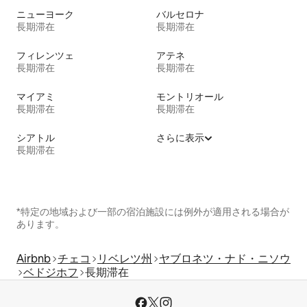
ニューヨーク
バルセロナ
長期滞在
長期滞在
フィレンツェ
アテネ
長期滞在
長期滞在
マイアミ
モントリオール
長期滞在
長期滞在
シアトル
さらに表示
長期滞在
*特定の地域および一部の宿泊施設には例外が適用される場合が
あります。
Airbnb
チェコ
リベレツ州
ヤブロネツ・ナド・ニソウ
ベドジホフ
長期滞在