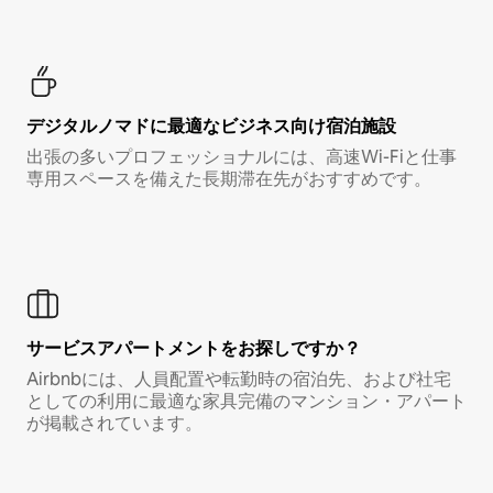
デジタルノマド⁠に最⁠適⁠なビ⁠ジ⁠ネ⁠ス⁠向⁠け宿⁠泊⁠施⁠設
出張の多いプロフェッショナルには、高速Wi-Fiと仕事
専用スペースを備えた長期滞在先がおすすめです。
サービスアパートメントをお探しですか？
Airbnbには、人員配置や転勤時の宿泊先、および社宅
としての利用に最適な家具完備のマンション・アパート
が掲載されています。