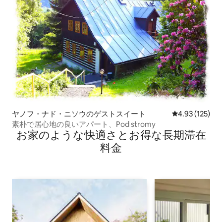
ヤノフ・ナド・ニソウのゲストスイート
レビュー125件
4.93 (125)
素朴で居心地の良いアパート、Pod stromy
お家のような快⁠適⁠さ⁠とお⁠得⁠な長⁠期⁠滞⁠在
料⁠金