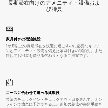
長期滞在向け⁠のア⁠メ⁠ニ⁠テ⁠ィ⁠・設⁠備⁠およ
び特⁠典
家具付き⁠の宿⁠泊⁠施⁠設
1か月以上の長期滞在を快適に過ごすのに必要なキッチ
ンとアメニティ・設備を備えた家具付きの宿泊先。また
貸しでお部屋を借りる代わりとなるご提案です。
ニーズに合わせて選べる柔軟性
希望のチェックイン・チェックアウト日を選んで、オン
ラインで簡単に予約できる上、追加の義務や書類手続き