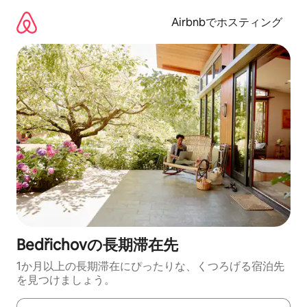
コ
ン
Airbnbでホスティング
テ
ン
ツ
に
ス
キ
ッ
プ
Bedřichovの長期滞在先
1か月以上の長期滞在にぴったりな、くつろげる宿泊先
を見つけましょう。