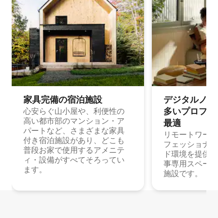
家具完備の宿⁠泊⁠施⁠設
デジタルノマド
多⁠いプ⁠ロ⁠フ⁠ェ⁠
心安らぐ山小屋や、利便性の
高い都市部のマンション・ア
最⁠適
パートなど、さまざまな家具
リモートワーク
付き宿泊施設があり、どこも
フェッショナル
普段お家で使用するアメニテ
ド環境を提供する
ィ・設備がすべてそろってい
事専用スペース
ます。
施設です。