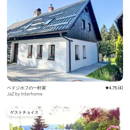
ベドジホフの一軒家
レビュー4件
4.75 (4)
JaZ by Interhome
ゲストチョイス
ゲストチョイス