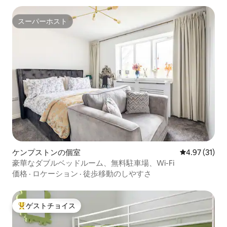
スーパーホスト
スーパーホスト
ケンプストンの個室
レビュー31件
4.97 (31)
豪華なダブルベッドルーム、無料駐車場、Wi-Fi
価格
·
ロケーション
·
徒歩移動のしやすさ
ゲストチョイス
大好評のゲストチョイスです。