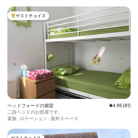
ゲストチョイス
大好評のゲストチョイスです。
ベッドフォードの個室
レビュー81件
4.95 (81)
二段ベッドのお部屋です。
家族
·
ロケーション
·
屋外スペース
ゲストチョイス