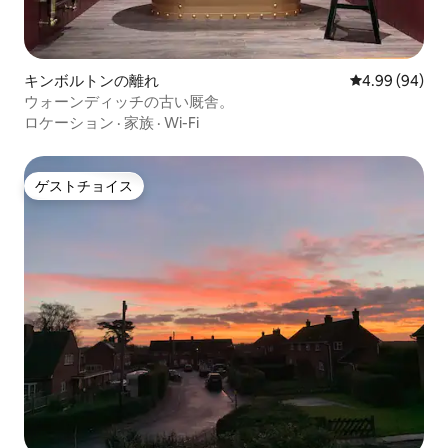
キンボルトンの離れ
レビュー94件
4.99 (94)
ウォーンディッチの古い厩舎。
ロケーション
·
家族
·
Wi-Fi
ゲストチョイス
ゲストチョイス