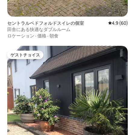
セントラルベドフォルドスイレの個室
レビュー60
4.9 (60)
田舎にある快適なダブルルーム
ロケーション
·
価格
·
朝食
ゲストチョイス
ゲストチョイス