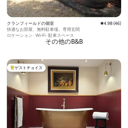
クランフィールドの個室
レビュー46件
4.98 (46)
快適なお部屋、無料駐車場、専用玄関
ロケーション
·
Wi-Fi
·
駐車スペース
その他のB&B
ゲストチョイス
大好評のゲストチョイスです。