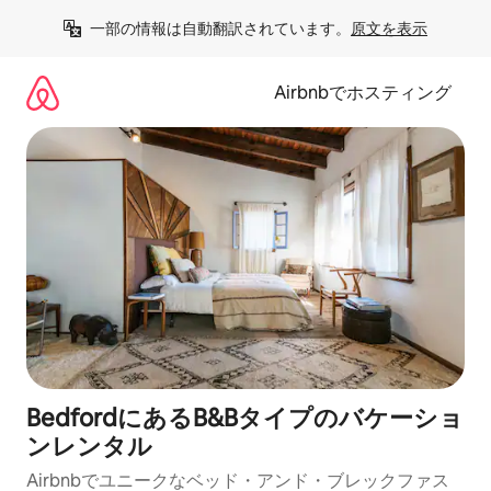
コ
一部の情報は自動翻訳されています。
原文を表示
ン
テ
ン
Airbnbでホスティング
ツ
に
ス
キ
ッ
プ
BedfordにあるB&Bタイプのバケーショ
ンレンタル
Airbnbでユニークなベッド・アンド・ブレックファス