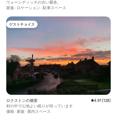
ウォーンディッチの古い厩舎。
家族
·
ロケーション
·
駐車スペース
ゲストチョイス
ゲストチョイス
ロクストンの個室
レビュー128件
4.91 (128)
村の中で心地よい眠りが待っています
価格
·
家族
·
屋内スペース