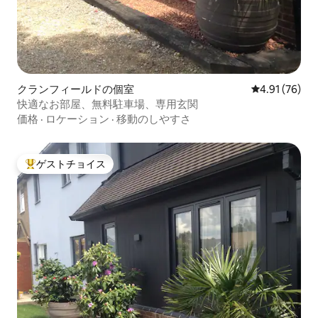
クランフィールドの個室
レビュー76件
4.91 (76)
快適なお部屋、無料駐車場、専用玄関
価格
·
ロケーション
·
移動のしやすさ
ゲストチョイス
大好評のゲストチョイスです。