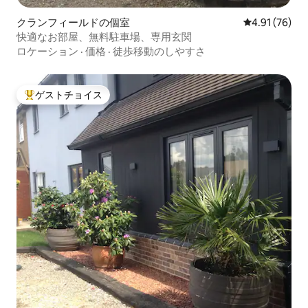
クランフィールドの個室
レビュー76件
4.91 (76)
快適なお部屋、無料駐車場、専用玄関
ロケーション
·
価格
·
徒歩移動のしやすさ
ゲストチョイス
大好評のゲストチョイスです。