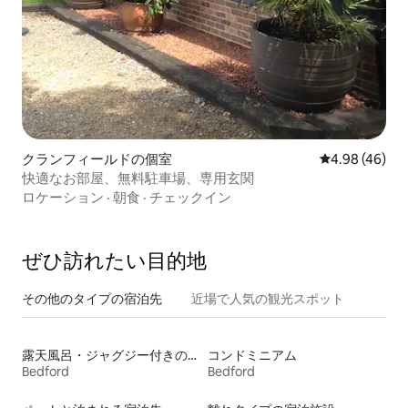
クランフィールドの個室
レビュー46件
4.98 (46)
快適なお部屋、無料駐車場、専用玄関
ロケーション
·
朝食
·
チェックイン
ぜひ訪⁠れ⁠た⁠い目⁠的⁠地
その他のタ⁠イ⁠プ⁠の宿⁠泊⁠先
近場で人気の観光スポット
露天風呂・ジャグジー付きの宿泊施設
コンドミニアム
Bedford
Bedford