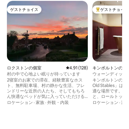
ゲストチョイス
ゲストチョイス
ゲストチョイス
大好評のゲストチ
ロクストンの個室
レビュー128件、5つ星中4.91
4.91 (128)
キンボルトンの離
村の中で心地よい眠りが待っています
ウォーンディッチ
2寝室のお家での滞在、経験豊富なホス
キンボルトンのすぐ
ト、無料駐車場、村の静かな生活、フレ
Old Stables
ンドリーな近所の人たち、そしてもちろ
適な場所です。 キ
ん快適なベッドが気に入っていただける
と、ロールトップ
ことでしょう。 お腹いっぱいになるヨー
としていてとても
ロケーション
·
家族
·
外観・内装
ロケーション
·
家
ロッパ風の朝食も含まれています。早め
リビングとダイニ
に出発される場合は、テイクアウトも可
バスルーム、きれ
能です。 ウーズ川までわずか徒歩10分。
す設備の整ったキ
他にも田舎の散策道があります。レスト
す。 美しい歴史