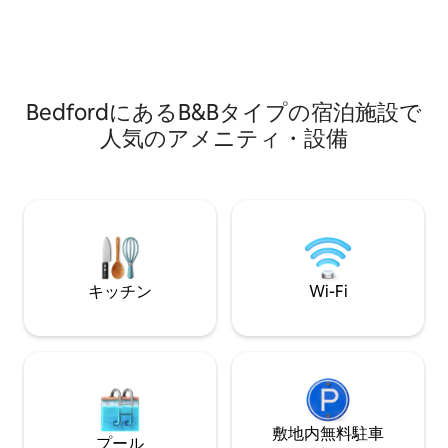
ラン（車またはバスで15分）、A1、M1に
なロケーションで
非常に近いです。 交通手段がありません
ブティック、花屋
か？駅または空港間の車での送迎サービ
ィがあります。 完璧なリラックスした週
スをご用意しております！
末の旅です。
BedfordにあるB&Bタイプの宿泊施設で
人気のアメニティ・設備
キッチン
Wi-Fi
敷地内無料駐⁠車
プール