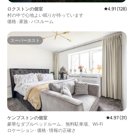
ロクストンの個室
レビュー128件
4.91 (128)
村の中で心地よい眠りが待っています
価格
·
家族
·
バスルーム
スーパーホスト
スーパーホスト
ケンプストンの個室
レビュー31件
4.97 (31)
豪華なダブルベッドルーム、無料駐車場、Wi-Fi
ロケーション
·
価格
·
情報の正確さ