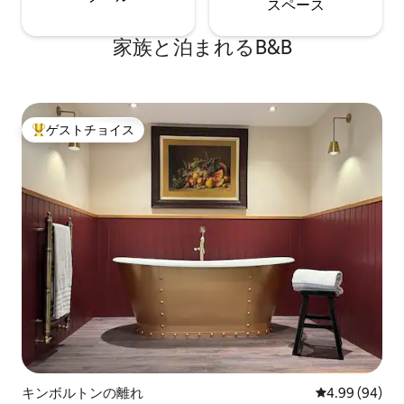
ス⁠ペ⁠ー⁠ス
家族と泊まれるB&B
ゲストチョイス
大好評のゲストチョイスです。
キンボルトンの離れ
レビュー94件
4.99 (94)