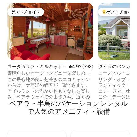
ゲストチョイス
ゲストチョイス
ゲストチョイス
大好評のゲストチ
ゴータガリフ・キルキャサ
レビュー398件、5つ星中4.92
4.92 (398)
タヒラのバンガロ
リン・アイリーズ・ベアラ
素晴らしいオーシャンビューを楽しめ
ローズヒル・コテ
のログハウス
る、居心地の良い海岸沿いのエコキャビ
ケリーのスニーム
この居心地の良い芝葺きのエコキャビン
リング・オブ・ケ
ン
からは、大西洋の絶景が一望できます。
ランティック・ウ
アイルランドの温かいおもてなしを楽し
コテージで、壮大
み、ベアラウェイでの山歩きや、近くの
このコテージは最
ベアラ・半島のバケーションレンタル
サンゴ礁でのシュノーケリングをお楽し
す。広々とした設
みください。 地元のチーズ、ラム、魚介
は、食器洗い機、
で人気のアメニティ・設備
類を試食したり、薪ストーブを燃やした
オーブン付き電気
り、ワインを飲んだり、平和と静けさを
す。キッチンに隣
味わったりしてください！ 警告：私たち
イニングルームか
は非常に遠隔地にあります（道路から1
を一望できます。