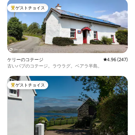
ゲストチョイス
大好評のゲストチョイスです。
ケリーのコテージ
レビュー247件
4.96 (247)
古いパブのコテージ。ラウラグ。ベアラ半島。
ゲストチョイス
大好評のゲストチョイスです。