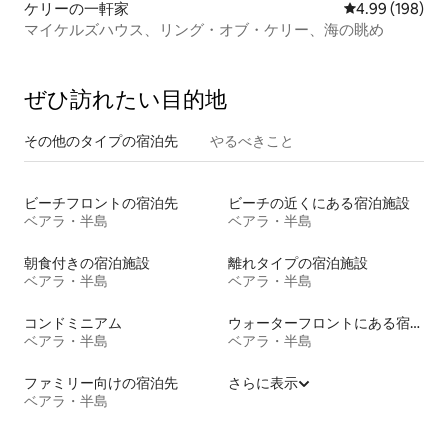
ケリーの一軒家
レビュー198件
4.99 (198)
マイケルズハウス、リング・オブ・ケリー、海の眺め
ぜひ訪⁠れ⁠た⁠い目⁠的⁠地
その他のタ⁠イ⁠プ⁠の宿⁠泊⁠先
やるべきこと
ビーチフロントの宿泊先
ビーチの近くにある宿泊施設
ベアラ・半島
ベアラ・半島
朝食付きの宿泊施設
離れタイプの宿泊施設
ベアラ・半島
ベアラ・半島
コンドミニアム
ウォーターフロントにある宿泊施設
ベアラ・半島
ベアラ・半島
ファミリー向けの宿泊先
さらに表示
ベアラ・半島