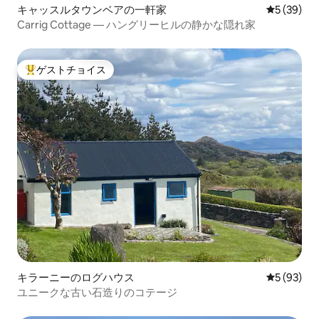
キャッスルタウンベアの一軒家
レビュー3
5 (39)
Carrig Cottage — ハングリーヒルの静かな隠れ家
ゲストチョイス
大好評のゲストチョイスです。
キラーニーのログハウス
レビュー9
5 (93)
ユニークな古い石造りのコテージ