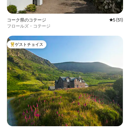
コーク県のコテージ
レビュー5
5 (51)
フロールズ・コテージ
ゲストチョイス
大好評のゲストチョイスです。