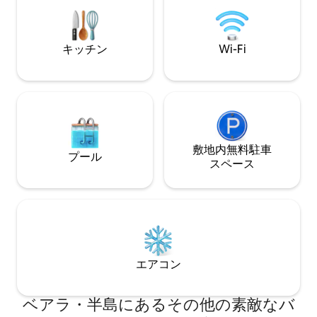
km下りると、舗装されていない道）。 公
装され、広々とし
共交通機関はほとんどないため、自分の
イレ、洗面台が備
交通手段（車など）をご利用いただくこ
は2室あり、1室は
とを強くおすすめします。「移動手段」
はツインベッドで
キッチン
Wi-Fi
をご覧ください！
ングルームもあり
敷地内無料駐⁠車
プール
ス⁠ペ⁠ー⁠ス
エアコン
ベアラ・半島にあるその他の素敵なバ