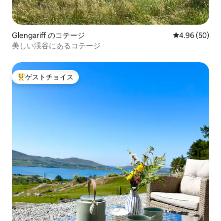
Glengariff のコテージ
レビュー50件
4.96 (50)
美しい渓谷にあるコテージ
ゲストチョイス
大好評のゲストチョイスです。