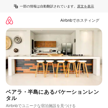
コ
一部の情報は自動翻訳されています。
原文を表示
ン
テ
ン
Airbnbでホスティング
ツ
に
ス
キ
ッ
プ
ベアラ・半島にあるバケーションレン
タル
Airbnbでユニークな宿泊施設を見つける