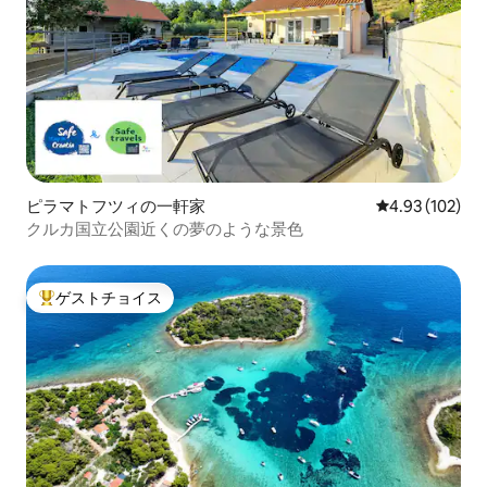
ピラマトフツィの一軒家
レビュー102件
4.93 (102)
クルカ国立公園近くの夢のような景色
ゲストチョイス
大好評のゲストチョイスです。