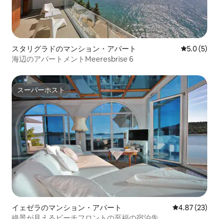
スタリグラドのマンション・アパート
レビュー5
5.0 (5)
海辺のアパートメントMeeresbrise 6
スーパーホスト
スーパーホスト
イェゼラのマンション・アパート
レビュー23件
4.87 (23)
絶景が見えるビーチフロントの至福の宿泊先