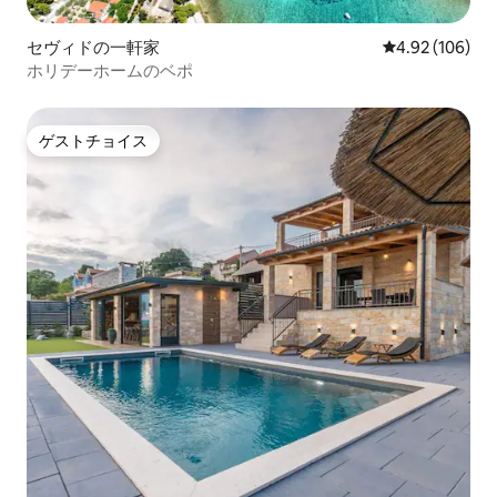
セヴィドの一軒家
レビュー106件
4.92 (106)
ホリデーホームのベポ
ゲストチョイス
ゲストチョイス