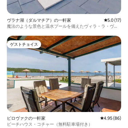
ヴラナ湖（ダルマチア）の一軒家
レビュー17
5.0 (17)
魔法のような景色と温水プールを備えたヴィラ・ラ・ヴラ
ナ
ゲストチョイス
ゲストチョイス
ピロヴァクの一軒家
レビュー86件
4.95 (86)
ビーチハウス・コチャー（無料駐車場付き）