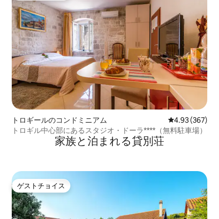
トロギールのコンドミニアム
レビュー367件
4.93 (367)
トロギル中心部にあるスタジオ・ドーラ****（無料駐車場）
家族と泊まれる貸別荘
ゲストチョイス
ゲストチョイス