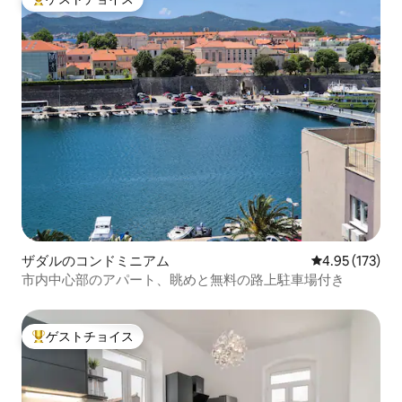
大好評のゲストチョイスです。
ザダルのコンドミニアム
レビュー173件
4.95 (173)
市内中心部のアパート、眺めと無料の路上駐車場付き
ゲストチョイス
大好評のゲストチョイスです。