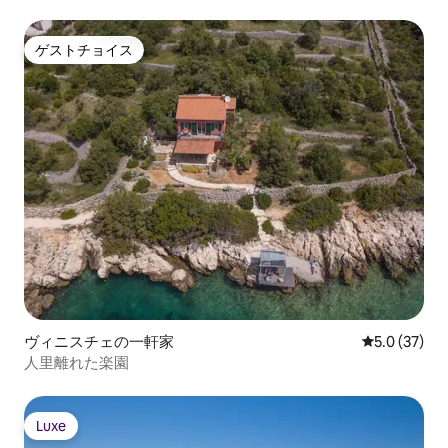
ゲストチョイス
ゲストチョイス
ヴィニスチェの一軒家
レビュー37
5.0 (37)
人里離れた楽園
Luxe
Luxe