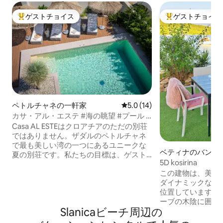
ゲストチョイス
ゲストチョイス
大好評のゲストチョイスです。
大好評のゲストチ
ペトルチャネの一軒家
レビュー14件、5つ星中5.0
5.0 (14)
カサ・アル・エステ #海の眺望 #プール #
サウナ #フィットネス #ヨガ
Casa AL ESTEはクロアチアのただの別荘
ではありません。ザダルのペトルチャネ
で最も美しい湾の一つにあるユニークな
ベティナのバンガ
夏の別荘です。私たちの目標は、ゲスト
5D kosirina
が到着した瞬間から幸せになれる場所を
この建物は、美し
作ることでした。夢であり、間違いなく
ダイナミックなコ
離れたくない場所です。純粋な喜びで
位置しています。
す。200 m 2の最高レベルの卓越性、40
ーブの木陰に囲ま
m 2のプール、プライベートフィットネス
Slanicaビーチ⁠周⁠辺⁠の
プライバシーを提
とヨガエリア、サウナ、3つの寝室、1つ
ーム、キッチン、
の大きな快適なソファベッド、3つのバス