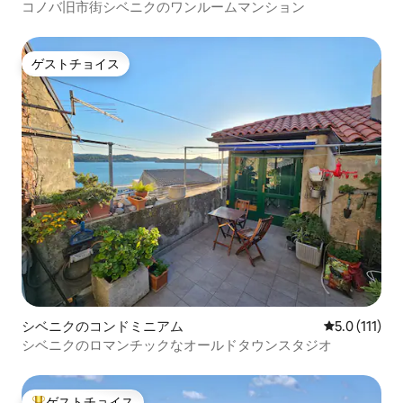
コノバ旧市街シベニクのワンルームマンション
ゲストチョイス
ゲストチョイス
シベニクのコンドミニアム
レビュー111
5.0 (111)
シベニクのロマンチックなオールドタウンスタジオ
ゲストチョイス