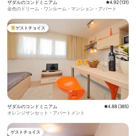
ザダルのコンドミニアム
レビュー131
4.92 (131)
金色のドリーム・ワンルーム・マンション・アパート
ゲストチョイス
大好評のゲストチョイスです。
ザダルのコンドミニアム
レビュー385件
4.88 (385)
オレンジサンセット・アパートメント
ゲストチョイス
ゲストチョイス