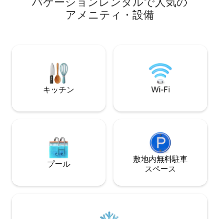
バ⁠ケ⁠ー⁠シ⁠ョ⁠ン⁠レ⁠ン⁠タ⁠ル⁠で人⁠気⁠の
ームで構成されて
ルーム、5つの駐車場、そして最大5人ま
ア⁠メ⁠ニ⁠テ⁠ィ⁠・⁠設⁠備
フレンチベッド（
での他の多くの豪華なディテール！予約
す。リビングルー
してください！！
ス張りされており
きます。テラスは
つのデッキチェア
SUP（パドルボ
ー屋外シャワーを
キッチン
Wi-Fi
敷地内無料駐⁠車
プール
ス⁠ペ⁠ー⁠ス