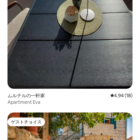
ムルテルの一軒家
レビュー18件
4.94 (18)
Apartment Eva
ゲストチョイス
ゲストチョイス