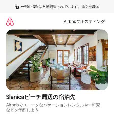
コ
一部の情報は自動翻訳されています。
原文を表示
ン
テ
ン
Airbnbでホスティング
ツ
に
ス
キ
ッ
プ
Slanicaビーチ⁠周⁠辺⁠の宿⁠泊⁠先
Airbnbでユニークなバ⁠ケ⁠ー⁠シ⁠ョ⁠ンレ⁠ン⁠タ⁠ルや一⁠軒⁠家
な⁠ど⁠を予⁠約⁠し⁠よ⁠う