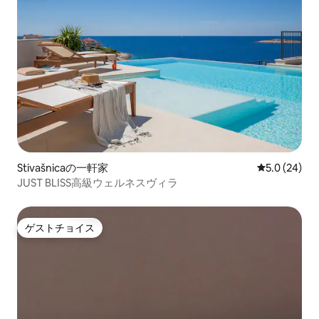
Stivašnicaの一軒家
レビュー24
5.0 (24)
JUST BLISS高級ウェルネスヴィラ
ゲストチョイス
ゲストチョイス