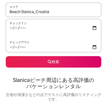
エリア
検索結果が表示されたら、上下の矢印キーを使って移動するか、
チェックイン
チェックアウト
検索
Slanicaビーチ⁠周⁠辺⁠に⁠あ⁠る高⁠評⁠価⁠の
バ⁠ケ⁠ー⁠シ⁠ョ⁠ン⁠レ⁠ン⁠タ⁠ル
立地や清潔さなどの点でゲストに高評価のリスティング
です。