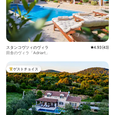
スタンコヴツィのヴィラ
レビュー43件
4.93 (43)
田舎のヴィラ「Adriart」
ゲストチョイス
大好評のゲストチョイスです。