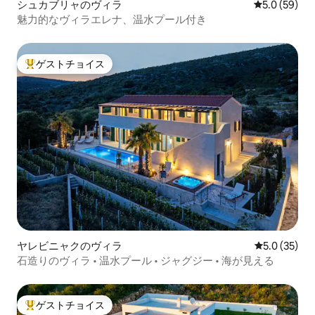
シュカブリャのヴィラ
レビュー59
5.0 (59)
魅力的なヴィラエレナ、温水プール付き
ゲストチョイス
大好評のゲストチョイスです。
ヤレビニャクのヴィラ
レビュー35
5.0 (35)
石造りのヴィラ • 温水プール • ジャグジー • 海が見える
ゲストチョイス
大好評のゲストチョイスです。