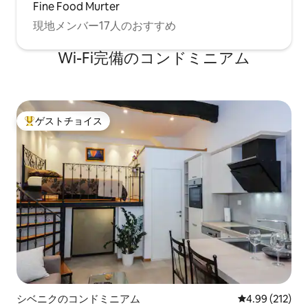
Fine Food Murter
現地メンバー17人のおすすめ
Wi-Fi完備のコンドミニアム
ゲストチョイス
大好評のゲストチョイスです。
シベニクのコンドミニアム
レビュー212件
4.99 (212)