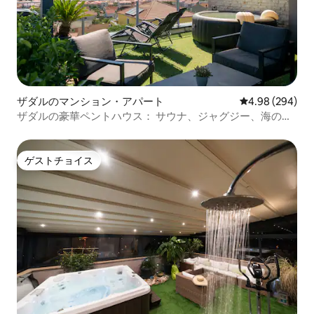
ザダルのマンション・アパート
レビュー294件
4.98 (294)
ザダルの豪華ペントハウス： サウナ、ジャグジー、海の眺
め
ゲストチョイス
ゲストチョイス