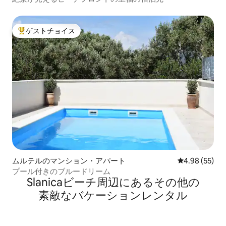
ゲストチョイス
大好評のゲストチョイスです。
ムルテルのマンション・アパート
レビュー55件
4.98 (55)
プール付きのブルードリーム
Slanicaビーチ⁠周⁠辺⁠に⁠あ⁠るそ⁠の⁠他⁠の
素⁠敵⁠なバ⁠ケ⁠ー⁠シ⁠ョ⁠ン⁠レ⁠ン⁠タ⁠ル