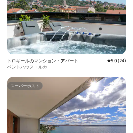
トロギールのマンション・アパート
レビュー24
5.0 (24)
ペントハウス・ルカ
スーパーホスト
スーパーホスト