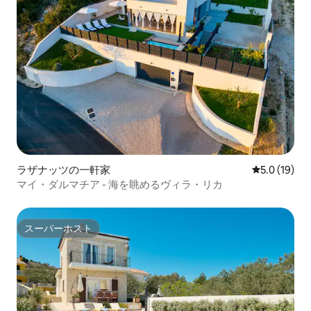
ラザナッツの一軒家
レビュー19
5.0 (19)
マイ・ダルマチア - 海を眺めるヴィラ・リカ
スーパーホスト
スーパーホスト