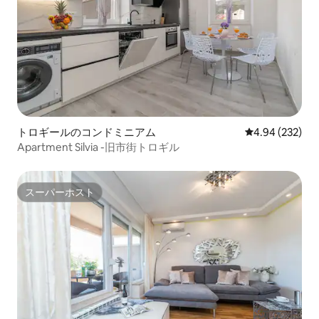
トロギールのコンドミニアム
レビュー232件
4.94 (232)
Apartment Silvia -旧市街トロギル
スーパーホスト
スーパーホスト