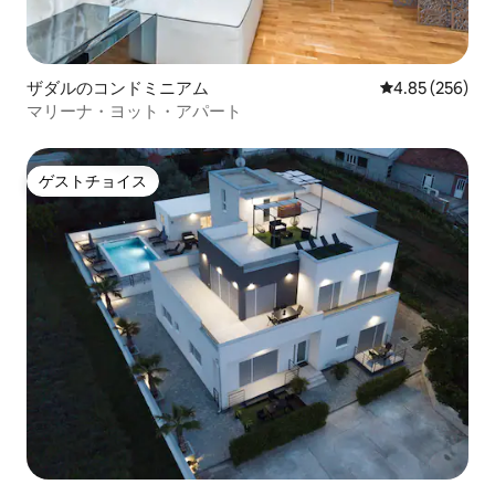
ザダルのコンドミニアム
レビュー256件
4.85 (256)
マリーナ・ヨット・アパート
ゲストチョイス
ゲストチョイス