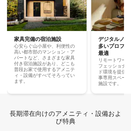
家具完備の宿⁠泊⁠施⁠設
デジタルノマド
多⁠いプ⁠ロ⁠フ⁠ェ⁠
心安らぐ山小屋や、利便性の
高い都市部のマンション・ア
最⁠適
パートなど、さまざまな家具
リモートワーク
付き宿泊施設があり、どこも
フェッショナル
普段お家で使用するアメニテ
ド環境を提供する
ィ・設備がすべてそろってい
事専用スペース
ます。
施設です。
長期滞在向け⁠のア⁠メ⁠ニ⁠テ⁠ィ⁠・設⁠備⁠およ
び特⁠典