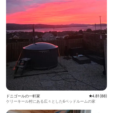
ドニゴールの一軒家
レビュー88件
4.81 (88)
ケリーキール村にある広々とした6ベッドルームの家