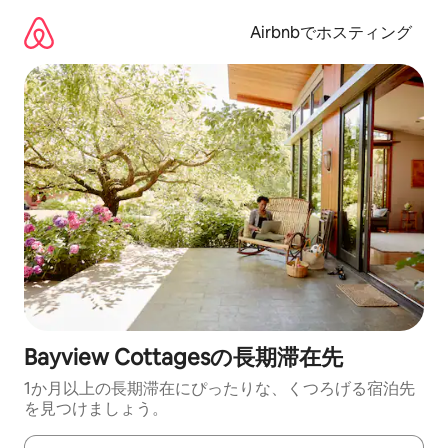
コ
ン
Airbnbでホスティング
テ
ン
ツ
に
ス
キ
ッ
プ
Bayview Cottagesの長期滞在先
1か月以上の長期滞在にぴったりな、くつろげる宿泊先
を見つけましょう。