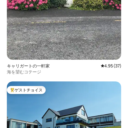
キャリガートの一軒家
レビュー37件
4.95 (37)
海を望むコテージ
ゲストチョイス
大好評のゲストチョイスです。