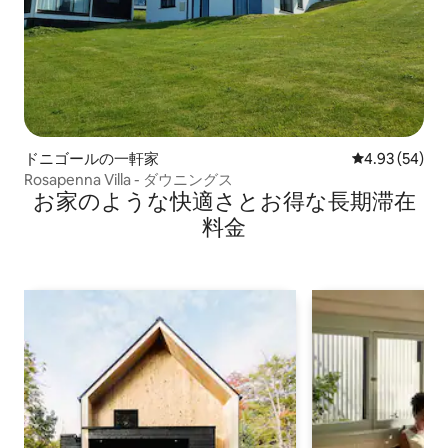
ドニゴールの一軒家
レビュー54件
4.93 (54)
Rosapenna Villa - ダウニングス
お家のような快⁠適⁠さ⁠とお⁠得⁠な長⁠期⁠滞⁠在
料⁠金