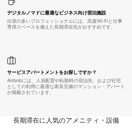
デジタルノマド⁠に最⁠適⁠なビ⁠ジ⁠ネ⁠ス⁠向⁠け宿⁠泊⁠施⁠設
出張の多いプロフェッショナルには、高速Wi-Fiと仕事
専用スペースを備えた長期滞在先がおすすめです。
サービスアパートメントをお探しですか？
Airbnbには、人員配置や転勤時の宿泊先、および社宅
としての利用に最適な家具完備のマンション・アパート
が掲載されています。
長期滞在に人気のアメニティ・設備