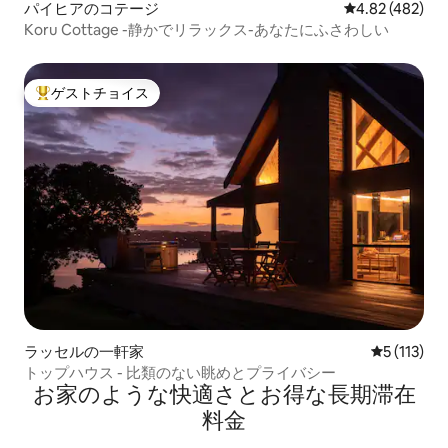
パイヒアのコテージ
レビュー482件
4.82 (482)
Koru Cottage -静かでリラックス-あなたにふさわしい
ゲストチョイス
大好評のゲストチョイスです。
ラッセルの一軒家
レビュー1
5 (113)
トップハウス - 比類のない眺めとプライバシー
お家のような快⁠適⁠さ⁠とお⁠得⁠な長⁠期⁠滞⁠在
料⁠金