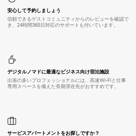
安心して予約しましょう
信頼できるゲストコミュニティからのレビューを確認で
き、24時間365日対応のサポートも付いています。
デジタルノマド⁠に最⁠適⁠なビ⁠ジ⁠ネ⁠ス⁠向⁠け宿⁠泊⁠施⁠設
出張の多いプロフェッショナルには、高速Wi-Fiと仕事
専用スペースを備えた長期滞在先がおすすめです。
サービスアパートメントをお探しですか？