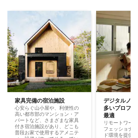
家具完備の宿⁠泊⁠施⁠設
デジタルノマド
多⁠いプ⁠ロ⁠フ⁠ェ⁠
心安らぐ山小屋や、利便性の
高い都市部のマンション・ア
最⁠適
パートなど、さまざまな家具
リモートワーク
付き宿泊施設があり、どこも
フェッショナル
普段お家で使用するアメニテ
ド環境を提供する