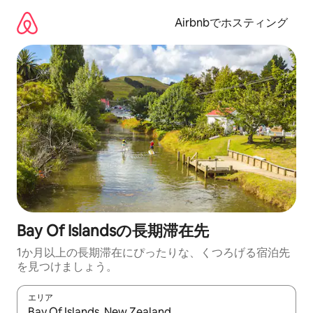
コ
ン
Airbnbでホスティング
テ
ン
ツ
に
ス
キ
ッ
プ
Bay Of Islandsの長期滞在先
1か月以上の長期滞在にぴったりな、くつろげる宿泊先
を見つけましょう。
エリア
検索結果が表示されたら、上下の矢印キーを使って移動するか、