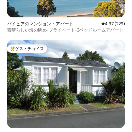
パイヒアのマンション・アパート
レビュー229件
4.97 (229)
素晴らしい海の眺め-プライベート-2ベッドルームアパート
ゲストチョイス
大好評のゲストチョイスです。