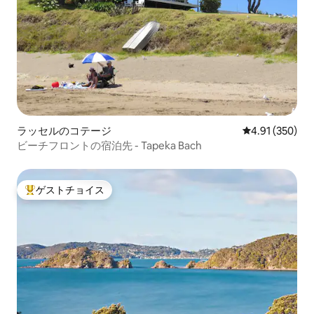
ラッセルのコテージ
レビュー350件
4.91 (350)
ビーチフロントの宿泊先 - Tapeka Bach
ゲストチョイス
大好評のゲストチョイスです。