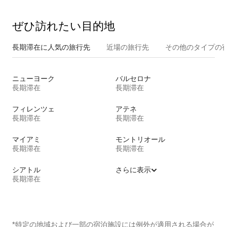
ぜひ訪⁠れ⁠た⁠い目⁠的⁠地
長期滞在に人気の旅行先
近場の旅行先
その他のタ⁠イ⁠プ⁠の宿
ニューヨーク
バルセロナ
長期滞在
長期滞在
フィレンツェ
アテネ
長期滞在
長期滞在
マイアミ
モントリオール
長期滞在
長期滞在
シアトル
さらに表示
長期滞在
*特定の地域および一部の宿泊施設には例外が適用される場合が