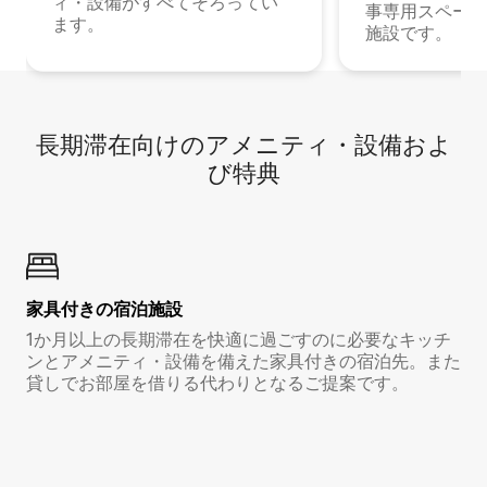
ィ・設備がすべてそろってい
事専用スペース
ます。
施設です。
長期滞在向け⁠のア⁠メ⁠ニ⁠テ⁠ィ⁠・設⁠備⁠およ
び特⁠典
家具付き⁠の宿⁠泊⁠施⁠設
1か月以上の長期滞在を快適に過ごすのに必要なキッチ
ンとアメニティ・設備を備えた家具付きの宿泊先。また
貸しでお部屋を借りる代わりとなるご提案です。