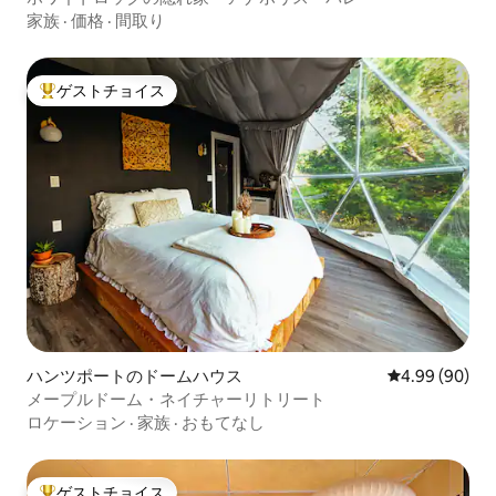
家族
·
価格
·
間取り
ゲストチョイス
大好評のゲストチョイスです。
ハンツポートのドームハウス
レビュー90件
4.99 (90)
メープルドーム・ネイチャーリトリート
ロケーション
·
家族
·
おもてなし
ゲストチョイス