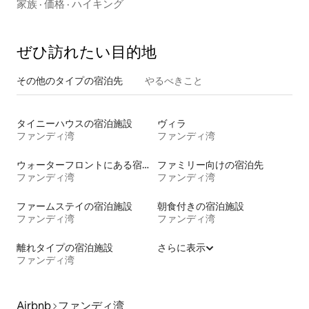
家族
·
価格
·
ハイキング
ぜひ訪⁠れ⁠た⁠い目⁠的⁠地
その他のタ⁠イ⁠プ⁠の宿⁠泊⁠先
やるべきこと
タイニーハウスの宿泊施設
ヴィラ
ファンディ湾
ファンディ湾
ウォーターフロントにある宿泊施設
ファミリー向けの宿泊先
ファンディ湾
ファンディ湾
ファームステイの宿泊施設
朝食付きの宿泊施設
ファンディ湾
ファンディ湾
離れタイプの宿泊施設
さらに表示
ファンディ湾
Airbnb
ファンディ湾