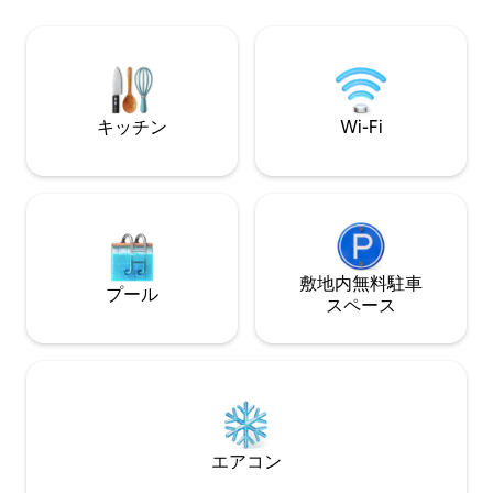
スルーム、薪を燃
ラマチックな潮の満ち引きを眺めたり、
のスクリーン付き
Saltair Nordic Spa（25分）、The Long
イヤーピットなどがあり
Table Social Club、受賞歴のあるバレーワ
ノーモービルに対
イナリー＆醸造所（20～40分）などの地
元の名所を楽しむことができます。自然
と自分自身を再びつなげることができ
キッチン
Wi-Fi
る、静かな場所です。
敷地内無料駐⁠車
プール
ス⁠ペ⁠ー⁠ス
エアコン