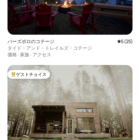
パーズボロのコテージ
レビュー2
5 (25)
タイド・アンド・トレイルズ・コテージ
価格
·
家族
·
アクセス
ゲストチョイス
大好評のゲストチョイスです。