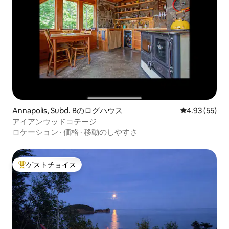
Annapolis, Subd. Bのログハウス
レビュー55件
4.93 (55)
アイアンウッドコテージ
ロケーション
·
価格
·
移動のしやすさ
ゲストチョイス
大好評のゲストチョイスです。