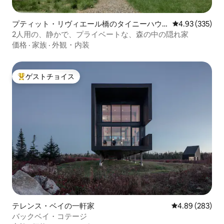
プティット・リヴィエール橋のタイニーハウ
レビュー335件
4.93 (335)
ス
2人用の、静かで、プライベートな、森の中の隠れ家
価格
·
家族
·
外観・内装
ゲストチョイス
大好評のゲストチョイスです。
テレンス・ベイの一軒家
レビュー283件
4.89 (283)
バックベイ・コテージ