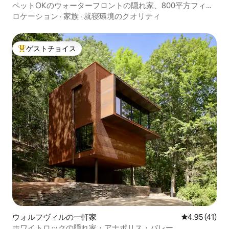
ペットOKのウォーターフロントの隠れ家、800平方フィー
ト、キングサイズベッド
ロケーション
·
家族
·
就寝環境のクオリティ
ゲストチョイス
大好評のゲストチョイスです。
ウォルフヴィルの一軒家
レビュー41件
4.95 (41)
ホワイトロックの隠れ家・アナポリス・バレー