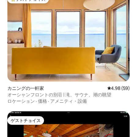
大好評のゲストチョイスです。
カニングの一軒家
レビュー59件
4.98 (59)
オーシャンフロントの別荘 | 滝、サウナ、潮の眺望
ロケーション
·
価格
·
アメニティ・設備
ゲストチョイス
ゲストチョイス