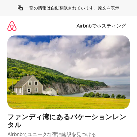
コ
一部の情報は自動翻訳されています。
原文を表示
ン
テ
ン
Airbnbでホスティング
ツ
に
ス
キ
ッ
プ
ファンディ湾にあるバケーションレン
タル
Airbnbでユニークな宿泊施設を見つける