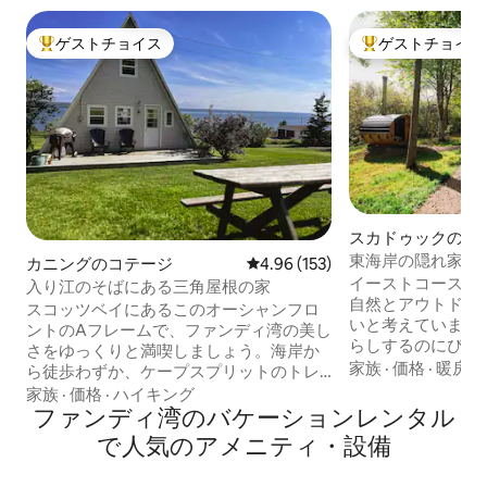
ゲストチョイス
ゲストチョイス
大好評のゲストチョイスです。
大好評のゲストチ
スカドゥックのド
ス
東海岸の隠れ家 -
カニングのコテージ
レビュー153件、5つ星中4.96
4.96 (153)
イーストコースト
入り江のそばにある三角屋根の家
自然とアウトドア
スコッツベイにあるこのオーシャンフロ
いと考えています
ントのAフレームで、ファンディ湾の美し
らしするのにぴっ
さをゆっくりと満喫しましょう。海岸か
ンやアトラクショ
家族
·
価格
·
暖房
ら徒歩わずか、ケープスプリットのトレ
ん。30エーカー
イルヘッドまで徒歩5分の場所にあり、ハ
家族
·
価格
·
ハイキング
エデの木に囲まれ
イキング、パドリング、水辺でのんびり
ファンディ湾のバケーションレンタル
お楽しみください
過ごすのに最適です。快適で、海辺の魅
で人気のアメニティ・設備
ています。 この宿
力を満喫できる、最大5名様まで宿泊可能
す。 設備の整った専用キッチン、3つのバ
です。ビーチで焚き火を楽しんだり、ド