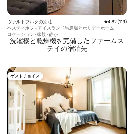
ヴァルトブルクの別荘
レビュー119件
4.82 (119)
ヘスティホフ - アイスランド馬農場とホリデーホーム
ロケーション
·
家族
·
静か
洗濯機と乾燥機を完備したファームス
テイの宿泊先
ゲストチョイス
ゲストチョイス