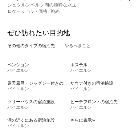
シュタルンベルク湖の純粋な水辺！
ロケーション
·
価格
·
眺め
ぜひ訪⁠れ⁠た⁠い目⁠的⁠地
その他のタ⁠イ⁠プ⁠の宿⁠泊⁠先
やるべきこと
ペンション
ホステル
バイエルン
バイエルン
露天風呂・ジャグジー付きの宿泊施設
サウナ付きの宿泊施設
バイエルン
バイエルン
ツリーハウスの宿泊施設
ビーチフロントの宿泊先
バイエルン
バイエルン
湖の近くにある宿泊施設
さらに表示
バイエルン