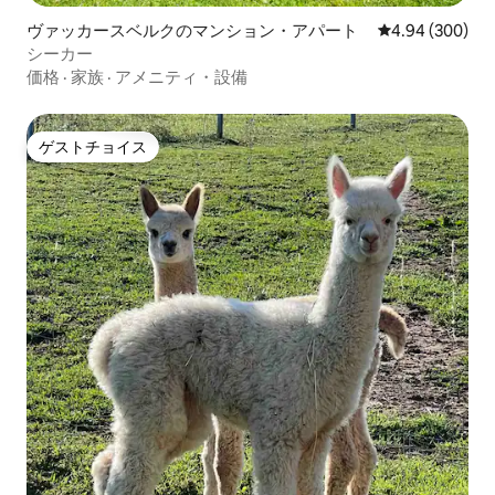
ヴァッカースベルクのマンション・アパート
レビュー300件
4.94 (300)
シーカー
価格
·
家族
·
アメニティ・設備
ゲストチョイス
ゲストチョイス