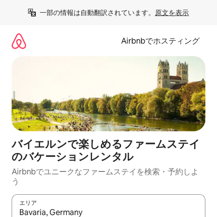
コ
一部の情報は自動翻訳されています。
原文を表示
ン
テ
ン
Airbnbでホスティング
ツ
に
ス
キ
ッ
プ
バイエルンで楽しめるファームステイ
のバケーションレンタル
Airbnbでユニークなファームステイを検索・予約しよ
う
エリア
検索結果が表示されたら、上下の矢印キーを使って移動するか、