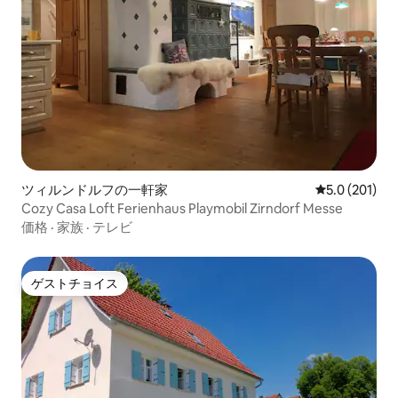
ツィルンドルフの一軒家
レビュー201
5.0 (201)
Cozy Casa Loft Ferienhaus Playmobil Zirndorf Messe
価格
·
家族
·
テレビ
ゲストチョイス
ゲストチョイス