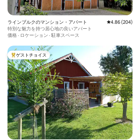
ラインブルクのマンション・アパート
レビュー204件
4.86 (204)
特別な魅力を持つ居心地の良いアパート
価格
·
ロケーション
·
駐車スペース
ゲストチョイス
大好評のゲストチョイスです。