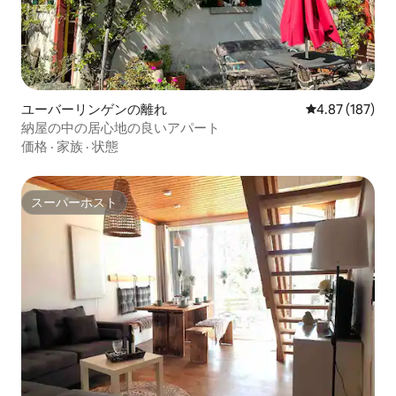
ユーバーリンゲンの離れ
レビュー187件
4.87 (187)
納屋の中の居心地の良いアパート
価格
·
家族
·
状態
スーパーホスト
スーパーホスト