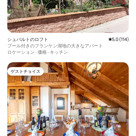
シュパルトのロフト
レビュー114
5.0 (114)
プール付きのフランケン湖地の大きなアパート
ロケーション
·
価格
·
キッチン
ゲストチョイス
ゲストチョイス