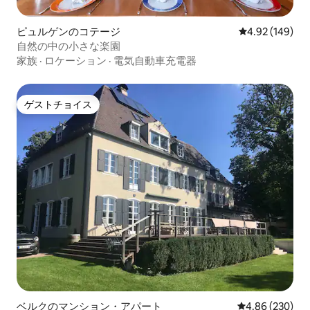
ピュルゲンのコテージ
レビュー149件
4.92 (149)
自然の中の小さな楽園
家族
·
ロケーション
·
電気自動車充電器
ゲストチョイス
ゲストチョイス
ベルクのマンション・アパート
レビュー230件
4.86 (230)