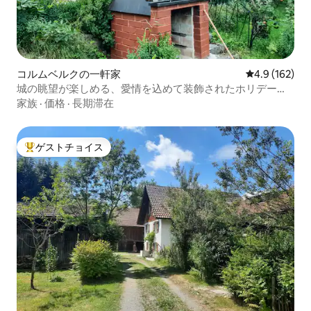
コルムベルクの一軒家
レビュー162
4.9 (162)
城の眺望が楽しめる、愛情を込めて装飾されたホリデーハ
ウス
家族
·
価格
·
長期滞在
ゲストチョイス
大好評のゲストチョイスです。