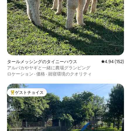
タールメッシングのタイニーハウス
レビュー152件
4.94 (152)
アルパカやヤギと一緒に農場グランピング
ロケーション
·
価格
·
就寝環境のクオリティ
ゲストチョイス
大好評のゲストチョイスです。