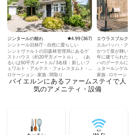
ジンタールの離れ
レビュー367件、5つ星中4.99
4.99 (367)
エウラスブルクの
シントール旧林庁 - 自然に愛らしい
エルバッハ・グー
ャレー
シントヴァルトの旧森林管理局にあるゲ
かつて星が輝いていた
ストハウス（約20平方メートル）。 （あ
年に建てられた歴
るいは50平方メートル/ 3名様：新しいフ
ハのグーテルにあ
ェワルト・アルテス・フォレスタムト・
ュタールンゲル湖
ジントール） 床暖房、ポケットコアマッ
あります。 デザインの良い別荘として新
ロケーション
·
家族
·
間取り
家族
·
ロケーショ
トレス、その他の心のこもったディテー
バイエルンにあるファームステイで人
たに生まれ変わりました。 1
ルを備えた高品質の設備。照明、絶対的
ペースで、一緒に
気のアメニティ・設備
な快適な雰囲気を作り出します テラスと
ープン。安定。 最大10
グリル付きの専用庭。 ローエンとシュペ
炉のある居間。 
ッサルトの素晴らしい景色 1 ペットOK 周
キッチン。 3つの
辺に美しい温泉とスキー場 最高の自転車
屋外ラウンジ。 到着する場所。 スイッチ
道ネットワーク、例えば、R2のローエネ
を切るために。 家族のために。 友人の輪
クスプレス・バイク道 自然のプール、ハ
のために。 一緒
イキング、フライフィッシング