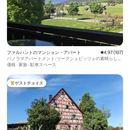
ファルハントのマンション・アパート
レビュー107件
4.97 (107)
パノラマアパートメント-ツークシュピッツェの素晴らしい
景色
価格
·
家族
·
駐車スペース
ゲストチョイス
大好評のゲストチョイスです。