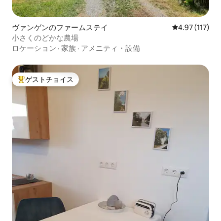
ヴァンゲンのファームステイ
レビュー117
4.97 (117)
小さくのどかな農場
ロケーション
·
家族
·
アメニティ・設備
ゲストチョイス
大好評のゲストチョイスです。