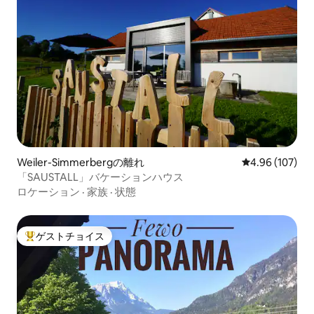
Weiler-Simmerbergの離れ
レビュー107件
4.96 (107)
「SAUSTALL」バケーションハウス
ロケーション
·
家族
·
状態
ゲストチョイス
大好評のゲストチョイスです。