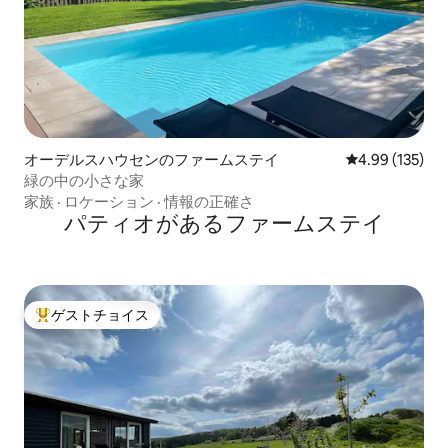
オーデルスハウセンのファームステイ
レビュー135件
4.99 (135)
緑の中の小さな家
家族
·
ロケーション
·
情報の正確さ
パティオがあるファームステイ
ゲストチョイス
大好評のゲストチョイスです。