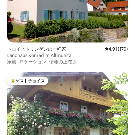
トロイヒトリンゲンの一軒家
レビュー170件
4.91 (170)
Landhaus Konrad im Altmühltal
家族
·
ロケーション
·
情報の正確さ
ゲストチョイス
大好評のゲストチョイスです。