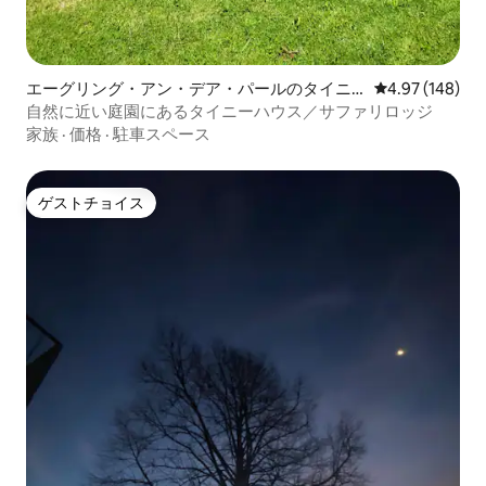
エーグリング・アン・デア・パールのタイニ
レビュー148件
4.97 (148)
ーハウス
自然に近い庭園にあるタイニーハウス／サファリロッジ
家族
·
価格
·
駐車スペース
ゲストチョイス
ゲストチョイス