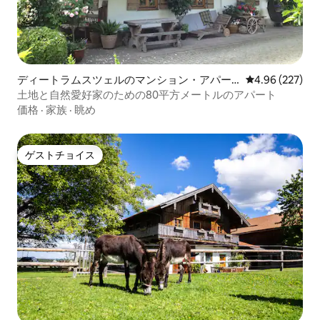
ディートラムスツェルのマンション・アパー
レビュー227件
4.96 (227)
ト
土地と自然愛好家のための80平方メートルのアパート
価格
·
家族
·
眺め
ゲストチョイス
ゲストチョイス