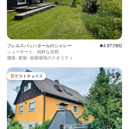
フレルスバッハタールのシャレー
レビュー185件
4.97 (185)
シュペサート、純粋な自然
価格
·
家族
·
就寝環境のクオリティ
ゲストチョイス
大好評のゲストチョイスです。