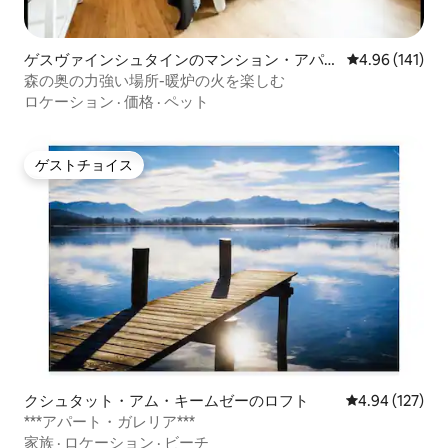
ゲスヴァインシュタインのマンション・アパー
レビュー141件
4.96 (141)
ト
森の奥の力強い場所-暖炉の火を楽しむ
ロケーション
·
価格
·
ペット
ゲストチョイス
ゲストチョイス
クシュタット・アム・キームゼーのロフト
レビュー127件
4.94 (127)
***アパート・ガレリア***
家族
·
ロケーション
·
ビーチ