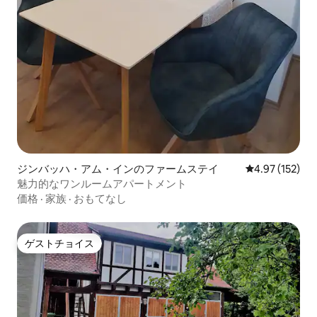
ジンバッハ・アム・インのファームステイ
レビュー152件
4.97 (152)
魅力的なワンルームアパートメント
価格
·
家族
·
おもてなし
ゲストチョイス
ゲストチョイス