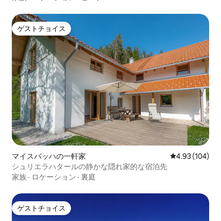
ゲストチョイス
ゲストチョイス
マイスバッハの一軒家
レビュー104件
4.93 (104)
シュリエラハタールの静かな隠れ家的な宿泊先
家族
·
ロケーション
·
裏庭
ゲストチョイス
ゲストチョイス