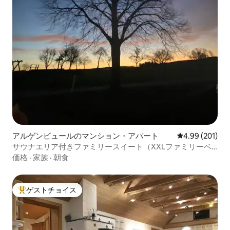
アルゲンビュールのマンション・アパート
レビュー201件
4.99 (201)
サウナエリア付きファミリースイート（XXLファミリーベ
ッド）
価格
·
家族
·
朝食
ゲストチョイス
大好評のゲストチョイスです。