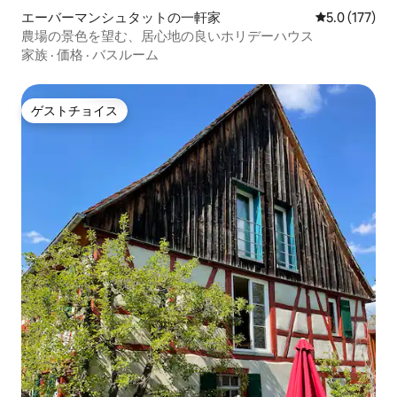
エーバーマンシュタットの一軒家
レビュー177
5.0 (177)
農場の景色を望む、居心地の良いホリデーハウス
家族
·
価格
·
バスルーム
ゲストチョイス
ゲストチョイス