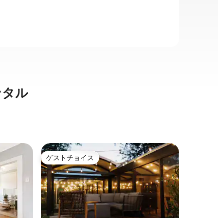
ンタル
バトンル
ゲストチョイス
ゲスト
ゲストチョイス
ゲスト
ミッドシ
ミッドシ
のおしゃ
エリアの
家です。
ンから約
家族
·
ロ