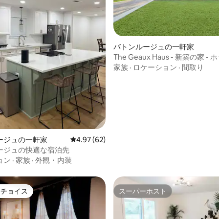
バトンルージュの一軒家
The Geaux Haus - 新築の家 
中5.0つ星の平均評価
ルイジアナ州立大学から2マイ
家族
·
ロケーション
·
間取り
ージュの一軒家
レビュー62件、5つ星中4.97つ星の平均評価
4.97 (62)
ージュの快適な宿泊先
ョン
·
家族
·
外観・内装
トチョイス
スーパーホスト
ゲストチョイスです。
スーパーホスト