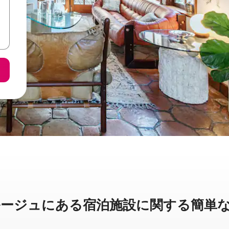
ュに⁠あ⁠る宿⁠泊⁠施⁠設⁠に関⁠す⁠る簡⁠単⁠な