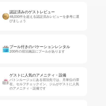
認証済みのゲ⁠ス⁠ト⁠レ⁠ビ⁠ュ⁠ー
48,030件を超える認証済みレビューを参考に選
びましょう
プール付きのバ⁠ケ⁠ー⁠シ⁠ョ⁠ンレ⁠ン⁠タ⁠ル
200件の宿泊施設にプールがあります
ゲストに人⁠気⁠のア⁠メ⁠ニ⁠テ⁠ィ・設⁠備
バトンルージュにある宿泊先では、月単位の滞
在、セ⁠ル⁠フチ⁠ェ⁠ッ⁠ク⁠イ⁠ン、ジムがゲストに人気
のアメニティ・設備です