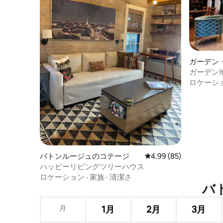
ガーデン
軒家
ガーデン地
ロケーシ
バトンルージュのコテージ
レビュー85件、5つ星中
4.99 (85)
ハッピーリビングツリーハウス
ロケーション
·
家族
·
清潔さ
バト
月
1月
2月
3月