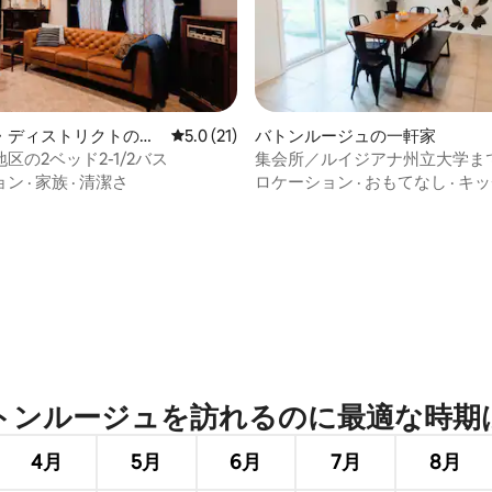
・ディストリクトの一
レビュー21件、5つ星中5.0つ星の平均評価
5.0 (21)
バトンルージュの一軒家
区の2ベッド2-1/2バス
集会所／ルイジアナ州立大学まで
寝室3部屋、バスルーム2つ／広
ョン
·
家族
·
清潔さ
ロケーション
·
おもてなし
·
キッ
4.99つ星の平均評価
ンルージュを訪⁠れ⁠るの⁠に最⁠適⁠な時⁠期⁠
4月
5月
6月
7月
8月