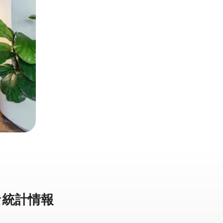
統⁠計⁠情⁠報