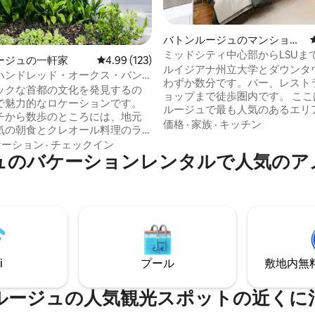
バトンルージュのマンショ
中4.96つ星の平均評価
ン・アパート
ミッドシティ中心部からLSUま
ージュの一軒家
レビュー123件、5つ星中4.99つ星の平均評価
4.99 (123)
新しく改装済み•
ルイジアナ州立大学とダウンタ
ハンドレッド・オークス・バン
わずか数分です。バー、レスト
ックな首都の文化を発見するの
ョップまで徒歩圏内です。 ここはバトン
で魅力的なロケーションです。
ルージュで最も人気のあるエリ
チから数歩のところには、地元
お部屋は新しく改装されました
価格
·
家族
·
キッチン
気の朝食とクレオール料理のラ
ルコニーと洗濯機/乾燥機があ
ートがあり、時々ライブミュー
ケーション
·
チェックイン
有壁がないので、静かでプライ
ュのバケーションレンタルで人気のア
楽しめます。 角を曲がると、自
す！ Wi-Fiとスマートテレビがあります。
ーヒー、熱ゆでザリガニ、夏の
路上駐車場もたくさんあります
ットが楽しめます。 人気のレス
ーと軽食をご用意してお待ちし
バー、ショッピングが楽しめる
す！ 大人数の場合は、メインハウスもご
パーキンスロード・オーバーパ
利用いただけます。
チャント・ディストリクトまで
airbnb.com/h/yournewfave
ぐです。 または、素敵なシティ
子供博物館まで歩いて行くこと
i
プール
敷地内無料駐
す。 ミッドシティ、ダウンタウ
ジアナ州立大学まで数分です。
ルージュの人気観光スポットの近くに