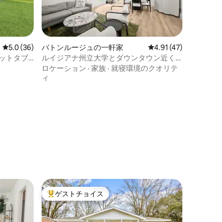
レビュー36件、5つ星中5.0つ星の平均評価
5.0 (36)
バトンルージュの一軒家
レビュー47件、5つ星
4.91 (47)
- ホットタブ
ルイジアナ州立大学とダウンタウン近く
ル
のモダンなバトンルージュの家
ロケーション
·
家族
·
就寝環境のクオリテ
ィ
ゲストチョイス
大好評のゲストチョイスです。