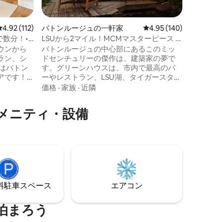
ら約3.
イル以内
ーテイメ
レビュー112件、5つ星中4.92つ星の平均評価
4.92 (112)
バトンルージュの一軒家
レビュー140件、5つ星
4.95 (140)
ます。 
で数分！•
LSUから2マイル！MCMマスターピース -
ト家電と
10名様用
ウンから
バトンルージュの中心部にあるこのミッ
シティヘ
ラン、シ
ドセンチュリーの傑作は、建築家の夢で
地を味わ
す。グリーンハウスは、市内で最高のバ
設備がす
アです！
ーやレストラン、LSU湖、タイガースタジ
。専用バ
アム、リバーセンターから数分です。 ゲ
価格
·
家族
·
近隣
ります。共
ームや特別なイベントのために町にいる
ベートで
場合でも、細心の注意を払ってデザイン
メニティ・設備
された寝室、スパのようなバスルーム
。コーヒ
（マスターベッドルームにはジャグジー
ておりま
付き！ ）、3つのプライベートガーデン、
またはゲームルームスタジオで、お客様
とゲストの方々は十分なスペースとR&Rを
確実に見つけることができます。
⁠車ス⁠ペ⁠ー⁠ス
エアコン
泊まろう