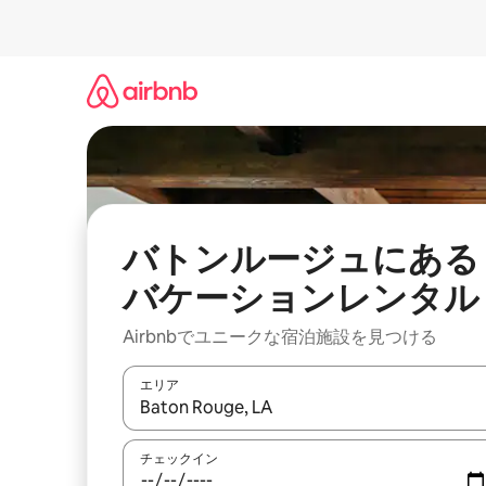
コ
ン
テ
ン
ツ
に
ス
キ
ッ
プ
バトンルージュにある
バケーションレンタル
Airbnbでユニークな宿泊施設を見つける
エリア
検索結果が表示されたら、上下の矢印キーを使っ
チェックイン