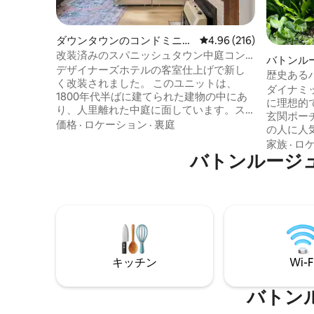
ダウンタウンのコンドミニア
レビュー216件、5つ星
4.96 (216)
ム
改装済みのスパニッシュタウン中庭コン
バトンル
ドミニアム|キングベッド
デザイナーズホテルの客室仕上げで新し
歴史ある
く改装されました。 このユニットは、
ガロー
ダイナミ
1800年代半ばに建てられた建物の中にあ
に理想的
り、人里離れた中庭に面しています。ス
玄関ポー
ペインタウンの歴史地区にある州都庁か
価格
·
ロケーション
·
裏庭
の人に人
ら2ブロック先に位置しています。 食事、
ンチプレ
家族
·
ロ
飲み物、観光スポットまで徒歩で行けま
バトンルージ
ジックも
す。 フルキッチンとユニット内のランド
家焙煎コ
リー。 EV：ChargePointレベル2 NACS充
シャーベ
電器が利用可能です。 CCS1とJ1772には
トラン、
独自のアダプタが必要です。 敷地内に1台
活気ある
分の無料駐車スペースあり。 キングサイ
ス・マー
ズベッド、2脚の椅子が変換可能 - お子様
徒歩です
に最適です！ ベビー用品と自転車のレン
パークと
タルが可能です！
キッチン
Wi-F
もできま
ン、ルイ
バトン