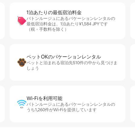
1泊あたりの最⁠低⁠宿⁠泊⁠料⁠金
バトンルージュにあるバケーションレンタルの
最低宿泊料金は、1泊あたり¥1,584 JPYです
（税・手数料を除く）
ペットOKのバ⁠ケ⁠ー⁠シ⁠ョ⁠ンレ⁠ン⁠タ⁠ル
ペットと泊まれる宿泊先510件の中から見つけま
しょう
Wi-Fiを利⁠用⁠可⁠能
バトンルージュにあるバケーションレンタルの
うち1,260件がWi-Fiを提供しています