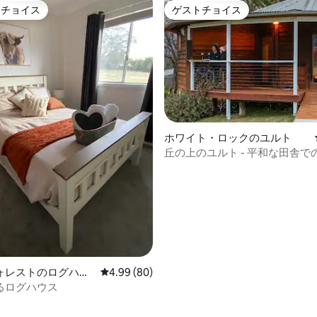
トチョイス
ゲストチョイス
ゲストチョイスです。
ゲストチョイス
ホワイト・ロックのユルト
4.88つ星の平均評価
丘の上のユルト - 平和な田舎で
ォレストのログハウ
レビュー80件、5つ星中4.99つ星の平均評価
4.99 (80)
るログハウス