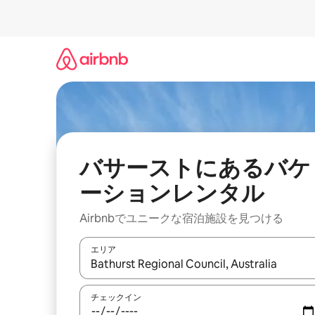
コ
ン
テ
ン
ツ
に
ス
キ
ッ
プ
バサーストにあるバケ
ーションレンタル
Airbnbでユニークな宿泊施設を見つける
エリア
検索結果が表示されたら、上下の矢印キーを使っ
チェックイン