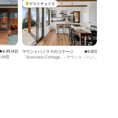
ゲストチョイス
大好評のゲストチョイスです。
レビュー42件、5つ星中4.95つ星の平均評価
4.95 (42)
マウントパノラマのコテージ
レビュー61件、5
5 (61)
の休暇
「Avonview Cottage」- マウント・パノ
ラマ