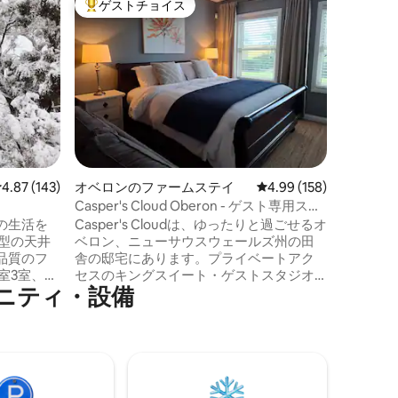
ゲストチョイス
ゲスト
大好評のゲストチョイスです。
ゲスト
農場のラグ
ブドウ園
目を覚ま
専用のお
ザインの
地とのつ
立した各
保でき、
リア、そ
BoxGr
レビュー143件、5つ星中4.87つ星の平均評価
4.87 (143)
オベロンのファームステイ
レビュー158件、5つ星
4.99 (158)
注： •
る2つの
Casper's Cloud Oberon - ゲスト専用スタ
めは、写
ジオ
の生活を
Casper's Cloudは、ゆったりと過ごせるオ
のと若干
型の天井
ベロン、ニューサウスウェールズ州の田
品質のフ
舎の邸宅にあります。プライベートアク
室3室、エ
セスのキングスイート・ゲストスタジオ
ニティ・設備
タイリッ
は、オベロン高地の本質を捉えるように
敷地には、
設計されています。ゲートを閉めて、敷
大な庭の
地内の静けさと美しい庭園に浸ることが
ティンの
できます。みなさまをお迎えできること
果樹園が
を楽しみにしております！ スタジオで提
などの木
供される朝食は、トースト、調味料、ヨ
ジナルユ
ーグルト、ミューズリーで構成されてい