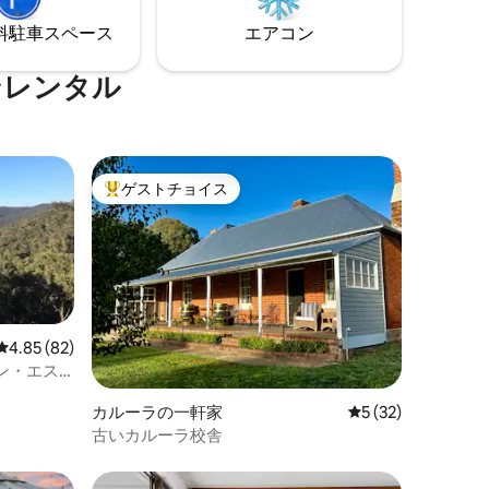
提供しま
ます。 農場の新鮮な卵もご購入いただけ
⁠車ス⁠ペ⁠ー⁠ス
エアコン
美しい田
ます。 私たちの農場で生産されたものを
週末の隠
お持ち帰りください。
ンレンタル
ゲストチョイス
大好評のゲストチョイスです。
レビュー82件、5つ星中4.85つ星の平均評価
4.85 (82)
ン・エス
カルーラの一軒家
レビュー32件、5
5 (32)
古いカルーラ校舎