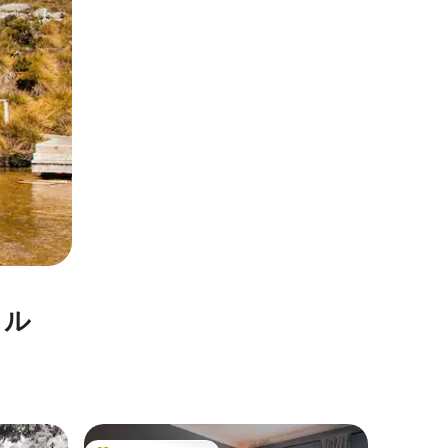
タル
バサース