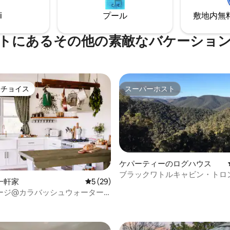
す。 素晴らしい専用ファイヤー
ーカリの木々がプライバシーを
i
プール
敷地内無料駐
屋外バス。 ミルソープの歴史的
す。 プライベートで絵のように
べてのレストラン、カフェ、セ
舎のロケーションにあります。 
、ブティックショップまでわず
れ家にぴったりです！
トにあるその他の素敵なバケーショ
す。
トチョイス
スーパーホスト
ゲストチョイスです。
スーパーホスト
ケパーティーのログハウス
ブラックワトルキャビン・トロ
4.96つ星の平均評価
一軒家
レビュー29件、5つ星中5つ星の平均評価
5 (29)
ケープ・キャパティ
ージ@カラバッシュウォーター