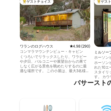
ゲストチョイス
ゲス
大好評のゲストチョイスです。
大好評の
ワランのログハウス
レビュー290件、5つ星中
4.98 (290)
コンマラマウンテンビュー・キャビン
ミルソー
くつろいでリラックスしたり、ワラビー
ホーソン
や夕日、バルコニーや展望台からの果て
ホーソン
しなく広がる景色を眺めたりするのに最
れた10
適な場所です。 この小屋は、最大3名様ま
スタイリ
で快適にご宿泊いただけるモダンなオー
す。 カ
プンプランのスタジオ小屋です。 コンマ
バサースト
山、マッ
ラは67ヘクタール（167エーカー）です。
見渡せます。 美しいキング
4kmの小道やトレイルを散歩やサイクリ
ド（ご要
ングで走ったり、ガイド付きのサンセッ
ドをご用
ト・ワイルドライフ・ウォーク（100ドル
チンとバ
相当）に参加して、私たちの野生生物保
トまたは
護区で絶滅危惧種の動物を見たりしまし
馬、ジャ