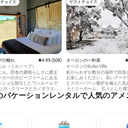
トチョイス
ゲストチョイス
ゲストチョイスです。
ゲストチョイス
4.98つ星の平均評価
プの離れ
レビュー508件、5つ星中4.99つ星の平均評価
4.99 (508)
オベロンの一軒家
ヒル（ミルソープ）
オベロンのKubo Villa
ヒル。田舎の素晴らしさに囲ま
町からわずか数分の場所で田舎
エーカーのホビーファームにある
お楽しみください。 高いアーチ
ッシュな独立したワンルームで
とスローバーン暖炉を備えた高
ウリガ・クリークとカノボラス
ァミリーホーム。 広々とした寝
のバケーションレンタルで人気のアメ
コーリー山の素晴らしい景色が
ンターテイメントスペース、ス
サイズのベッ
シュなキッチン。 6エーカーの
望に応じてツインシングルベッ
壮大な庭と木々があります。 広
意いたします）フルグルメキッ
ベッドにはデイビッド・オース
スルーム。 フルブレックファス
バラが植えられており、家には
ハンパーが用意されています。
あります。 針葉樹、オーク、桜
ージー牛、ニワトリを見ること
が植えられています。 高いオリ