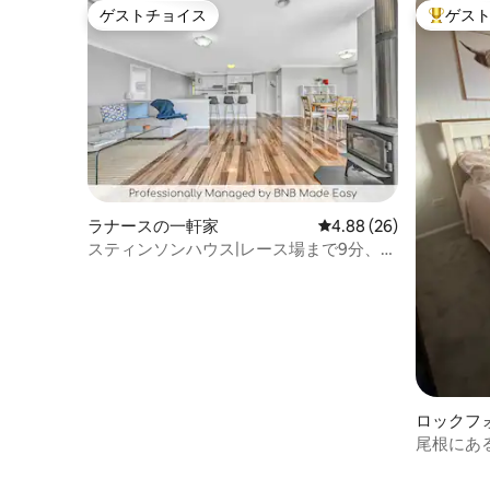
ゲストチョイス
ゲス
ゲストチョイス
大好評の
ラナースの一軒家
レビュー26件、5つ星中
4.88 (26)
スティンソンハウス|レース場まで9分、静
かな隠れ家
ロックフ
ス
尾根にあ