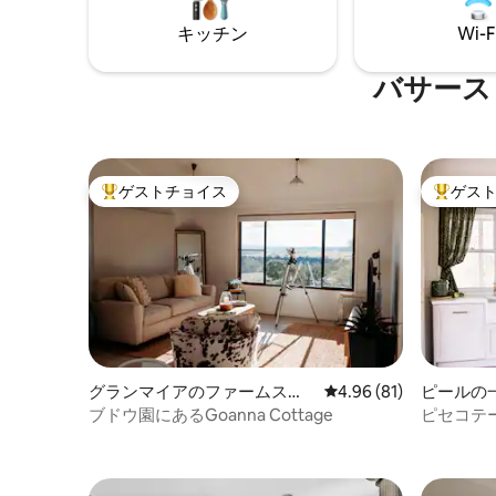
ょう。 清潔でモダンなキャビンは、美し
ができま
い低木林の中にあり、コンマラ・ホーム
キッチン
Wi-F
ピットと
ステッドの近くで、バサーストからわず
な村とす
か15分です。
ラードア
バサース
か数分で
ゲストチョイス
ゲス
大好評のゲストチョイスです。
大好評の
グランマイアのファームステ
レビュー81件、5つ星中
4.96 (81)
ピールの
イ
ブドウ園にあるGoanna Cottage
ピセコテ
ズ