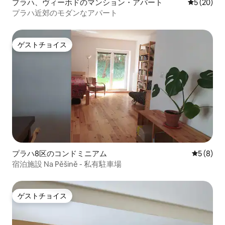
プラハ、ヴィーホドのマンション・アパート
レビュー2
5 (20)
プラハ近郊のモダンなアパート
ゲストチョイス
ゲストチョイス
プラハ8区のコンドミニアム
レビュー
5 (8)
宿泊施設 Na Pěšině - 私有駐車場
ゲストチョイス
ゲストチョイス