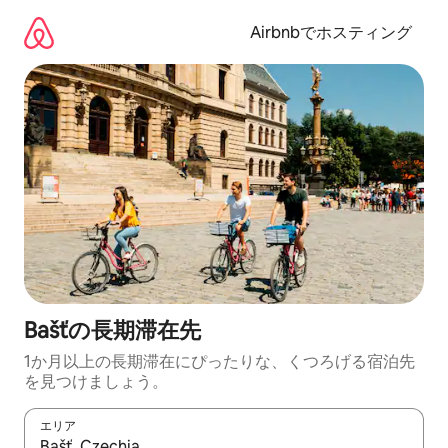
コ
ン
Airbnbでホスティング
テ
ン
ツ
に
ス
キ
ッ
プ
Bašťの長期滞在先
1か月以上の長期滞在にぴったりな、くつろげる宿泊先
を見つけましょう。
エリア
検索結果が表示されたら、上下の矢印キーを使って移動するか、