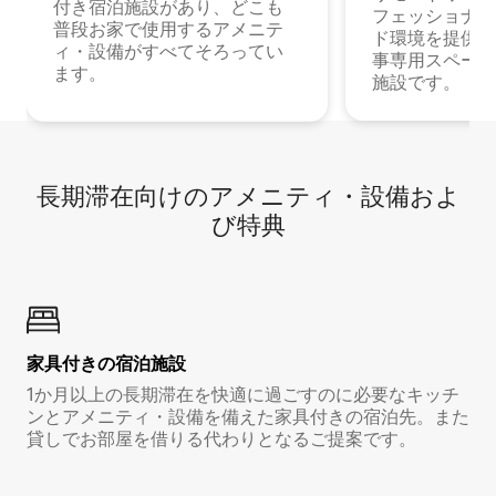
付き宿泊施設があり、どこも
フェッショナル
普段お家で使用するアメニテ
ド環境を提供する
ィ・設備がすべてそろってい
事専用スペース
ます。
施設です。
長期滞在向け⁠のア⁠メ⁠ニ⁠テ⁠ィ⁠・設⁠備⁠およ
び特⁠典
家具付き⁠の宿⁠泊⁠施⁠設
1か月以上の長期滞在を快適に過ごすのに必要なキッチ
ンとアメニティ・設備を備えた家具付きの宿泊先。また
貸しでお部屋を借りる代わりとなるご提案です。