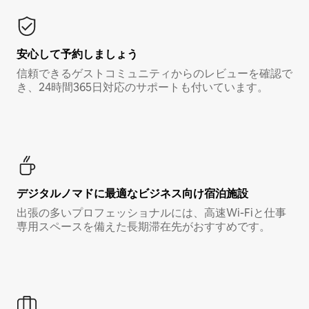
安心して予約しましょう
信頼できるゲストコミュニティからのレビューを確認で
き、24時間365日対応のサポートも付いています。
デジタルノマド⁠に最⁠適⁠なビ⁠ジ⁠ネ⁠ス⁠向⁠け宿⁠泊⁠施⁠設
出張の多いプロフェッショナルには、高速Wi-Fiと仕事
専用スペースを備えた長期滞在先がおすすめです。