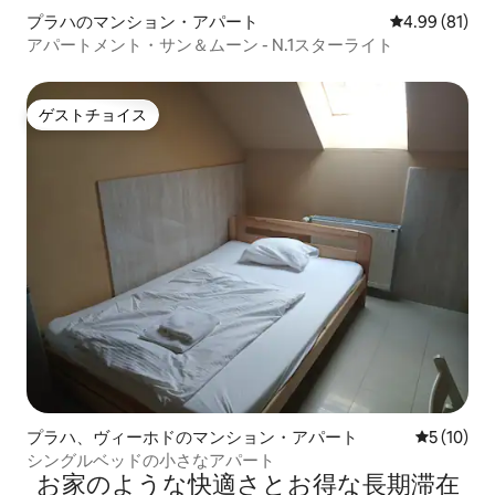
プラハのマンション・アパート
レビュー81件
4.99 (81)
アパートメント・サン＆ムーン - N.1スターライト
ゲストチョイス
ゲストチョイス
プラハ、ヴィーホドのマンション・アパート
レビュー1
5 (10)
シングルベッドの小さなアパート
お家のような快⁠適⁠さ⁠とお⁠得⁠な長⁠期⁠滞⁠在