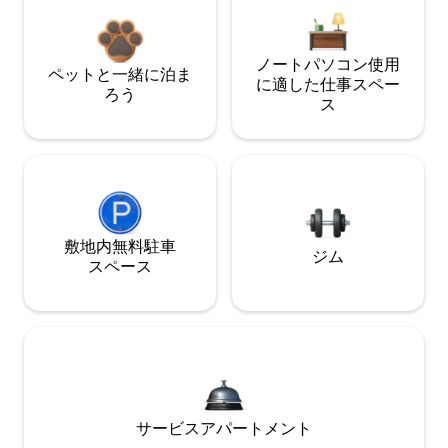
ノートパソコン使用
ペットと一緒に泊ま
に適した仕事スペー
ろう
ス
敷地内無料駐⁠車
ジム
ス⁠ペ⁠ー⁠ス
サービスアパートメント