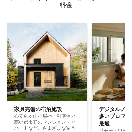
料⁠金
家具完備の宿⁠泊⁠施⁠設
デジタルノマド
多⁠いプ⁠ロ⁠フ⁠ェ⁠
心安らぐ山小屋や、利便性の
高い都市部のマンション・ア
最⁠適
パートなど、さまざまな家具
リモートワーク