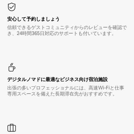
安心して予約しましょう
信頼できるゲストコミュニティからのレビューを確認で
き、24時間365日対応のサポートも付いています。
デジタルノマド⁠に最⁠適⁠なビ⁠ジ⁠ネ⁠ス⁠向⁠け宿⁠泊⁠施⁠設
出張の多いプロフェッショナルには、高速Wi-Fiと仕事
専用スペースを備えた長期滞在先がおすすめです。