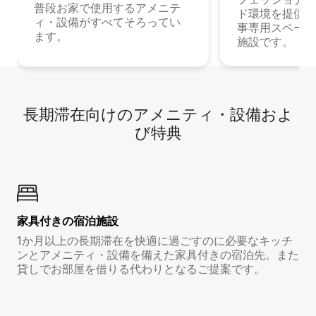
普段お家で使用するアメニテ
ド環境を提供する
ィ・設備がすべてそろってい
事専用スペース
ます。
施設です。
長期滞在向け⁠のア⁠メ⁠ニ⁠テ⁠ィ⁠・設⁠備⁠およ
び特⁠典
家具付き⁠の宿⁠泊⁠施⁠設
1か月以上の長期滞在を快適に過ごすのに必要なキッチ
ンとアメニティ・設備を備えた家具付きの宿泊先。また
貸しでお部屋を借りる代わりとなるご提案です。