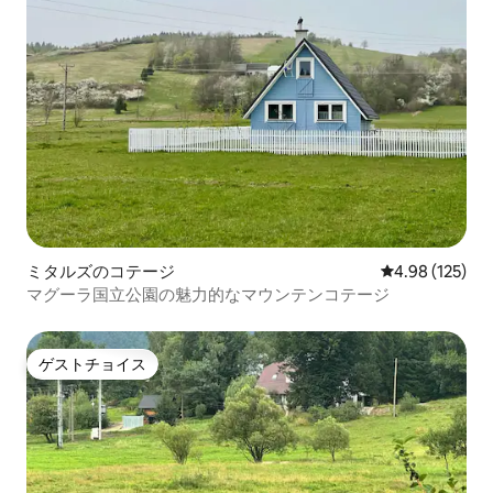
ミタルズのコテージ
レビュー125件
4.98 (125)
マグーラ国立公園の魅力的なマウンテンコテージ
ゲストチョイス
ゲストチョイス