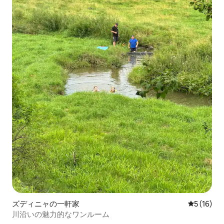
ズディニャの一軒家
レビュー1
5 (16)
川沿いの魅力的なワンルーム