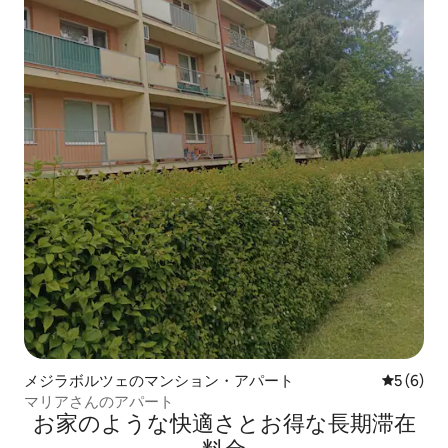
メジラボルツェのマンション・アパート
レビュー
5 (6)
マリアさんのアパート
お家のような快⁠適⁠さ⁠とお⁠得⁠な長⁠期⁠滞⁠在