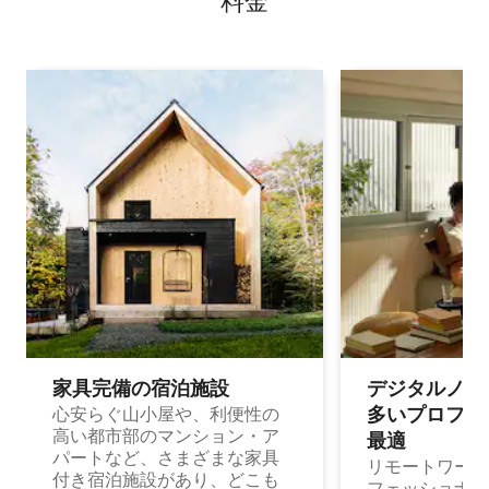
料⁠金
家具完備の宿⁠泊⁠施⁠設
デジタルノマド
多⁠いプ⁠ロ⁠フ⁠ェ⁠
心安らぐ山小屋や、利便性の
高い都市部のマンション・ア
最⁠適
パートなど、さまざまな家具
リモートワーク
付き宿泊施設があり、どこも
フェッショナル