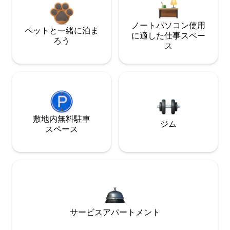
ノートパソコン使用
ペットと一緒に泊ま
に適した仕事スペー
ろう
ス
敷地内無料駐⁠車
ジム
ス⁠ペ⁠ー⁠ス
サービスアパートメント