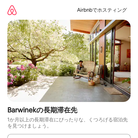
コ
ン
Airbnbでホスティング
テ
ン
ツ
に
ス
キ
ッ
プ
Barwinekの長期滞在先
1か月以上の長期滞在にぴったりな、くつろげる宿泊先
を見つけましょう。