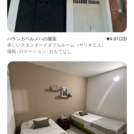
バランカベルメハの個室
レビュー23件
4.61 (23)
美しいスタンダードダブルルーム（ヤリギエス）
価格
·
ロケーション
·
おもてなし