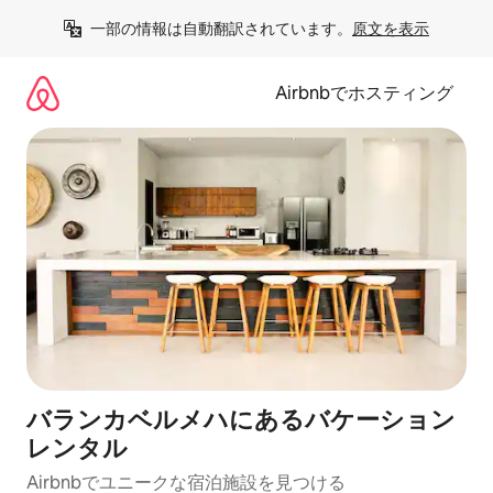
コ
一部の情報は自動翻訳されています。
原文を表示
ン
テ
ン
Airbnbでホスティング
ツ
に
ス
キ
ッ
プ
バランカベルメハにあるバケーション
レンタル
Airbnbでユニークな宿泊施設を見つける