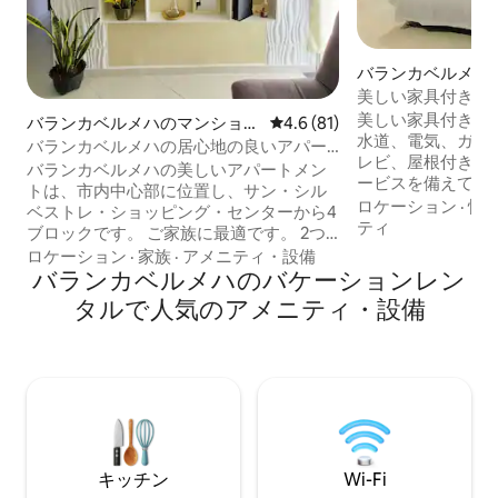
バランカベルメハ
ン・アパート
美しい家具付きワ
車場付き。
美しい家具付きワ
バランカベルメハのマンショ
レビュー81件、5つ星中4.6
4.6 (81)
水道、電気、ガス
ン・アパート
バランカベルメハの居心地の良いアパー
レビ、屋根付き駐
ト
バランカベルメハの美しいアパートメン
ービスを備えてい
トは、市内中心部に位置し、サン・シル
チン、クローゼッ
ロケーション
·
快
ベストレ・ショッピング・センターから4
ダブルベッド、ダ
ティ
ブロックです。 ご家族に最適です。 2つ
イトテーブル、ラ
の部屋があります（1つの部屋にはダブル
ロケーション
·
家族
·
アメニティ・設備
機、シャワー、ラ
ベッドと補助ベッド、専用バスルーム、
バランカベルメハのバケーションレン
ー、洗濯機、ブラ
エアコンがあります）（もう1つの部屋に
タルで人気のアメニティ・設備
具、アイロンが備
はシングルベッド2台と扇風機がありま
は、ダイアゴナル36a
す）ソファベッド、60インチテレビ。 ま
です。 バランカ
た、設備の整ったキッチン、補助バスル
ーム、冷蔵庫、洗濯機、バルコニーもあ
ります。 アパートから1ブロックの場所に
ある24時間営業の公共駐車場での追加料
金による駐車オプション。
キッチン
Wi-Fi