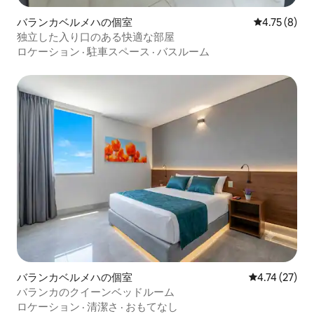
バランカベルメハの個室
レビュー8件
4.75 (8)
独立した入り口のある快適な部屋
ロケーション
·
駐車スペース
·
バスルーム
バランカベルメハの個室
レビュー27件
4.74 (27)
バランカのクイーンベッドルーム
ロケーション
·
清潔さ
·
おもてなし