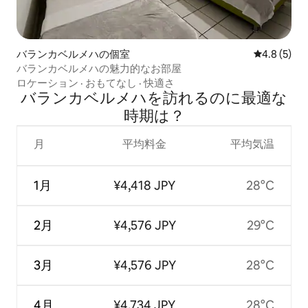
バランカベルメハの個室
レビュー5
4.8 (5)
バランカベルメハの魅力的なお部屋
ロケーション
·
おもてなし
·
快適さ
バランカベルメハを訪⁠れ⁠るの⁠に最⁠適⁠な
時⁠期⁠は⁠？
月
平均料金
平均気温
1月
¥4,418 JPY
28°C
2月
¥4,576 JPY
29°C
3月
¥4,576 JPY
28°C
4月
¥4,734 JPY
28°C