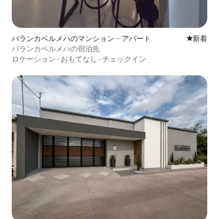
バランカベルメハのマンション・アパート
新しい宿
新着
バランカベルメハの宿泊先
ロケーション
·
おもてなし
·
チェックイン