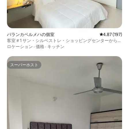
バランカベルメハの個室
レビュー197件
4.87 (197)
客室＃1 サン・シルベストレ・ショッピングセンターから徒
歩圏内の豪華な客室
ロケーション
·
価格
·
キッチン
スーパーホスト
スーパーホスト