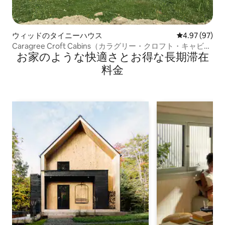
ウィッドのタイニーハウス
レビュー97件
4.97 (97)
Caragree Croft Cabins（カラグリー・クロフト・キャビン
お家のような快⁠適⁠さ⁠とお⁠得⁠な長⁠期⁠滞⁠在
ズ） （ポッド1）
料⁠金