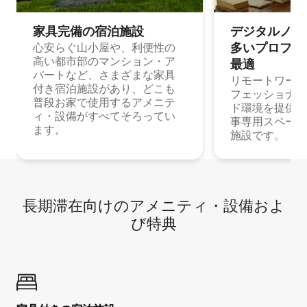
家具完備の宿⁠泊⁠施⁠設
デジタルノマド
多⁠いプ⁠ロ⁠フ⁠ェ⁠
心安らぐ山小屋や、利便性の
高い都市部のマンション・ア
最⁠適
パートなど、さまざまな家具
リモートワーク
付き宿泊施設があり、どこも
フェッショナル
普段お家で使用するアメニテ
ド環境を提供する
ィ・設備がすべてそろってい
事専用スペース
ます。
施設です。
長期滞在向け⁠のア⁠メ⁠ニ⁠テ⁠ィ⁠・設⁠備⁠およ
び特⁠典