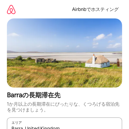
コ
ン
Airbnbでホスティング
テ
ン
ツ
に
ス
キ
ッ
プ
Barraの長期滞在先
1か月以上の長期滞在にぴったりな、くつろげる宿泊先
を見つけましょう。
エリア
検索結果が表示されたら、上下の矢印キーを使って移動するか、