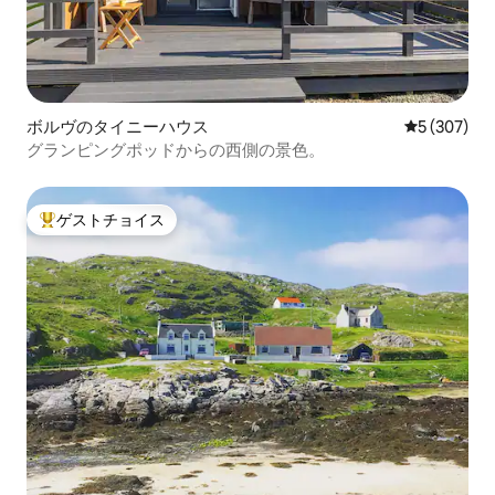
ボルヴのタイニーハウス
レビュー30
5 (307)
グランピングポッドからの西側の景色。
ゲストチョイス
大好評のゲストチョイスです。