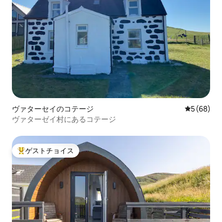
ヴァターセイのコテージ
レビュー6
5 (68)
ヴァターゼイ村にあるコテージ
ゲストチョイス
大好評のゲストチョイスです。