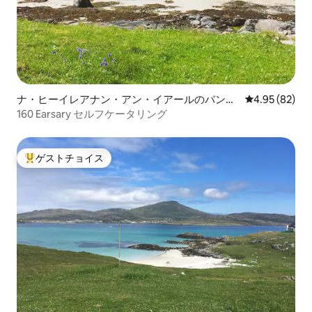
ナ・ヒーイレアナン・アン・イアールのバンガ
レビュー82件
4.95 (82)
ロー
160 Earsary セルフケータリング
ゲストチョイス
大好評のゲストチョイスです。