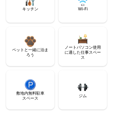
キッチン
Wi-Fi
ノートパソコン使用
ペットと一緒に泊ま
に適した仕事スペー
ろう
ス
敷地内無料駐⁠車
ジム
ス⁠ペ⁠ー⁠ス