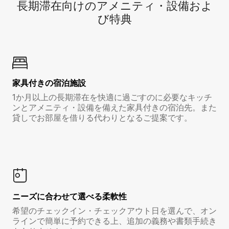
長期滞在向け⁠のア⁠メ⁠ニ⁠テ⁠ィ⁠・設⁠備⁠およ
び特⁠典
家具付き⁠の宿⁠泊⁠施⁠設
1か月以上の長期滞在を快適に過ごすのに必要なキッチ
ンとアメニティ・設備を備えた家具付きの宿泊先。また
貸しでお部屋を借りる代わりとなるご提案です。
ニーズに合わせて選べる柔軟性
希望のチェックイン・チェックアウト日を選んで、オン
ラインで簡単に予約できる上、追加の義務や書類手続き