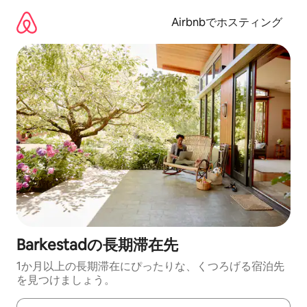
コ
ン
Airbnbでホスティング
テ
ン
ツ
に
ス
キ
ッ
プ
Barkestadの長期滞在先
1か月以上の長期滞在にぴったりな、くつろげる宿泊先
を見つけましょう。