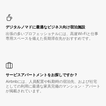
デジタルノマド⁠に最⁠適⁠なビ⁠ジ⁠ネ⁠ス⁠向⁠け宿⁠泊⁠施⁠設
出張の多いプロフェッショナルには、高速Wi-Fiと仕事
専用スペースを備えた長期滞在先がおすすめです。
サービスアパートメントをお探しですか？
Airbnbには、人員配置や転勤時の宿泊先、および社宅
としての利用に最適な家具完備のマンション・アパート
が掲載されています。