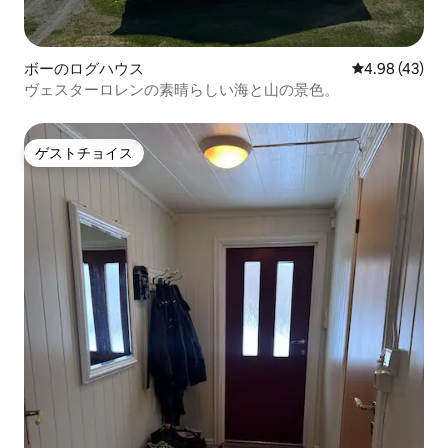
ボーのログハウス
レビュー43件
4.98 (43)
ヴェスターロレンの素晴らしい海と山の景色。
ゲストチョイス
ゲストチョイス