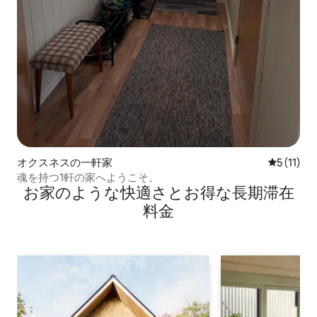
オクスネスの一軒家
レビュー1
5 (11)
魂を持つ1軒の家へようこそ。
お家のような快⁠適⁠さ⁠とお⁠得⁠な長⁠期⁠滞⁠在
料⁠金