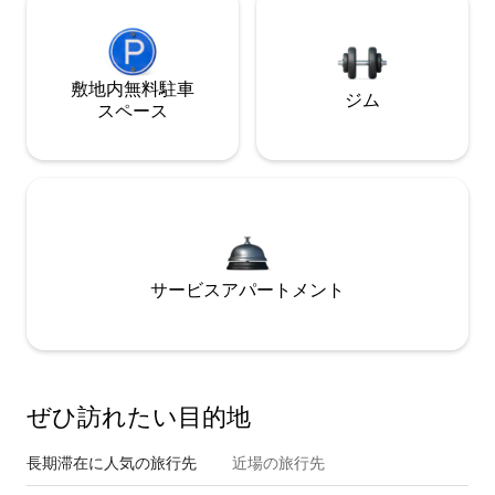
敷地内無料駐⁠車
ジム
ス⁠ペ⁠ー⁠ス
サービスアパートメント
ぜひ訪⁠れ⁠た⁠い目⁠的⁠地
長期滞在に人気の旅行先
近場の旅行先