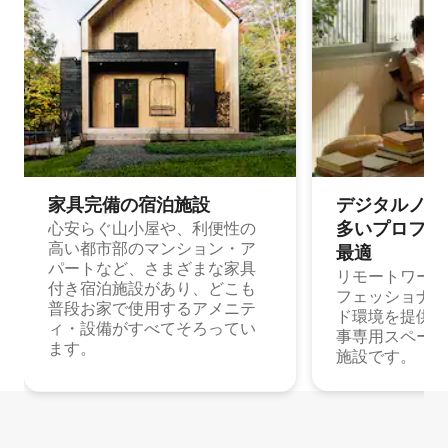
家具完備の宿⁠泊⁠施⁠設
デジタルノマド
多⁠いプ⁠ロ⁠フ⁠ェ⁠
心安らぐ山小屋や、利便性の
高い都市部のマンション・ア
最⁠適
パートなど、さまざまな家具
リモートワーク
付き宿泊施設があり、どこも
フェッショナル
普段お家で使用するアメニテ
ド環境を提供する
ィ・設備がすべてそろってい
事専用スペース
ます。
施設です。