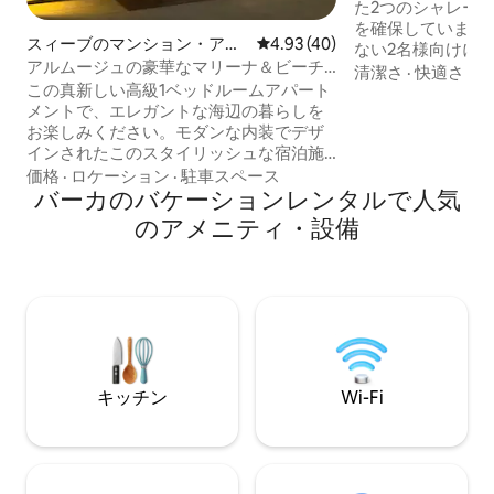
た2つのシャレー
を確保しています シャレーは子供連れの
スィーブのマンション・アパ
レビュー40件、5つ星中4.93
4.93 (40)
ない2名様向けに設計
ート
アルムージュの豪華なマリーナ＆ビーチ
しの予約の場合、
清潔さ
·
快適さ
·
情
フロントのアパート
この真新しい高級1ベッドルームアパート
の女性グループが許
メントで、エレガントな海辺の暮らしを
プルが非常に洗練
お楽しみください。モダンな内装でデザ
ックスできる場所
インされたこのスタイリッシュな宿泊施
用される素材、家
設は、快適さとプライバシーを提供し、
げ、照明の観点か
価格
·
ロケーション
·
駐車スペース
マスカットで最も高級なウォーターフロ
バーカのバケーションレンタルで人気
に調整され、設計され
ントコミュニティ内にあり、空港から10
レーの設備 コー
のアメニティ・設備
分の距離に位置しています。さらに、リ
コーナー 温水プー
ゾートスタイルの高級アメニティ・設備
ー サービス すべての予約に無料のスナッ
もご利用いただけます。 カップル、ビジ
クバスケット す
ネスパーソン、長期滞在のゲストに最適
飲料水
です。 ご滞在がリゾートのように感じら
れる素晴らしい施設をご利用いただけま
す。 • 🏊マリーナを見下ろすインフィニ
ティプール • 💪 設備の整ったジム • 🧘サ
キッチン
Wi-Fi
ウナとスチームルーム