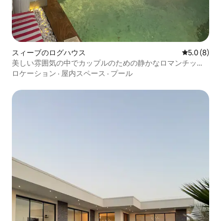
スィーブのログハウス
レビュー8
5.0 (8)
美しい雰囲気の中でカップルのための静かなロマンチック
な滞在
ロケーション
·
屋内スペース
·
プール