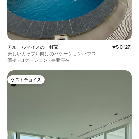
アル・ルマイスの一軒家
レビュー27
5.0 (27)
美しいカップル向けのバケーションハウス
価格
·
ロケーション
·
長期滞在
ゲストチョイス
ゲストチョイス