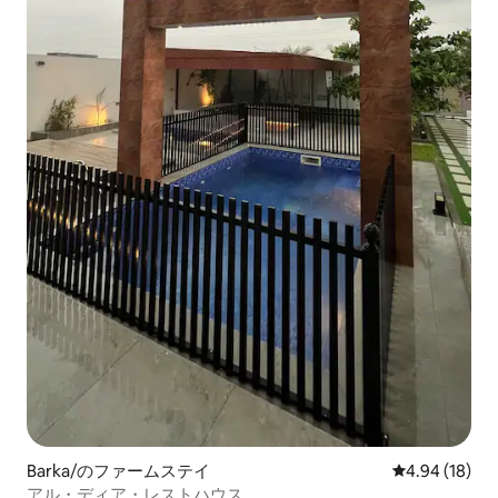
Barka/のファームステイ
レビュー18件
4.94 (18)
アル・ディア・レストハウス