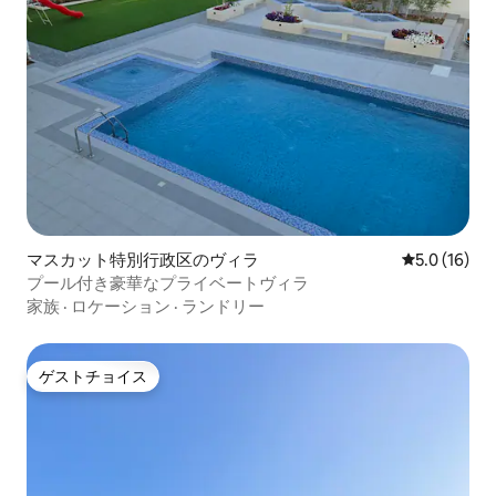
マスカット特別行政区のヴィラ
レビュー16
5.0 (16)
プール付き豪華なプライベートヴィラ
家族
·
ロケーション
·
ランドリー
ゲストチョイス
ゲストチョイス