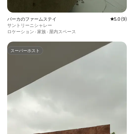
バーカのファームステイ
レビュー9
5.0 (9)
サントリーニシャレー
ロケーション
·
家族
·
屋内スペース
スーパーホスト
スーパーホスト