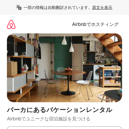
コ
一部の情報は自動翻訳されています。
原文を表示
ン
テ
ン
Airbnbでホスティング
ツ
に
ス
キ
ッ
プ
バーカにあるバケーションレンタル
Airbnbでユニークな宿泊施設を見つける