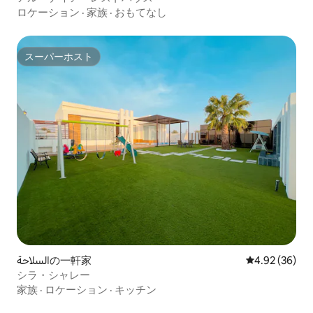
ロケーション
·
家族
·
おもてなし
スーパーホスト
スーパーホスト
السلاحةの一軒家
レビュー36件
4.92 (36)
シラ・シャレー
家族
·
ロケーション
·
キッチン