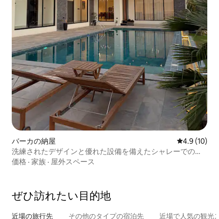
バーカの納屋
レビュー10
4.9 (10)
洗練されたデザインと優れた設備を備えたシャレーでの豪
華な体験
価格
·
家族
·
屋外スペース
ぜひ訪⁠れ⁠た⁠い目⁠的⁠地
近場の旅行先
その他のタ⁠イ⁠プ⁠の宿⁠泊⁠先
近場で人気の観光