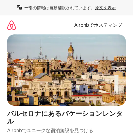
コ
一部の情報は自動翻訳されています。
原文を表示
ン
テ
ン
Airbnbでホスティング
ツ
に
ス
キ
ッ
プ
バルセロナにあるバケーションレンタ
ル
Airbnbでユニークな宿泊施設を見つける