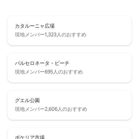
espacio. En el apartamento encontrarás;
WIFFI, AACC, CALEFACCION PLASMA
TV y todo tipo de electrodomésticos.
También disfrutarás de: servicio de
カタルーニャ広場
habitaciones, servicio de lavandería,
servicio de planchado y mueble bar.
現地メンバー1,323人のおすすめ
Cesta de Bienvenida. Todo ello incluido
en el precio. APARTAMENTO TURÍSTICO
CON LICENCIA
バルセロネータ・ビーチ
現地メンバー695人のおすすめ
グエル公園
現地メンバー2,606人のおすすめ
ボケリア市場