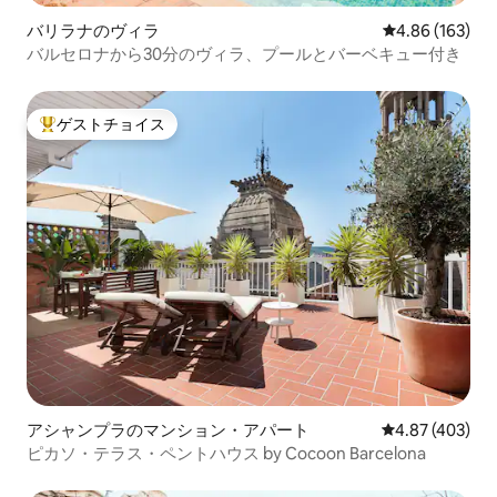
バリラナのヴィラ
レビュー163件
4.86 (163)
バルセロナから30分のヴィラ、プールとバーベキュー付き
ゲストチョイス
大好評のゲストチョイスです。
アシャンプラのマンション・アパート
レビュー403件
4.87 (403)
ピカソ・テラス・ペントハウス by Cocoon Barcelona