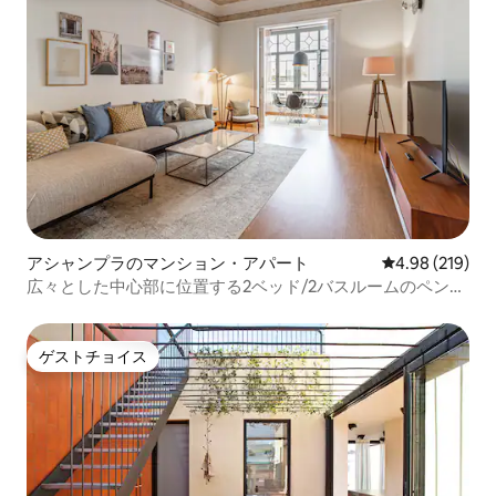
アシャンプラのマンション・アパート
レビュー219件
4.98 (219)
広々とした中心部に位置する2ベッド/2バスルームのペント
ハウス
ゲストチョイス
ゲストチョイス