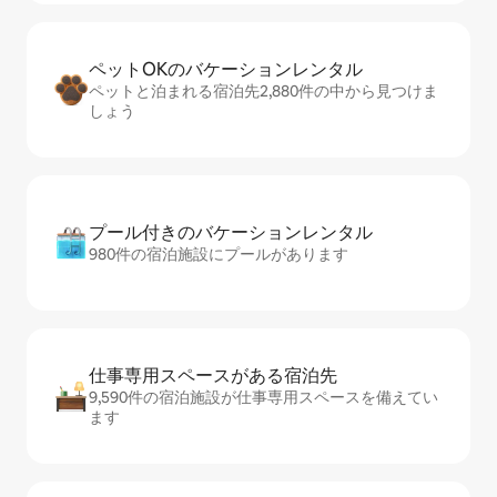
ペットOKのバ⁠ケ⁠ー⁠シ⁠ョ⁠ンレ⁠ン⁠タ⁠ル
ペットと泊まれる宿泊先2,880件の中から見つけま
しょう
プール付きのバ⁠ケ⁠ー⁠シ⁠ョ⁠ンレ⁠ン⁠タ⁠ル
980件の宿泊施設にプールがあります
仕事専用ス⁠ペ⁠ー⁠スがあ⁠る宿⁠泊⁠先
9,590件の宿泊施設が仕事専用スペースを備えてい
ます