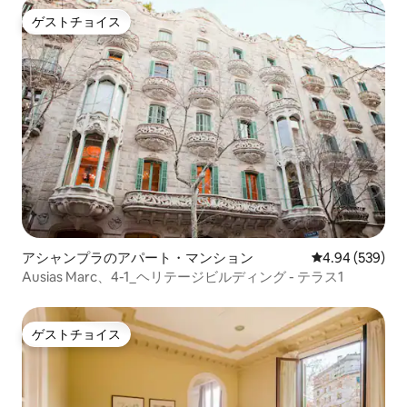
ゲストチョイス
ゲストチョイス
アシャンプラのアパート・マンション
レビュー539件
4.94 (539)
Ausias Marc、4-1_ヘリテージビルディング - テラス1
ゲストチョイス
ゲストチョイス