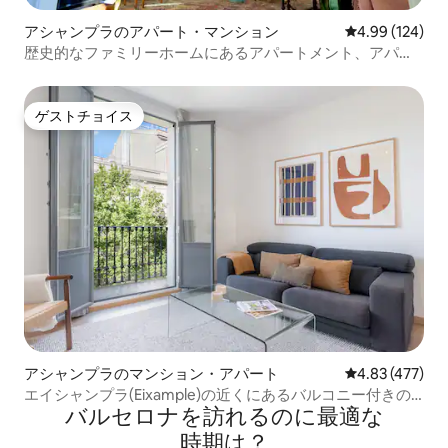
アシャンプラのアパート・マンション
レビュー124件
4.99 (124)
歴史的なファミリーホームにあるアパートメント、アパー
トメントは...
ゲストチョイス
ゲストチョイス
アシャンプラのマンション・アパート
レビュー477件
4.83 (477)
エイシャンプラ(Eixample)の近くにあるバルコニー付きの
バルセロナを訪⁠れ⁠るの⁠に最⁠適⁠な
明るいアパート
時⁠期⁠は⁠？