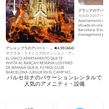
グラシアのアパー
ション
カルロスのアパー
ムのアパートメント.
Apartamento de d
situado en una de
Barcelona. El edifi
management por l
perfectas condici
precioso rooftop c
アシャンプラのアパート・
レビュー464件、5つ星中4.99
4.99 (464)
amueblado e ideal p
マンション
apartamento no di
サグラダ・ファミリアのマンション・ア
lo que ofrecemos 
パート 「コーナーフラット」、サ...
EL ÚNICO APARTAMENTO QUE TE
una terraza comuni
INVITA AL BARÇA!!! RESERVA LOS FINES
totalmente equipad
DE SEMANA QUE EL FÚTBOL CLUB
precio de la reserv
BARCELONA JUEGUE EN EL CAMP NOU
impuesto municipa
バルセロナのバケーションレンタルで
Y TE INVITAMOS AL PARTIDO DEL
"CAMPEONATO NACIONAL DE LIGA"
人気のアメニティ・設備
CON 4 LOCALIDADES JUNTAS.
*importante (Válido exclusivamente para
la TEMPORADA 2025/26) -Inicio
temporada: Agosto 2025 -Final,
temporada Mayo 2026 UN