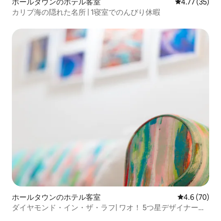
ホールタウンのホテル客室
レビュー35件
4.77 (35)
カリブ海の隠れた名所 | 1寝室でのんびり休暇
ホールタウンのホテル客室
レビュー70
4.6 (70)
ダイヤモンド・イン・ザ・ラフ| ワオ！ 5つ星デザイナーコ
ンドミニアム