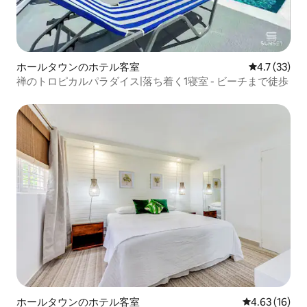
ホールタウンのホテル客室
レビュー33
4.7 (33)
禅のトロピカルパラダイス|落ち着く1寝室 - ビーチまで徒歩
ホールタウンのホテル客室
レビュー16件
4.63 (16)