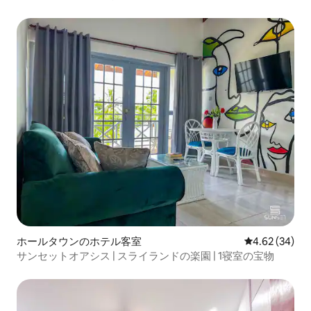
ホールタウンのホテル客室
レビュー34件
4.62 (34)
サンセットオアシス | スライランドの楽園 | 1寝室の宝物