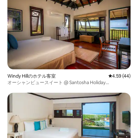
Windy Hillのホテル客室
レビュー44件
4.59 (44)
オーシャンビュースイート @ Santosha Holiday
Apartments