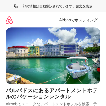
コ
一部の情報は自動翻訳されています。
原文を表示
ン
テ
ン
Airbnbでホスティング
ツ
に
ス
キ
ッ
プ
バルバドスにあるアパートメントホテ
ルのバケーションレンタル
Airbnbでユニークなアパートメントホテルを検索・予