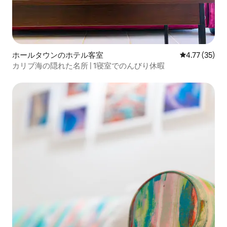
ホールタウンのホテル客室
レビュー35件
4.77 (35)
カリブ海の隠れた名所 | 1寝室でのんびり休暇