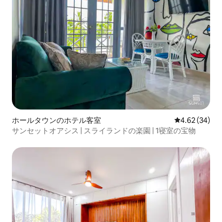
ホールタウンのホテル客室
レビュー34件
4.62 (34)
サンセットオアシス | スライランドの楽園 | 1寝室の宝物