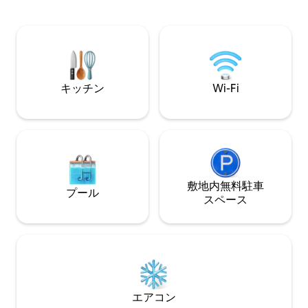
きます。アパートにはリビング、ダイニ
ア、無料のキッズクラ
ング、専用バスルームもあります。アパ
ートのアパートで
ートには、無料の高速Wi-Fiと電話があ
お泊りいただけます。 大きなキ
り、ケーブルテレビもあります。追加料
ズのマホガニー4
金なしで、週2回のメイドサービスとリネ
高級ソファベッド
ンの交換を提供し、アパートを清潔で快
台。 クレーンのウェブサイトで比較をご
適に保ちます。敷地内にランドリー設備
確認ください
キッチン
Wi-Fi
もあり、1回5米ドルでご利用いただけま
す。私たちのフレンドリーなチームが、
レンタカー、島のツアー、その他のレク
リエーションツアーを追加料金なしで手
配いたします。
敷地内無料駐⁠車
プール
ス⁠ペ⁠ー⁠ス
エアコン