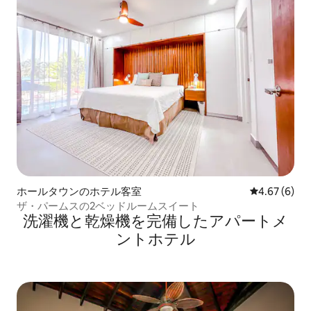
ホールタウンのホテル客室
レビュー6件
4.67 (6)
ザ・パームスの2ベッドルームスイート
洗濯機と乾燥機を完備したアパートメ
ントホテル