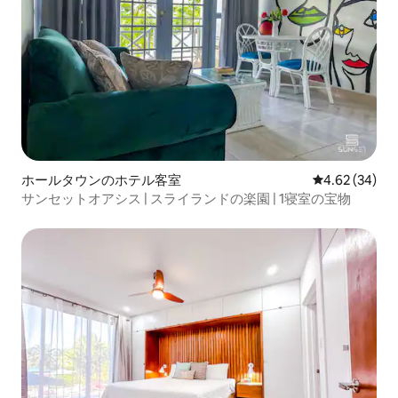
ホールタウンのホテル客室
レビュー34件
4.62 (34)
サンセットオアシス | スライランドの楽園 | 1寝室の宝物