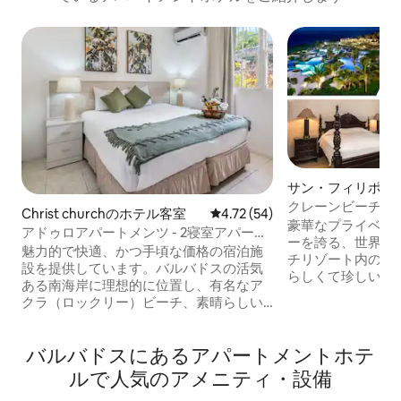
サン・フィリポの
クレーンビーチリゾ
Christ churchのホテル客室
レビュー54件、5つ星中4.72
4.72 (54)
ハウスアパート 4
豪華なプライベー
アドゥロアパートメンツ - 2寝室アパート
ーを誇る、世界的
メント
魅力的で快適、かつ手頃な価格の宿泊施
チリゾート内の、
設を提供しています。バルバドスの活気
らしくて珍しいペ
ある南海岸に理想的に位置し、有名なア
ントです。 すべてのタイプにアクセスで
クラ（ロックリー）ビーチ、素晴らしい
きます。クレーン
サウス・コースト・ボードウォークなど
になり、リクエス
から徒歩わずか5分です。寝室にはエアコ
ての予約は土曜日
バルバドスにあるアパートメントホテ
ンが付いており、アパートのパティオに
それ以外の場合は
面しています。キッチンは完全に設備が
ルで人気のアメニティ・設備
必要があります。 毎日のメイドサービ
整っており、家庭料理を楽しむことがで
ス、世界クラスの