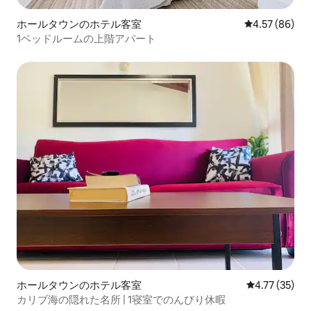
ホールタウンのホテル客室
レビュー86件
4.57 (86)
1ベッドルームの上階アパート
ホールタウンのホテル客室
レビュー35件
4.77 (35)
カリブ海の隠れた名所 | 1寝室でのんびり休暇