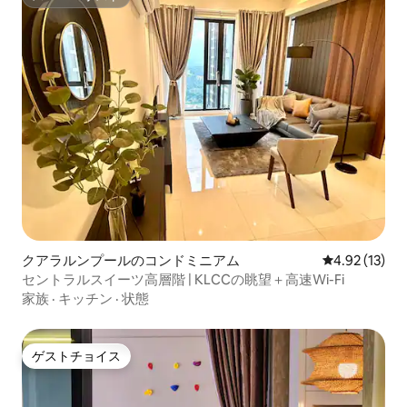
スーパーホスト
クアラルンプールのコンドミニアム
レビュー13件
4.92 (13)
セントラルスイーツ高層階 | KLCCの眺望＋高速Wi-Fi
家族
·
キッチン
·
状態
ゲストチョイス
ゲストチョイス