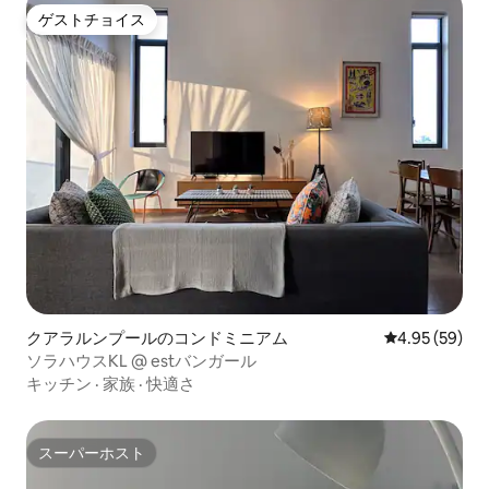
ゲストチョイス
ゲストチョイス
クアラルンプールのコンドミニアム
レビュー59件
4.95 (59)
ソラハウスKL @ estバンガール
キッチン
·
家族
·
快適さ
スーパーホスト
スーパーホスト