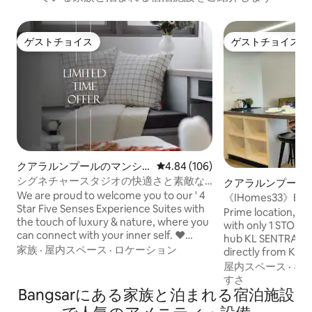
ゲストチョイス
ゲストチョイス
ゲストチョイス
ゲストチョイス
クアラルンプールのマンシ
レビュー106件、5つ星中4.84
4.84 (106)
ョン・アパート
シグネチャースタジオの快適さと素敵な
クアラルンプール
眺め、リヴ
We are proud to welcome you to our ' 4
ン・アパート
《IHomes33》EST Ba
Star Five Senses Experience Suites with
～4名様 • IH3A
Prime location, eas
the touch of luxury & nature, where you
with only 1 STOP 
can connect with your inner self. ❤
hub KL SENTRAL w
Situated in Brickfields / KL Sentral Train
家族
·
屋内スペース
·
ロケーション
directly from KLIA
district!❤ ❤ 5 -10 Mins to Bukit Bintang &
DIRECT COVERED 
屋内スペース
·
キ
Bangsar ❤ ❤ Walking distance to
Bangsar LRT Stati
すさ
Monorail Station❤ ❤ A stone's throw
Bangsarにある家族と泊まれる宿泊施設
Convenient Stores
away from Kuala Lumpur sights,
5mins to KL Sentra