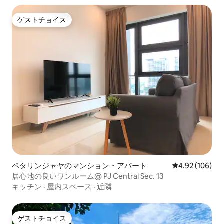
ゲストチョイス
ゲストチョイス
ペタリンジャヤのマンション・アパート
レビュー106件
4.92 (106)
居心地の良いワンルーム@ PJ Central Sec. 13
キッチン
·
屋内スペース
·
近隣
ゲストチョイス
ゲストチョイス