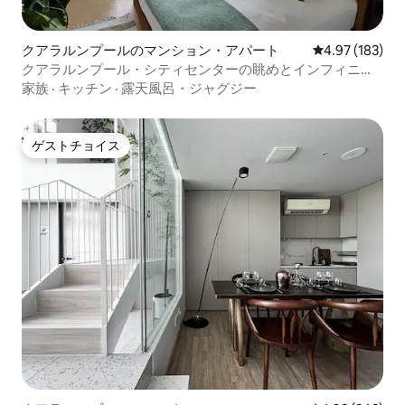
クアラルンプールのマンション・アパート
レビュー183件
4.97 (183)
クアラルンプール・シティセンターの眺めとインフィニテ
ィプールが楽しめるマレー・オアシス・ジュニアスイート
家族
·
キッチン
·
露天風呂・ジャグジー
ゲストチョイス
ゲストチョイス