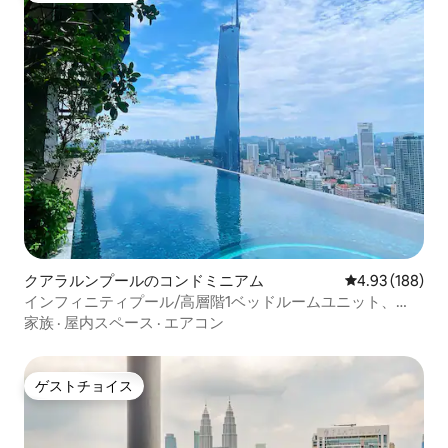
クアラルンプールのコンドミニアム
レビュー188件
4.93 (188)
インフィニティプール/高層階1ベッドルームユニット、
KLCCビュー46
家族
·
屋内スペース
·
エアコン
ゲストチョイス
ゲストチョイス