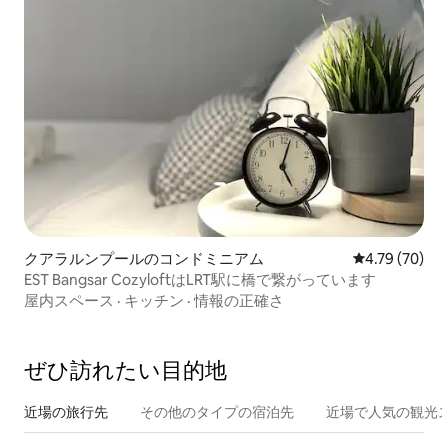
クアラルンプールのコンドミニアム
レビュー70件
4.79 (70)
EST Bangsar CozyloftはLRT駅に橋で繋がっています
屋内スペース
·
キッチン
·
情報の正確さ
ぜひ訪⁠れ⁠た⁠い目⁠的⁠地
近場の旅行先
その他のタ⁠イ⁠プ⁠の宿⁠泊⁠先
近場で人気の観光