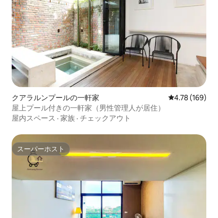
クアラルンプールの一軒家
レビュー169件
4.78 (169)
屋上プール付きの一軒家（男性管理人が居住）
屋内スペース
·
家族
·
チェックアウト
スーパーホスト
スーパーホスト