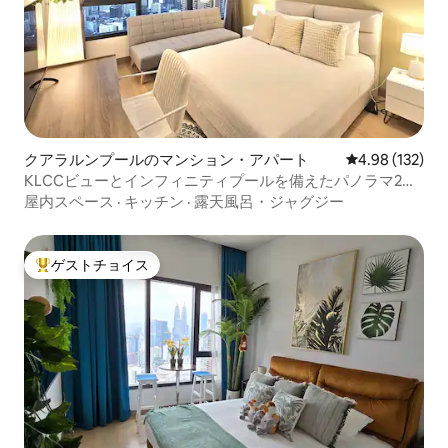
クアラルンプールのマンション・アパート
レビュー132件
4.98 (132)
KLCCビューとインフィニティプールを備えたパノラマ2ベ
ッドルームスイート
屋内スペース
·
キッチン
·
露天風呂・ジャグジー
ゲストチョイス
大好評のゲストチョイスです。