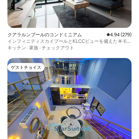
クアラルンプールのコンドミニアム
レビュー279件
4.94 (279)
インフィニティスカイプールとKLCCビューを備えた☀モ
ダンなコンドミニアム
キッチン
·
家族
·
チェックアウト
ゲストチョイス
ゲストチョイス