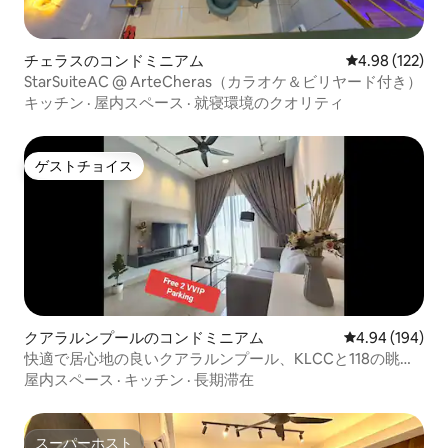
チェラスのコンドミニアム
レビュー122件
4.98 (122)
StarSuiteAC @ ArteCheras（カラオケ＆ビリヤード付き）
キッチン
·
屋内スペース
·
就寝環境のクオリティ
ゲストチョイス
ゲストチョイス
クアラルンプールのコンドミニアム
レビュー194件
4.94 (194)
快適で居心地の良いクアラルンプール、KLCCと118の眺
望、3部屋2寝室、吉隆坡
屋内スペース
·
キッチン
·
長期滞在
スーパーホスト