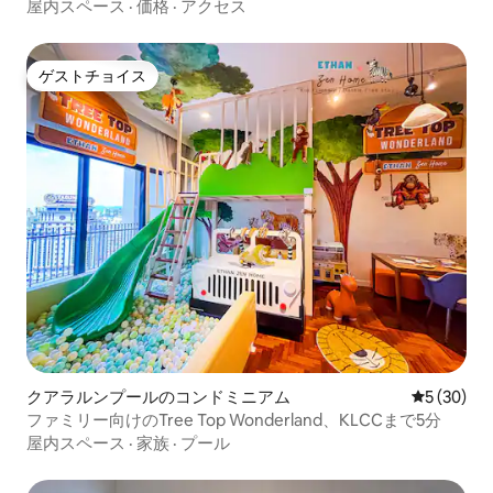
屋内スペース
·
価格
·
アクセス
ゲストチョイス
ゲストチョイス
クアラルンプールのコンドミニアム
レビュー3
5 (30)
ファミリー向けのTree Top Wonderland、KLCCまで5分
屋内スペース
·
家族
·
プール