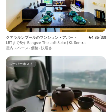
クアラルンプールのマンション・アパート
レビュー33件
4.85 (33)
LRTまで5分| Bangsar The Loft Suite | KL Sentral
屋内スペース
·
価格
·
快適さ
スーパーホスト
スーパーホスト