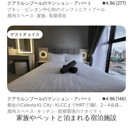
クアラルンプールのマンション・アパート
レビュー277件
4.96 (277)
ブキッ・ビンタン中心街のインフィニティプール
屋内スペース
·
家族
·
長期滞在
ゲストチョイス
ゲストチョイス
クアラルンプールのマンション・アパート
レビュー146件
4.96 (146)
都会のCelesta KL City - KLCCまでMRTで3駅、2～4名様向
け
屋内スペース
·
キッチン
·
就寝環境のクオリティ
家族やペットと泊まれる宿泊施設