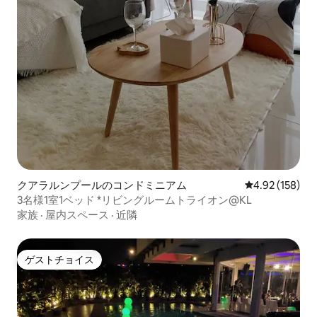
クアラルンプールのコンドミニアム
レビュー158件
4.92 (158)
3名様1室1ベッド *リビングルームトライオン@KL
家族
·
屋内スペース
·
近隣
ゲストチョイス
ゲストチョイス