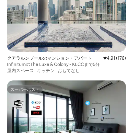
クアラルンプールのマンション・アパート
レビュー176件
4.91 (176)
InfinitumのThe Luxe & Colony - KLCCまで5分
屋内スペース
·
キッチン
·
おもてなし
スーパーホスト
スーパーホスト