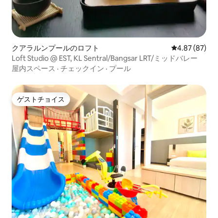
クアラルンプールのロフト
レビュー87件
4.87 (87)
Loft Studio @ EST, KL Sentral/Bangsar LRT/ミッドバレー
屋内スペース
·
チェックイン
·
プール
ゲストチョイス
ゲストチョイス