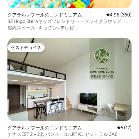
クアラルンプールのコンドミニアム
レビュー360件
4.96 (360)
B2 Hugo Stellaキッズフレンドリー・プレイグラウンド・バ
ンクベッド
屋内スペース
·
キッチン
·
テレビ
ゲストチョイス
ゲストチョイス
クアラルンプールのコンドミニアム
レビュー1
5 (17)
ナナスEST 2 + 2名 バンスール LRT KL セントラル 3A6