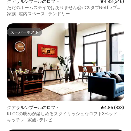
クアラルンプールのロフト
レビュー346件
4.93 (346)
ただのホームステイではありません@バスタブNetflixプロ
ジェクター
家族
·
屋内スペース
·
ランドリー
スーパーホスト
スーパーホスト
クアラルンプールのロフト
レビュー333件
4.86 (333)
KLCCの眺めが楽しめるスタイリッシュなロフト3ベッド、
バスタブ、屋上プール
キッチン
·
家族
·
テレビ