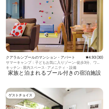
クアラルンプールのマンション・アパート
レビュー30件
4.93 (30)
サマーキャンプ：子どもお気に入りゾーン-徒歩3分、ワ
ン・モン・キアラ
キッチン
·
屋内スペース
·
アメニティ・設備
家族と泊まれるプール付きの宿泊施設
ゲストチョイス
ゲストチョイス