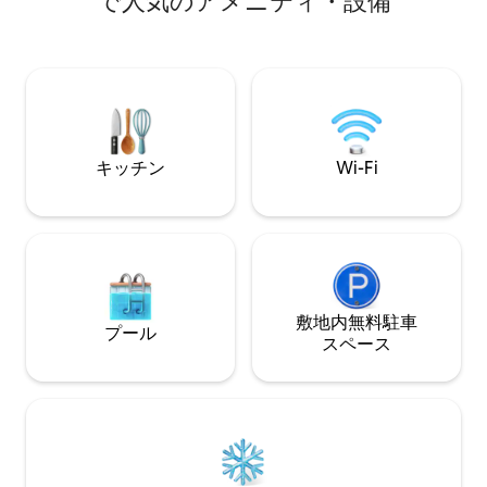
で人気のアメニティ・設備
surrounded by local foods, eateries &
Megamall, 15mins 
nightlife entertainment ❤ ❤ Netflix,
Youtube, Swimming Pool, Gymnasium &
Free WiFi❤
キッチン
Wi-Fi
敷地内無料駐⁠車
プール
ス⁠ペ⁠ー⁠ス