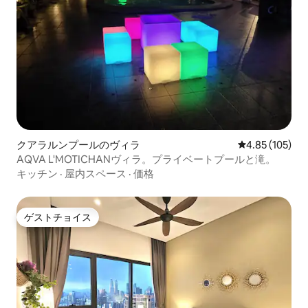
クアラルンプールのヴィラ
レビュー105件
4.85 (105)
AQVA L'MOTICHANヴィラ。プライベートプールと滝。
キッチン
·
屋内スペース
·
価格
ゲストチョイス
ゲストチョイス