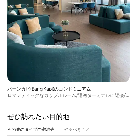
バーンカピ(Bang Kapi)のコンドミニアム
ロマンティックなカップルルーム/運河ターミナルに近接/
市内主要エリアA20へのアクセス
ぜひ訪⁠れ⁠た⁠い目⁠的⁠地
その他のタ⁠イ⁠プ⁠の宿⁠泊⁠先
やるべきこと