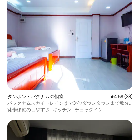
タンボン・パクナムの個室
レビュー33件
4.58 (33)
パックナムスカイトレインまで3分/ダウンタウンまで数分/
プール
徒歩移動のしやすさ
·
キッチン
·
チェックイン