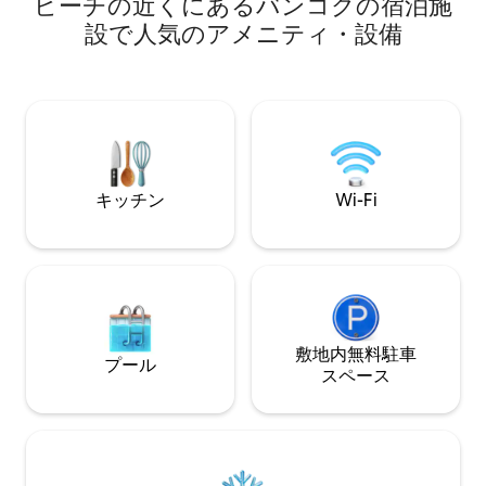
ビーチの近くにあるバンコクの宿泊施
無休のサポート：
构，以及TheMall Bangkapi等购物中心，
ラインでお客様の
設で人気のアメニティ・設備
生活氛围浓厚。 The Livin
す。 バンコクの中心部でプレミアムなラ
Ramkhamhaeng的目标租客群体主要是学
イフスタイルを体
生和年轻上班族。对于学生来说，这里靠
予約！ OtelHomesは、ホテルのクオリテ
近多所大学，方便他们上下学。对于年轻
ィ基準を満たす快
上班族而言，便捷的交通和丰富的配套设
の高い滞在をゲス
施，能让他们在忙碌的工作之余，享受舒
适的生活，轻松实现工作的平衡
キッチン
Wi-Fi
敷地内無料駐⁠車
プール
ス⁠ペ⁠ー⁠ス