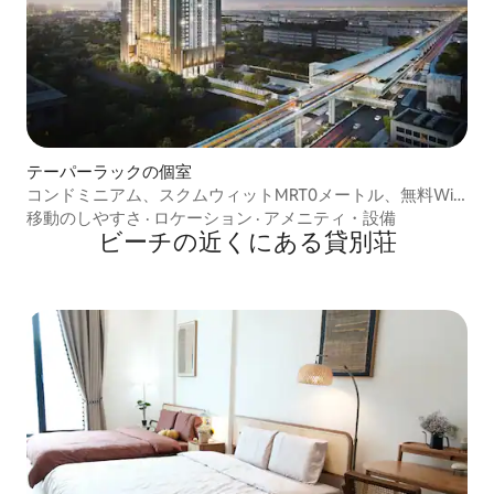
テーパーラックの個室
コンドミニアム、スクムウィットMRT0メートル、無料Wi-
Fi、25平方メートル
移動のしやすさ
·
ロケーション
·
アメニティ・設備
ビーチの近くにある貸別荘