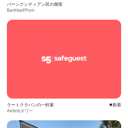
バーンクンティアン区の個室
BanMaePPom
ラートクラバンの一軒家
新しい宿
新着
Airbnbタワー