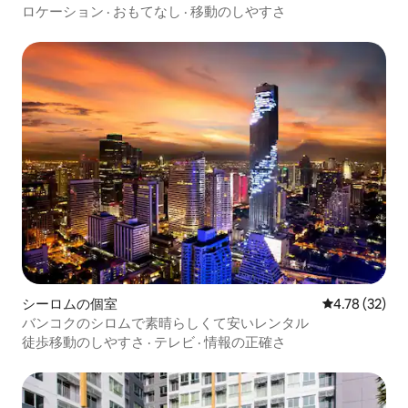
で30分
ロケーション
·
おもてなし
·
移動のしやすさ
シーロムの個室
レビュー32件
4.78 (32)
バンコクのシロムで素晴らしくて安いレンタル
徒歩移動のしやすさ
·
テレビ
·
情報の正確さ