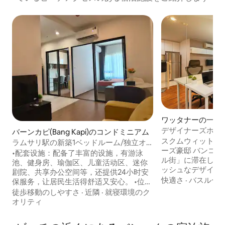
ワッタナーの一軒
デザイナーズホーム
バーンカピ(Bang Kapi)のコンドミニアム
ト｜プール%ジム
スクムウィットの
ラムサリ駅の新築1ベッドルーム/独立オ
ーズ豪邸 バンコクの活気あふれる「ホテ
フィス/無料高速Wi-Fiフィットネスプール
•配套设施：配备了丰富的设施，有游泳
ル街」に滞在しま
B37B
池、健身房、瑜伽区、儿童活动区、迷你
ッシュなデザイナ
剧院、共享办公空间等，还提供24小时安
けさとともに街の
快適さ
·
バスルー
保服务，让居民生活得舒适又安心。 •位置
す。 プライムスポット：BTSナナ/アソー
优越：位于蓝康恒路，靠近Lam Sali交汇处
徒歩移動のしやすさ
·
近隣
·
就寝環境のク
ク駅＆ターミナル
换乘站，距离橙色线Lam Sali站180米，黄
オリティ
アメニティ・設備
色线 Lam Sali站350米，交通十分便利。周
24時間365日セキュリティ
边还有蓝康恒大学、易三仓大学等教育机