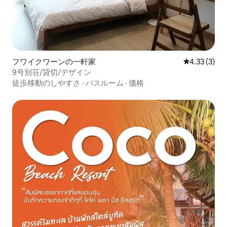
フワイクワーンの一軒家
レビュー3件
4.33 (3)
9号別荘/貸切/デザイン
徒歩移動のしやすさ
·
バスルーム
·
価格