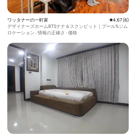
ワッタナーの一軒家
レビュー6件
4.67 (6)
デザイナーズホームBTSナナ＆スクンビット｜プール%ジム
ロケーション
·
情報の正確さ
·
価格