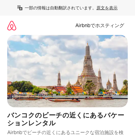
コ
一部の情報は自動翻訳されています。
原文を表示
ン
テ
ン
Airbnbでホスティング
ツ
に
ス
キ
ッ
プ
バンコクのビーチの近くにあるバケー
ションレンタル
Airbnbでビーチの近くにあるユニークな宿泊施設を検